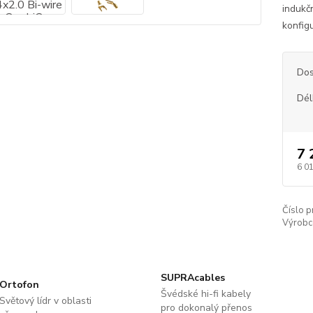
indukč
konfig
Dos
Dél
7 
6 0
Číslo p
Výrobc
SUPRAcables
Ortofon
Švédské hi-fi kabely
Světový lídr v oblasti
pro dokonalý přenos