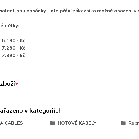
balení jsou banánky - dle přání zákazníka možné osazení v
é délky:
 6.190,- Kč
 7.280,- Kč
 7.890,- kč
zboží
zařazeno v kategoriích
A CABLES
HOTOVÉ KABELY
Repr