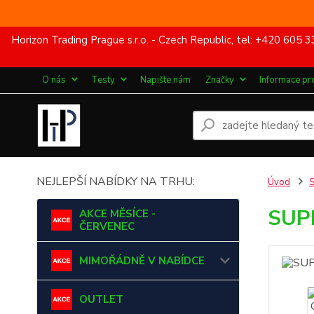
Horizon Trading Prague s.r.o. - Czech Republic, tel: +420 60
O nás
Testy
Napište nám
Značky
Informace pr
NEJLEPŠÍ NABÍDKY NA TRHU:
Úvod
SUPR
AKCE MĚSÍCE -
ČERVENEC
MIMOŘÁDNĚ V NABÍDCE
OUTLET