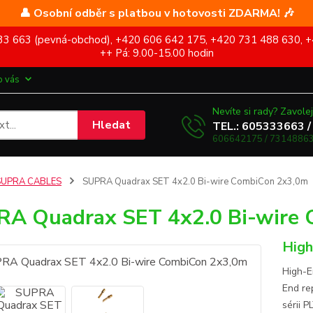
👤 Osobní odběr s platbou v hotovosti ZDARMA! 🎶
5 333 663 (pevná-obchod), +420 606 642 175, +420 731 488 630, +
++ Pá: 9.00-15.00 hodin
o vás
Nevíte si rady? Zavolej
Hledat
TEL.: 605333663 /
606642175 / 73148863
SUPRA CABLES
SUPRA Quadrax SET 4x2.0 Bi-wire CombiCon 2x3,0m
A Quadrax SET 4x2.0 Bi-wire
High
High-E
End re
sérii P