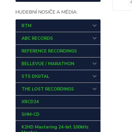
HUDEBNÍ NOSIČE A MÉDIA:
RTM
ABC RECORDS
REFERENCE RECORDINGS
BELLEVUE / MARATHON
STS DIGITAL
THE LOST RECORDINGS
XRCD24
SHM-CD
K2HD Mastering 24-bit 100kHz