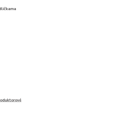
idličkama
oduktorové