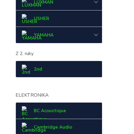
LUXMAN
USHER
YAMAHA
Z 2. ruky
2nd
ELEKTRONIKA
BC Acoustique
Cambridge Audio