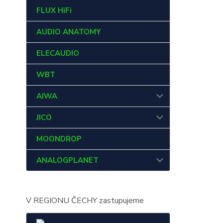
FLUX HiFi
AUDIO ANATOMY
ELECAUDIO
WBT
AIWA
JICO
MOONDROP
ANALOGPLANET
V REGIONU ČECHY zastupujeme