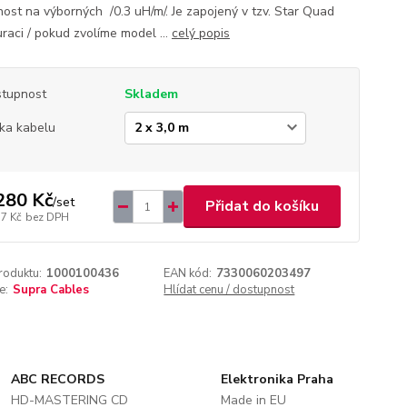
nost na výborných /0.3 uH/m/. Je zapojený v tzv. Star Quad
uraci / pokud zvolíme model ...
celý popis
tupnost
Skladem
ka kabelu
280 Kč
/
set
Přidat do košíku
17 Kč
bez DPH
roduktu:
1000100436
EAN kód:
7330060203497
e:
Supra Cables
Hlídat cenu / dostupnost
ABC RECORDS
Elektronika Praha
HD-MASTERING CD
Made in EU