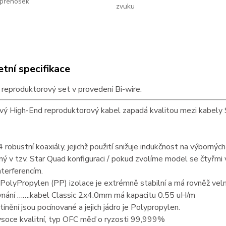
přenosek
zvuku
tní specifikace
reproduktorový set v provedení Bi-wire.
vý High-End reproduktorový kabel zapadá kvalitou mezi kabely
4 robustní koaxiály, jejichž použití snižuje indukčnost na výbornýc
ný v tzv. Star Quad konfiguraci / pokud zvolíme model se čtyřmi 
nterferencím.
 PolyPropylen (PP) izolace je extrémně stabilní a má rovněž velm
vnání …….kabel Classic 2x4.0mm má kapacitu 0.55 uH/m
stínění jsou pocínované a jejich jádro je Polypropylen.
ysoce kvalitní, typ OFC měď o ryzosti 99,999%