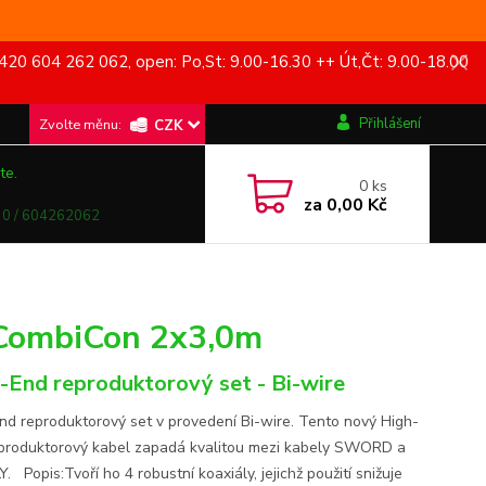
420 604 262 062, open: Po,St: 9.00-16.30 ++ Út,Čt: 9.00-18.00
Přihlášení
CZK
te.
0
ks
za
0,00 Kč
0 / 604262062
 CombiCon 2x3,0m
-End reproduktorový set - Bi-wire
nd reproduktorový set v provedení Bi-wire. Tento nový High-
produktorový kabel zapadá kvalitou mezi kabely SWORD a
LY. Popis:Tvoří ho 4 robustní koaxiály, jejichž použití snižuje