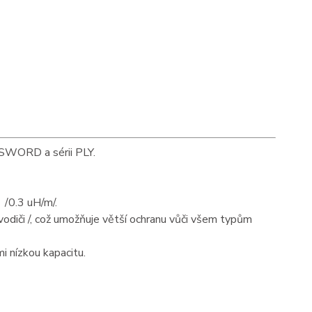
 SWORD a sérii PLY.
h /0.3 uH/m/.
vodiči /, což umožňuje větší ochranu vůči všem typům
i nízkou kapacitu.