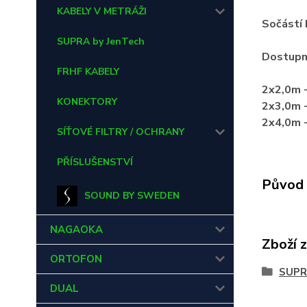
KABELY V METRÁŽI
Sočástí 
SUPRA by JenTech
Dostupn
FRHF KABELY
2x2,0m -
KONEKTORY
2x3,0m -
2x4,0m -
SÍŤOVÉ FILTRY / OCHRANY
PŘÍSLUŠENSTVÍ
Původ 
SOUND BY SWEDEN
NAGAOKA
Zboží 
ORTOFON
SUPR
DUAL