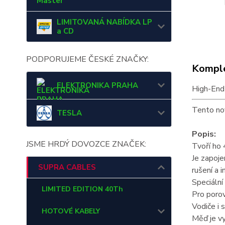
Master
LIMITOVANÁ NABÍDKA LP
a CD
PODPORUJEME ČESKÉ ZNAČKY:
Komple
ELEKTRONIKA PRAHA
High-End 
Tento no
TESLA
Popis:
JSME HRDÝ DOVOZCE ZNAČEK:
Tvoří ho 
Je zapoje
SUPRA CABLES
rušení a i
Speciální
LIMITED EDITION 40Th
Pro poro
Vodiče i 
HOTOVÉ KABELY
Měď je v