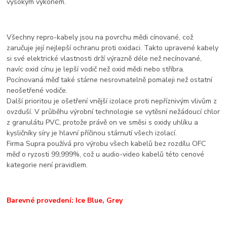
vysokým výkonem.
Všechny repro-kabely jsou na povrchu mědi cínované, což
zaručuje její nejlepší ochranu proti oxidaci. Takto upravené kabely
si své elektrické vlastnosti drží výrazně déle než necínované,
navíc oxid cínu je lepší vodič než oxid mědi nebo stříbra.
Pocínovaná měď také stárne nesrovnatelně pomaleji než ostatní
neošetřené vodiče.
Další prioritou je ošetření vnější izolace proti nepříznivým vlivům z
ovzduší. V průběhu výrobní technologie se vytěsní nežádoucí chlor
z granulátu PVC, protože právě on ve směsi s oxidy uhlíku a
kysličníky síry je hlavní příčinou stárnutí všech izolací.
Firma Supra používá pro výrobu všech kabelů bez rozdílu OFC
měď o ryzosti 99,999%, což u audio-video kabelů této cenové
kategorie není pravidlem.
Barevné provedení: Ice Blue, Grey