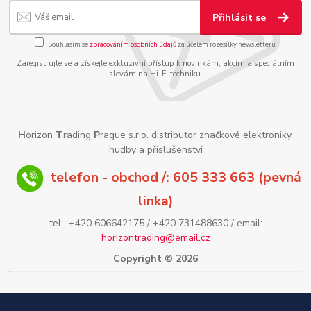
Přihlásit se
Souhlasím se
zpracováním osobních údajů
za účelem rozesílky newsletteru.
Zaregistrujte se a získejte exkluzivní přístup k novinkám, akcím a speciálním
slevám na Hi-Fi techniku.
H
orizon
T
rading
P
rague s.r.o. distributor značkové elektroniky,
hudby a příslušenství
telefon - obchod /: 605 333 663 (pevná
linka)
tel: +420 606642175 / +420 731488630 / email:
horizontrading@email.cz
Copyright © 2026