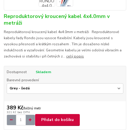
Reproduktorový kroucený kabel 4x4.0mm v
metráži
Reproduktorový kroucený kabel 4x4.0mm v metráži Reproduktorové
kabely řady Rondo jsou vysoce flexibilní. Kabely jsou kroucené s
vysokou přesností a krátkým rozsahem . Tím je dosaženo nízké
indukčnosti a vyzařování. Geometrie kabelu je velmi odolná vibracím a
zachovává si stabilitu i při četných z...
celý popis
Dostupnost
Skladem
Barevné provedení
389 Kč
/
běžný metr
321 Kč
bez DPH
Přidat do košíku