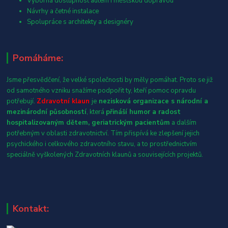
Výborná dostupnost autem i městskou dopravou
Návrhy a četné instalace
Spolupráce s architekty a designéry
Pomáháme:
Jsme přesvědčení, že velké společnosti by měly pomáhat. Proto se již
od samotného vzniku snažíme podpořit ty, kteří pomoc opravdu
potřebují.
Zdravotní klaun
je
nezisková organizace s národní a
mezinárodní působností
, která
přináší humor a radost
hospitalizovaným dětem, geriatrickým pacientům
a dalším
potřebným v oblasti zdravotnictví. Tím přispívá ke zlepšení jejich
psychického i celkového zdravotního stavu, a to prostřednictvím
speciálně vyškolených Zdravotních klaunů a souvisejících projektů.
Kontakt: