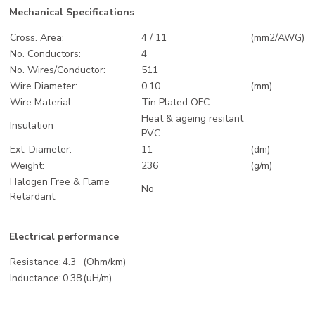
Mechanical Specifications
Cross. Area:
4 / 11
(mm2/AWG)
No. Conductors:
4
No. Wires/Conductor:
511
Wire Diameter:
0.10
(mm)
Wire Material:
Tin Plated OFC
Heat & ageing resitant
Insulation
PVC
Ext. Diameter:
11
(dm)
Weight:
236
(g/m)
Halogen Free & Flame
No
Retardant:
Electrical performance
Resistance:
4.3
(Ohm/km)
Inductance:
0.38
(uH/m)