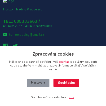
Horizon Trading Prague sro
TEL.: 605333663 /
606642175 / 731488630 / 604262062
horizontrading@email.cz
Zpracování cookies
Náš e-shop a partneři potřebují Váš
souhlas
s použitím souborů
👤 Osobní odběr s platbou v hotovosti ZDARMA! 🎶
cookies, aby Vám mohli zobrazovat informace týkající se Vašich
zájmů.
Upravit sběr cookies.
Souhlasím
Nastavení
Copyright © 2026 Horizon Trading Prague s.r.o. distributor značkové
elektroniky a příslušenství
Souhlas můžete odmítnout
zde
.