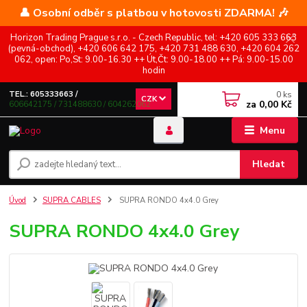
👤 Osobní odběr s platbou v hotovosti ZDARMA! 🎶
Horizon Trading Prague s.r.o. - Czech Republic, tel: +420 605 333 663
(pevná-obchod), +420 606 642 175, +420 731 488 630, +420 604 262
062, open: Po,St: 9.00-16.30 ++ Út,Čt: 9.00-18.00 ++ Pá: 9.00-15.00
hodin
0
ks
TEL.: 605333663 /
CZK
za
0,00 Kč
606642175 / 731488630 / 604262062
Menu
Hledat
Úvod
SUPRA CABLES
SUPRA RONDO 4x4.0 Grey
SUPRA RONDO 4x4.0 Grey