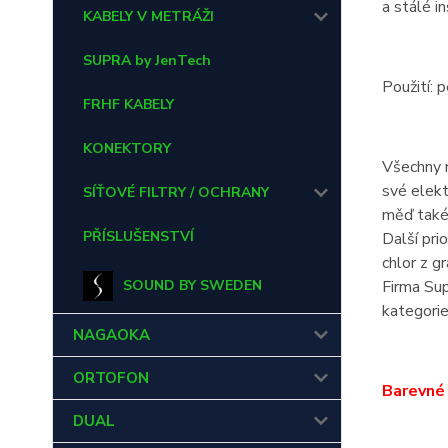
a stálé i
KABELY V METRÁŽI
SUPRA by JenTech
Použití: 
FRHF KABELY
KONEKTORY
Všechny r
své elekt
SÍŤOVÉ FILTRY / OCHRANY
měď také 
PŘÍSLUŠENSTVÍ
Další pri
chlor z g
SOUND BY SWEDEN
Firma Sup
kategorie
NAGAOKA
ORTOFON
Barevné 
DUAL