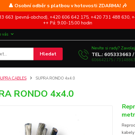
👤 Osobní odběr s platbou v hotovosti ZDARMA! 🎶
5 333 663 (pevná-obchod), +420 606 642 175, +420 731 488 630, +
++ Pá: 9.00-15.00 hodin
o vás
Nevíte si rady? Zavolej
Hledat
TEL.: 605333663 /
606642175 / 73148863
SUPRA CABLES
SUPRA RONDO 4x4.0
RA RONDO 4x4.0
Repr
metr
Reprod
kabely