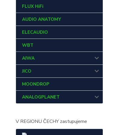
FLUX HiFi
AUDIO ANATOMY
ELECAUDIO
WBT
AIWA
JICO
MOONDROP
ANALOGPLANET
V REGIONU ČECHY zastupujeme