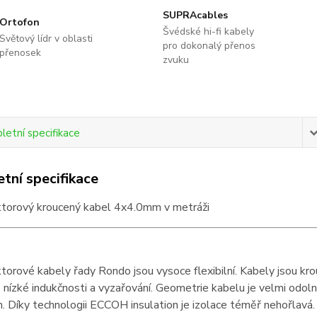
SUPRAcables
Ortofon
Švédské hi-fi kabely
Světový lídr v oblasti
pro dokonalý přenos
přenosek
zvuku
etní specifikace
tní specifikace
torový kroucený kabel 4x4.0mm v metráži
orové kabely řady Rondo jsou vysoce flexibilní. Kabely jsou kr
nízké indukčnosti a vyzařování. Geometrie kabelu je velmi odolná
. Díky technologii
ECCOH
insulation je izolace téměř nehořlavá