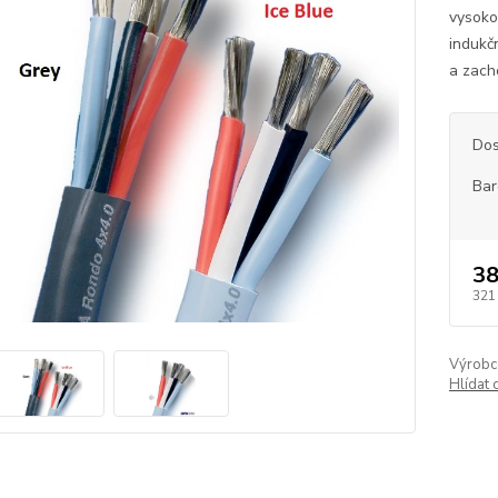
vysoko
indukč
a zacho
Dos
Bar
38
321
Výrobc
Hlídat 