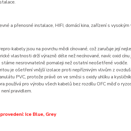
nstalace.
pevné a přenosné instalace, HIFI, domácí kina, zařízení s vysoký
epro-kabely jsou na povrchu mědi cínované, což zaručuje její nejl
rické vlastnosti drží výrazně déle než necínované, navíc oxid cínu
stárne nesrovnatelně pomaleji než ostatní neošetřené vodiče.
oritou je ošetření vnější izolace proti nepříznivým vlivům z ovzdu
ranulátu PVC, protože právě on ve směsi s oxidy uhlíku a kysličníky 
ra používá pro výrobu všech kabelů bez rozdílu OFC měď o ryzo
 není pravidlem.
provedení: Ice Blue, Grey