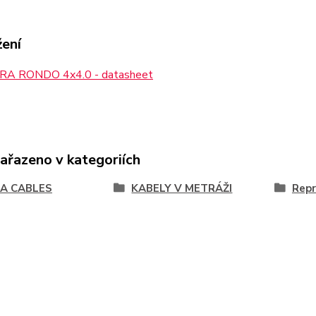
žení
A RONDO 4x4.0 - datasheet
zařazeno v kategoriích
A CABLES
KABELY V METRÁŽI
Repr