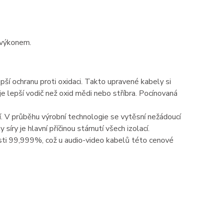
m výkonem.
epší ochranu proti oxidaci. Takto upravené kabely si
 je lepší vodič než oxid mědi nebo stříbra. Pocínovaná
ší. V průběhu výrobní technologie se vytěsní nežádoucí
síry je hlavní příčinou stárnutí všech izolací.
sti 99,999%, což u audio-video kabelů této cenové