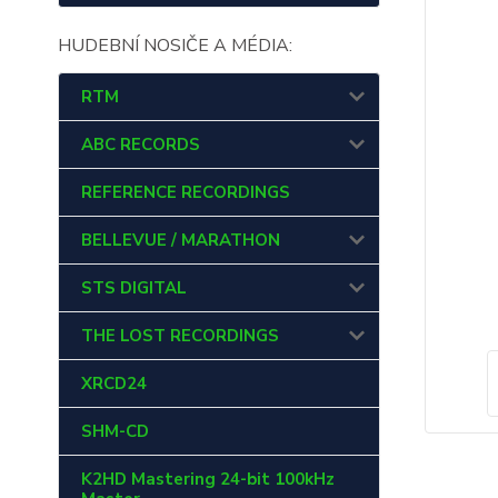
HUDEBNÍ NOSIČE A MÉDIA:
RTM
ABC RECORDS
REFERENCE RECORDINGS
BELLEVUE / MARATHON
STS DIGITAL
THE LOST RECORDINGS
XRCD24
SHM-CD
K2HD Mastering 24-bit 100kHz