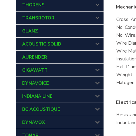
THORENS
Mechanic
TRANSROTOR
Cross. Ar
No. Cond
GLANZ
No. Wire
Wire Dia
ACOUSTIC SOLID
Wire Mate
AURENDER
Insulatio
Ext. Diam
GIGAWATT
Weight:
Halogen 
DYNAVOICE
INDIANA LINE
Electric
BC ACOUSTIQUE
Resistan
DYNAVOX
Inductanc
TONAR