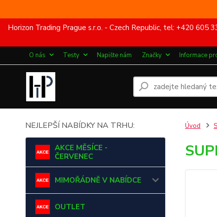
Horizon Trading Prague s.r.o. - Czech Republic, tel: +420 60
O nás
Testy
Napište nám
Značky
Informace pr
NEJLEPŠÍ NABÍDKY NA TRHU:
Úvod
SUP
AKCE MĚSÍCE -
ČERVENEC
MIMOŘÁDNĚ V NABÍDCE
OUTLET