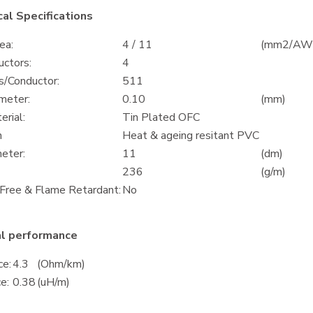
al Specifications
ea:
4 / 11
(mm2/AW
uctors:
4
s/Conductor:
511
meter:
0.10
(mm)
rial:
Tin Plated OFC
n
Heat & ageing resitant PVC
eter:
11
(dm)
236
(g/m)
Free & Flame Retardant:
No
al performance
ce:
4.3
(Ohm/km)
e:
0.38
(uH/m)