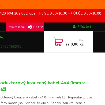
420 604 262 062, open: Po,St: 9.00-16.30 ++ Út,Čt: 9.00-18.00
Přihlášení
CZK
te.
0
ks
za
0,00 Kč
0 / 604262062
oduktorový kroucený kabel 4x4.0mm v
áži
uktorový kroucený kabel 4x4.0mm v metráži Reproduktorové
 řady Rondo jsou vysoce flexibilní. Kabely jsou kroucené s