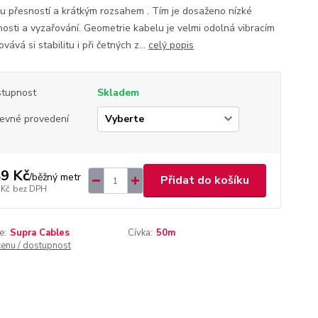
u přesností a krátkým rozsahem . Tím je dosaženo nízké
nosti a vyzařování. Geometrie kabelu je velmi odolná vibracím
vává si stabilitu i při četných z...
celý popis
tupnost
Skladem
evné provedení
9 Kč
/
běžný metr
Přidat do košíku
 Kč
bez DPH
e:
Supra Cables
Cívka:
50m
cenu / dostupnost