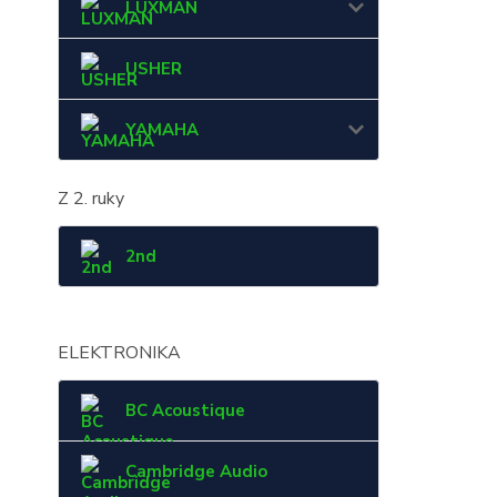
LUXMAN
USHER
YAMAHA
Z 2. ruky
2nd
ELEKTRONIKA
BC Acoustique
Cambridge Audio