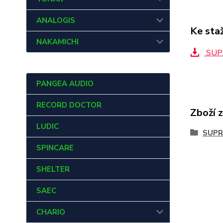
ANALOGIS
Ke sta
NAKAMICHI
SUPR
PANGEA AUDIO
RECORD DOCTOR
Zboží 
LUDIC
SUPR
SPINCARE
SHELTER
SAEC
CHARIO