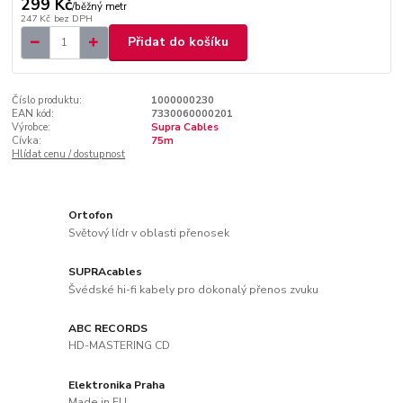
299 Kč
/
běžný metr
247 Kč
bez DPH
Přidat do košíku
Číslo produktu:
1000000230
EAN kód:
7330060000201
Výrobce:
Supra Cables
Cívka:
75m
Hlídat cenu / dostupnost
Ortofon
Světový lídr v oblasti přenosek
SUPRAcables
Švédské hi-fi kabely pro dokonalý přenos zvuku
ABC RECORDS
HD-MASTERING CD
Elektronika Praha
Made in EU