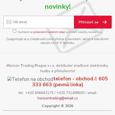
novinky!
Přihlásit se
Souhlasím se
zpracováním osobních údajů
za účelem rozesílky newsletteru.
Zaregistrujte se a získejte exkluzivní přístup k novinkám, akcím a speciálním
slevám na Hi-Fi techniku.
H
orizon
T
rading
P
rague s.r.o. distributor značkové elektroniky,
hudby a příslušenství
telefon - obchod /: 605
333 663 (pevná linka)
tel: +420 606642175 / +420 731488630 / email:
horizontrading@email.cz
Copyright © 2026