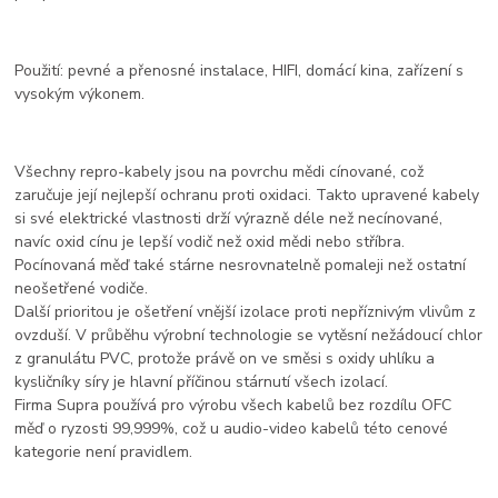
Použití: pevné a přenosné instalace, HIFI, domácí kina, zařízení s
vysokým výkonem.
Všechny repro-kabely jsou na povrchu mědi cínované, což
zaručuje její nejlepší ochranu proti oxidaci. Takto upravené kabely
si své elektrické vlastnosti drží výrazně déle než necínované,
navíc oxid cínu je lepší vodič než oxid mědi nebo stříbra.
Pocínovaná měď také stárne nesrovnatelně pomaleji než ostatní
neošetřené vodiče.
Další prioritou je ošetření vnější izolace proti nepříznivým vlivům z
ovzduší. V průběhu výrobní technologie se vytěsní nežádoucí chlor
z granulátu PVC, protože právě on ve směsi s oxidy uhlíku a
kysličníky síry je hlavní příčinou stárnutí všech izolací.
Firma Supra používá pro výrobu všech kabelů bez rozdílu OFC
měď o ryzosti 99,999%, což u audio-video kabelů této cenové
kategorie není pravidlem.