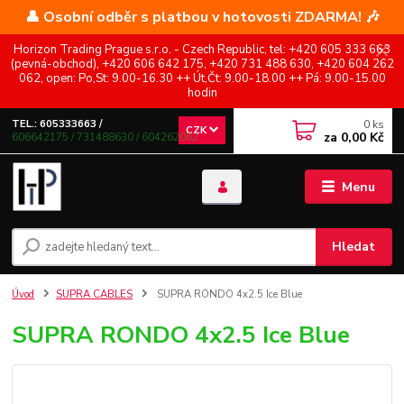
👤 Osobní odběr s platbou v hotovosti ZDARMA! 🎶
Horizon Trading Prague s.r.o. - Czech Republic, tel: +420 605 333 663
(pevná-obchod), +420 606 642 175, +420 731 488 630, +420 604 262
062, open: Po,St: 9.00-16.30 ++ Út,Čt: 9.00-18.00 ++ Pá: 9.00-15.00
hodin
0
ks
TEL.: 605333663 /
CZK
za
0,00 Kč
606642175 / 731488630 / 604262062
Menu
Hledat
Úvod
SUPRA CABLES
SUPRA RONDO 4x2.5 Ice Blue
SUPRA RONDO 4x2.5 Ice Blue