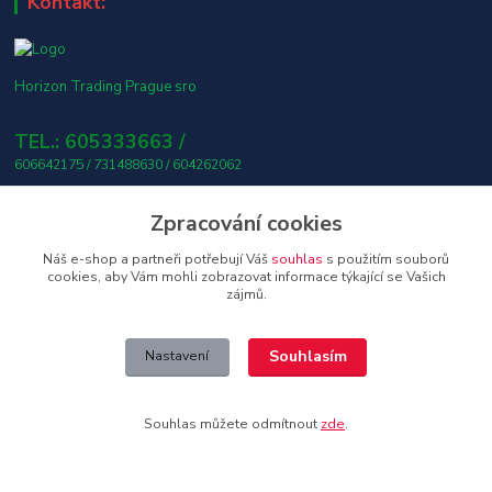
Kontakt:
Horizon Trading Prague sro
TEL.: 605333663 /
606642175 / 731488630 / 604262062
horizontrading@email.cz
Zpracování cookies
Náš e-shop a partneři potřebují Váš
souhlas
s použitím souborů
cookies, aby Vám mohli zobrazovat informace týkající se Vašich
zájmů.
👤 Osobní odběr s platbou v hotovosti ZDARMA! 🎶
Souhlasím
Nastavení
Upravit sběr cookies.
Souhlas můžete odmítnout
zde
.
Copyright © 2026 Horizon Trading Prague s.r.o. distributor značkové
elektroniky a příslušenství