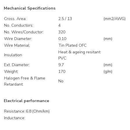
Mechanical Specifications
Cross. Area:
2.5 / 13
(mm2/AWG)
No. Conductors:
4
No. Wires/Conductor:
320
Wire Diameter:
0.10
(mm)
Wire Material:
Tin Plated OFC
Heat & ageing resitant
Insulation
PVC
Ext. Diameter:
9.7
(mm)
Weight:
170
(g/m)
Halogen Free & Flame
No
Retardant:
Electrical performance
Resistance:
6.8
(Ohm/km)
Inductance: