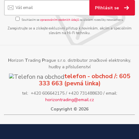
Přihlásit se
Souhlasím se
zpracováním osobních údajů
za účelem rozesílky newsletteru.
Zaregistrujte se a získejte exkluzivní přístup k novinkám, akcím a speciálním
slevám na Hi-Fi techniku.
H
orizon
T
rading
P
rague s.r.o. distributor značkové elektroniky,
hudby a příslušenství
telefon - obchod /: 605
333 663 (pevná linka)
tel: +420 606642175 / +420 731488630 / email:
horizontrading@email.cz
Copyright © 2026