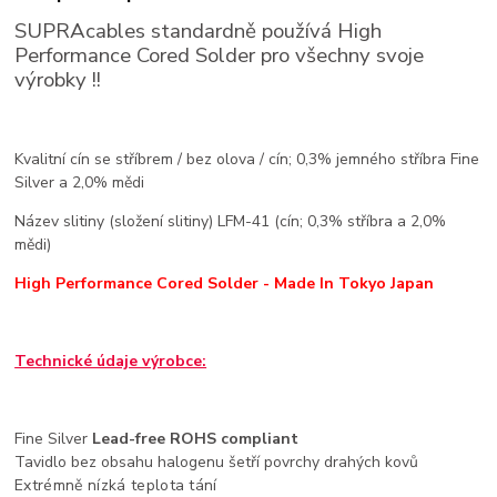
SUPRAcables standardně používá High
Performance Cored Solder pro všechny svoje
výrobky !!
Kvalitní cín se stříbrem / bez olova / cín; 0,3% jemného stříbra Fine
Silver a 2,0% mědi
Název slitiny (složení slitiny) LFM-41 (cín; 0,3% stříbra a 2,0%
mědi)
High Performance Cored Solder - Made In Tokyo Japan
Technické údaje výrobce:
Fine Silver
Lead-free ROHS compliant
Tavidlo bez obsahu halogenu šetří povrchy drahých kovů
Extrémně nízká teplota tání