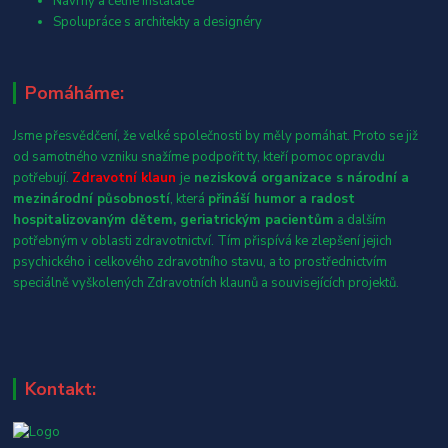
Návrhy a četné instalace
Spolupráce s architekty a designéry
Pomáháme:
Jsme přesvědčení, že velké společnosti by měly pomáhat. Proto se již
od samotného vzniku snažíme podpořit ty, kteří pomoc opravdu
potřebují.
Zdravotní klaun
je
nezisková organizace s národní a
mezinárodní působností
, která
přináší humor a radost
hospitalizovaným dětem, geriatrickým pacientům
a dalším
potřebným v oblasti zdravotnictví. Tím přispívá ke zlepšení jejich
psychického i celkového zdravotního stavu, a to prostřednictvím
speciálně vyškolených Zdravotních klaunů a souvisejících projektů.
Kontakt: