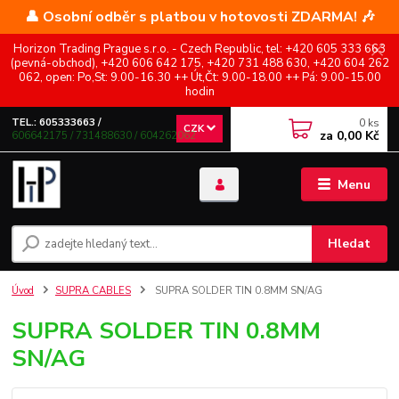
👤 Osobní odběr s platbou v hotovosti ZDARMA! 🎶
Horizon Trading Prague s.r.o. - Czech Republic, tel: +420 605 333 663
(pevná-obchod), +420 606 642 175, +420 731 488 630, +420 604 262
062, open: Po,St: 9.00-16.30 ++ Út,Čt: 9.00-18.00 ++ Pá: 9.00-15.00
hodin
0
ks
TEL.: 605333663 /
CZK
za
0,00 Kč
606642175 / 731488630 / 604262062
Menu
Hledat
Úvod
SUPRA CABLES
SUPRA SOLDER TIN 0.8MM SN/AG
SUPRA SOLDER TIN 0.8MM
SN/AG