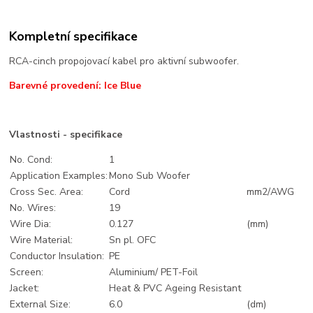
Kompletní specifikace
RCA-cinch propojovací kabel pro aktivní subwoofer.
Barevné provedení: Ice Blue
Vlastnosti - specifikace
No. Cond:
1
Application Examples:
Mono Sub Woofer
Cross Sec. Area:
Cord
mm2/AWG
No. Wires:
19
Wire Dia:
0.127
(mm)
Wire Material:
Sn pl. OFC
Conductor Insulation:
PE
Screen:
Aluminium/ PET-Foil
Jacket:
Heat & PVC Ageing Resistant
External Size:
6.0
(dm)