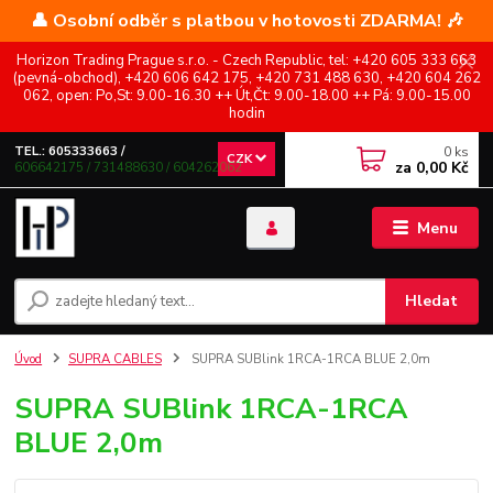
👤 Osobní odběr s platbou v hotovosti ZDARMA! 🎶
Horizon Trading Prague s.r.o. - Czech Republic, tel: +420 605 333 663
(pevná-obchod), +420 606 642 175, +420 731 488 630, +420 604 262
062, open: Po,St: 9.00-16.30 ++ Út,Čt: 9.00-18.00 ++ Pá: 9.00-15.00
hodin
0
ks
TEL.: 605333663 /
CZK
za
0,00 Kč
606642175 / 731488630 / 604262062
Menu
Hledat
Úvod
SUPRA CABLES
SUPRA SUBlink 1RCA-1RCA BLUE 2,0m
SUPRA SUBlink 1RCA-1RCA
BLUE 2,0m