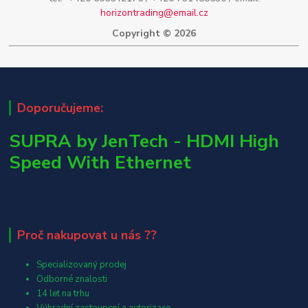
horizontrading@email.cz
Copyright © 2026
Doporučujeme:
SUPRA by JenTech - HDMI High
Speed With Ethernet
Proč nakupovat u nás ??
Specializovaný prodej
Odborné znalosti
14 let na trhu
Výhradní zastoupení a autorizace