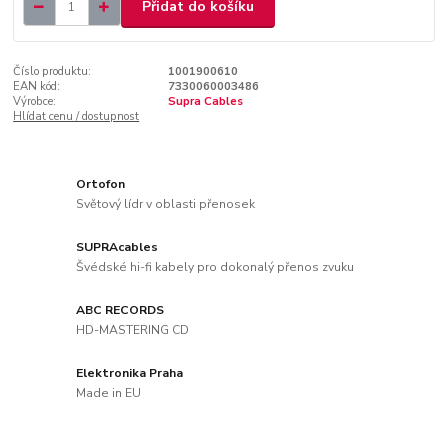
Přidat do košíku
Číslo produktu:
1001900610
EAN kód:
7330060003486
Výrobce:
Supra Cables
Hlídat cenu / dostupnost
Ortofon
Světový lídr v oblasti přenosek
SUPRAcables
Švédské hi-fi kabely pro dokonalý přenos zvuku
ABC RECORDS
HD-MASTERING CD
Elektronika Praha
Made in EU