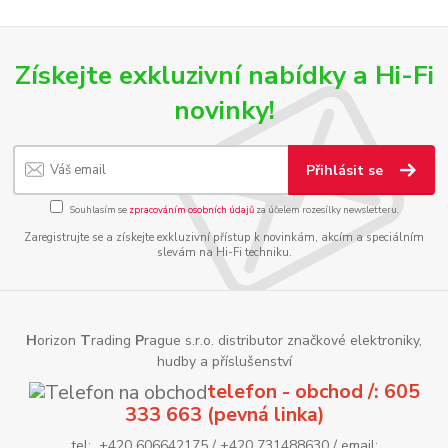
Získejte exkluzivní nabídky a Hi-Fi
novinky!
Přihlásit se
Souhlasím se
zpracováním osobních údajů
za účelem rozesílky newsletteru.
Zaregistrujte se a získejte exkluzivní přístup k novinkám, akcím a speciálním
slevám na Hi-Fi techniku.
H
orizon
T
rading
P
rague s.r.o. distributor značkové elektroniky,
hudby a příslušenství
telefon - obchod /: 605
333 663 (pevná linka)
tel: +420 606642175 / +420 731488630 / email: