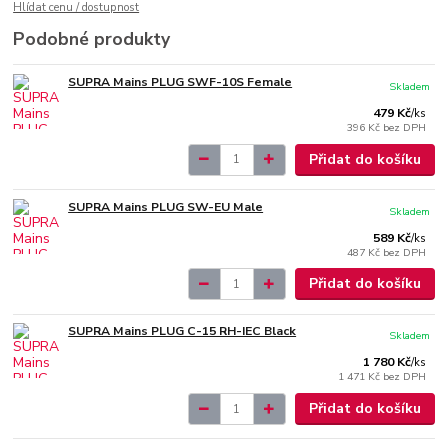
Hlídat cenu / dostupnost
Podobné produkty
SUPRA Mains PLUG SWF-10S Female
Skladem
479 Kč
/
ks
396 Kč
bez DPH
Přidat do košíku
SUPRA Mains PLUG SW-EU Male
Skladem
589 Kč
/
ks
487 Kč
bez DPH
Přidat do košíku
SUPRA Mains PLUG C-15 RH-IEC Black
Skladem
1 780 Kč
/
ks
1 471 Kč
bez DPH
Přidat do košíku