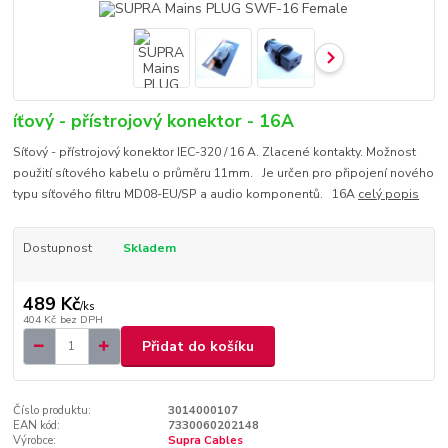
íťový - přístrojový konektor - 16A
Síťový - přístrojový konektor IEC-320 / 16 A. Zlacené kontakty. Možnost
použití sítového kabelu o průměru 11mm. Je určen pro připojení nového
typu síťového filtru MD08-EU/SP a audio komponentů. 16A
celý popis
Dostupnost
Skladem
489 Kč
/
ks
404 Kč
bez DPH
Přidat do košíku
Číslo produktu:
3014000107
EAN kód:
7330060202148
Výrobce:
Supra Cables