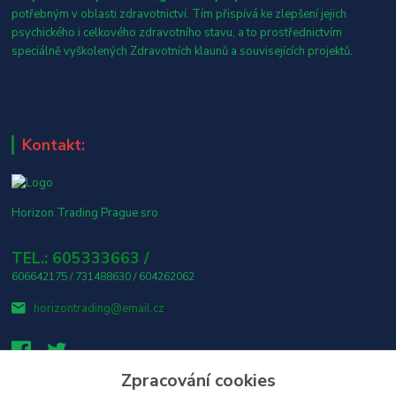
potřebným v oblasti zdravotnictví. Tím přispívá ke zlepšení jejich
psychického i celkového zdravotního stavu, a to prostřednictvím
speciálně vyškolených Zdravotních klaunů a souvisejících projektů.
Kontakt:
Horizon Trading Prague sro
TEL.: 605333663 /
606642175 / 731488630 / 604262062
horizontrading@email.cz
Zpracování cookies