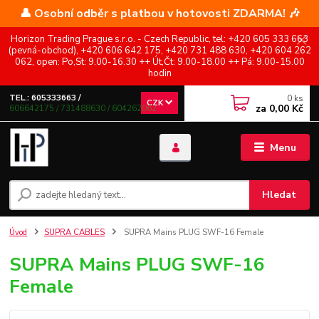
👤 Osobní odběr s platbou v hotovosti ZDARMA! 🎶
Horizon Trading Prague s.r.o. - Czech Republic, tel: +420 605 333 663
(pevná-obchod), +420 606 642 175, +420 731 488 630, +420 604 262
062, open: Po,St: 9.00-16.30 ++ Út,Čt: 9.00-18.00 ++ Pá: 9.00-15.00
hodin
0
ks
TEL.: 605333663 /
CZK
za
0,00 Kč
606642175 / 731488630 / 604262062
Menu
Hledat
Úvod
SUPRA CABLES
SUPRA Mains PLUG SWF-16 Female
SUPRA Mains PLUG SWF-16
Female