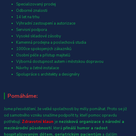
Specializovaný prodej
Odborné znalosti
14 let na trhu
Výhradní zastoupení a autorizace
Servisní podpora
Vysoké skladové zásoby
Kamenná prodejna a poslechová studia
1000ce spokojených zákazníků
Osobní péče a přístup majitelů
Výborná dostupnost autem i městskou dopravou
Návrhy a četné instalace
Spolupráce s architekty a designéry
Pomáháme:
Jsme přesvědčení, že velké společnosti by měly pomáhat. Proto se již
od samotného vzniku snažíme podpořit ty, kteří pomoc opravdu
potřebují.
Zdravotní klaun
je
nezisková organizace s národní a
mezinárodní působností
, která
přináší humor a radost
hospitalizovaným dětem, geriatrickým pacientům
a dalším