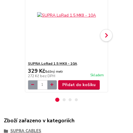
SUPRA LoRad 1.5 MKII - 10A
SUPRA LoRad
329 Kč
449 Kč
/
běžný metr
/
bě
Skladem
272 Kč
bez DPH
371 Kč
bez 
Přidat do košíku
Zboží zařazeno v kategoriích
SUPRA CABLES