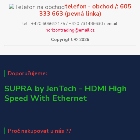
telefon - obchod /: 605
333 663 (pevná linka)
tel: +420 606642175 / +420 731488630 / email:
horizontrading@email.cz
Copyright © 2026
Doporučujeme:
SUPRA by JenTech - HDMI High
Speed With Ethernet
Proč nakupovat u nás ??