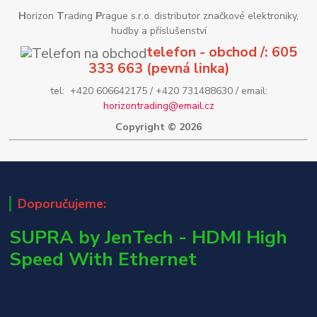
H
orizon
T
rading
P
rague s.r.o. distributor značkové elektroniky,
hudby a příslušenství
telefon - obchod /: 605
333 663 (pevná linka)
tel: +420 606642175 / +420 731488630 / email:
horizontrading@email.cz
Copyright © 2026
Doporučujeme:
SUPRA by JenTech - HDMI High
Speed With Ethernet