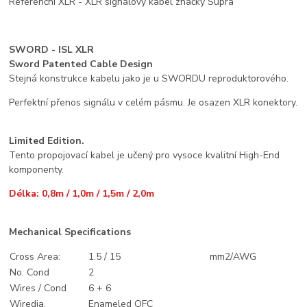
Referenční XLR - XLR signálový kabel značky Supra
SWORD - ISL XLR
Sword Patented Cable Design
Stejná konstrukce kabelu jako je u SWORDU reproduktorového.
Perfektní přenos signálu v celém pásmu. Je osazen XLR konektory.
Limited Edition.
Tento propojovací kabel je učený pro vysoce kvalitní High-End
komponenty.
Délka: 0,8m / 1,0m / 1,5m / 2,0m
Mechanical Specifications
Cross Area:
1.5 / 15
mm2/AWG
No. Cond
2
Wires / Cond
6 + 6
Wiredia.
Enameled OFC