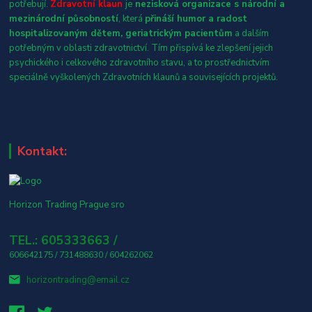
potřebují.
Zdravotní klaun
je
nezisková organizace s národní a
mezinárodní působností
, která
přináší humor a radost
hospitalizovaným dětem, geriatrickým pacientům
a dalším
potřebným v oblasti zdravotnictví. Tím přispívá ke zlepšení jejich
psychického i celkového zdravotního stavu, a to prostřednictvím
speciálně vyškolených Zdravotních klaunů a souvisejících projektů.
Kontakt:
Horizon Trading Prague sro
TEL.: 605333663 /
606642175 / 731488630 / 604262062
horizontrading@email.cz