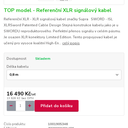
TOP model - Referenční XLR signálový kabel
Referenční XLR - XLR signálový kabel značky Supra SWORD - ISL
XLRSword Patented Cable Design Stejná konstrukce kabelu jako je u
SWORDU reproduktorového. Perfektní přenos signálu v celém pásmu.
Je osazen XLR konektory. Limited Edition. Tento propojovací kabel je
učený pro vysoce kvalitní High-En...
celý popis
Dostupnost
Skladem
Délka kabelu
16 490 Kč
/
set
13 628 Kč
bez DPH
Přidat do košíku
Číslo produktu:
1001905346