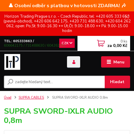
👤 Osobní odběr s platbou v hotovosti ZDARMA! 🎶
Horizon Trading Prague s.r.o. - Czech Republic, tel: +420 605 333 663
(pevná-obchod), +420 606 642 175, +420 731 488 630, +420 604 262
062, open: Po,St: 9.00-16.30 ++ Út,Čt: 9.00-18.00 ++ Pá: 9.00-15.00
hodin
0
ks
TEL.: 605333663 /
CZK
za
0,00 Kč
606642175 / 731488630 / 604262062
Menu
Hledat
Úvod
SUPRA CABLES
SUPRA SWORD-IXLR AUDIO 0,8m
SUPRA SWORD-IXLR AUDIO
0,8m