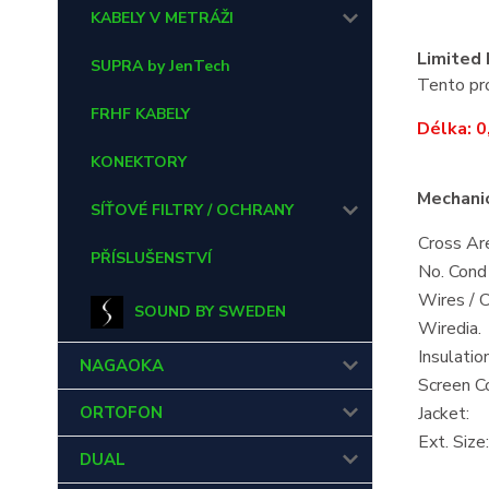
KABELY V METRÁŽI
Limited 
SUPRA by JenTech
Tento pro
FRHF KABELY
Délka: 0
KONEKTORY
Mechanic
SÍŤOVÉ FILTRY / OCHRANY
Cross Ar
PŘÍSLUŠENSTVÍ
No. Cond
Wires / 
SOUND BY SWEDEN
Wiredia.
Insulation
NAGAOKA
Screen C
ORTOFON
Jacket:
Ext. Size:
DUAL