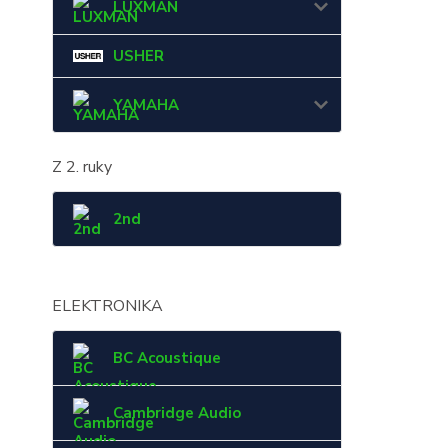
LUXMAN
USHER
YAMAHA
Z 2. ruky
2nd
ELEKTRONIKA
BC Acoustique
Cambridge Audio