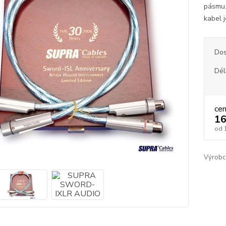
pásmu.
kabel j
Dos
Dél
ce
16
od
Výrobc