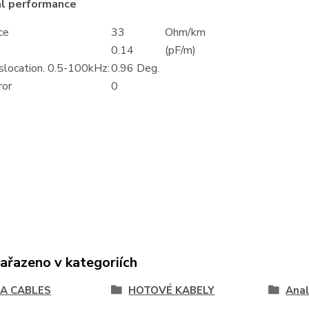
al performance
ce
33
Ohm/km
0.14
(pF/m)
slocation. 0.5-100kHz:
0.96 Deg.
ror
0
zařazeno v kategoriích
A CABLES
HOTOVÉ KABELY
Ana