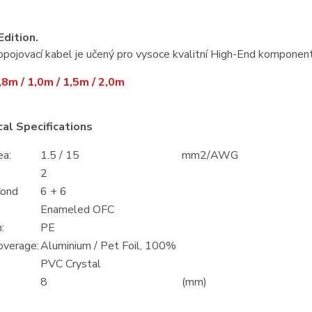
Edition.
pojovací kabel je učený pro vysoce kvalitní High-End komponent
,8m / 1,0m / 1,5m / 2,0m
al Specifications
ea:
1.5 / 15
mm2/AWG
2
Cond
6 + 6
Enameled OFC
:
PE
overage:
Aluminium / Pet Foil, 100%
PVC Crystal
8
(mm)