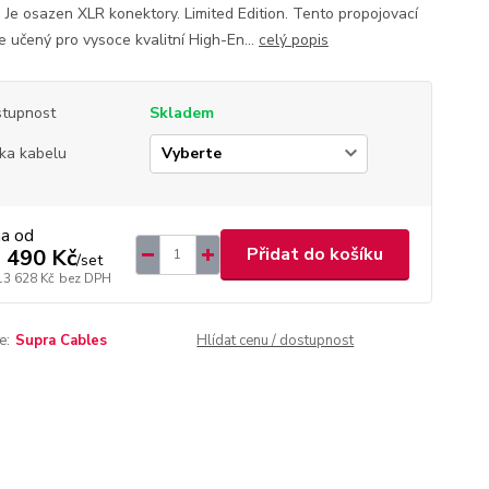
 Je osazen XLR konektory. Limited Edition. Tento propojovací
e učený pro vysoce kvalitní High-En...
celý popis
tupnost
Skladem
ka kabelu
na od
Přidat do košíku
 490 Kč
/
set
13 628 Kč
bez DPH
e:
Supra Cables
Hlídat cenu / dostupnost