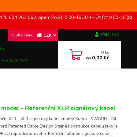
420 604 262 062, open: Po,St: 9.00-16.30 ++ Út,Čt: 9.00-18.00
Přihlášení
CZK
te.
0
ks
za
0,00 Kč
0 / 604262062
model - Referenční XLR signálový kabel
nční XLR - XLR signálový kabel značky Supra SWORD - ISL
rd Patented Cable Design Stejná konstrukce kabelu jako je
DU reproduktorového. Perfektní přenos signálu v celém