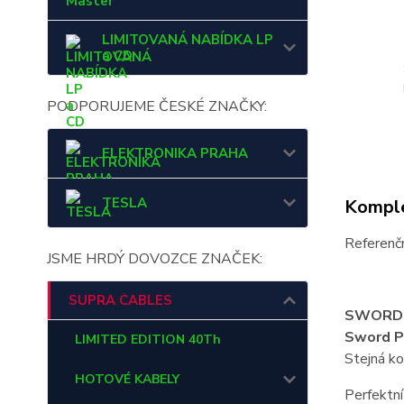
Master
LIMITOVANÁ NABÍDKA LP
a CD
PODPORUJEME ČESKÉ ZNAČKY:
ELEKTRONIKA PRAHA
TESLA
Komple
Referenč
JSME HRDÝ DOVOZCE ZNAČEK:
SUPRA CABLES
SWORD -
Sword P
LIMITED EDITION 40Th
Stejná k
HOTOVÉ KABELY
Perfektní