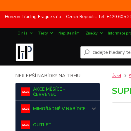
Horizon Trading Prague s.r.o. - Czech Republic, tel: +420 60
O nás
Testy
Napište nám
Značky
Informace pr
NEJLEPŠÍ NABÍDKY NA TRHU:
Úvod
SUP
AKCE MĚSÍCE -
ČERVENEC
MIMOŘÁDNĚ V NABÍDCE
OUTLET