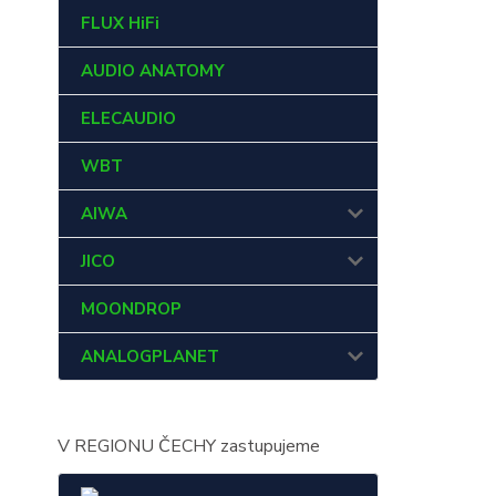
FLUX HiFi
AUDIO ANATOMY
ELECAUDIO
WBT
AIWA
JICO
MOONDROP
ANALOGPLANET
V REGIONU ČECHY zastupujeme