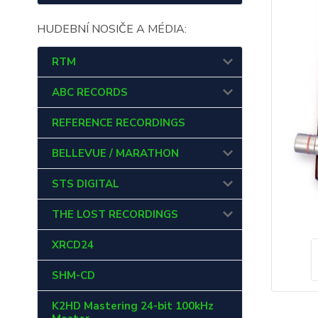
HUDEBNÍ NOSIČE A MÉDIA:
RTM
ABC RECORDS
REFERENCE RECORDINGS
BELLEVUE / MARATHON
STS DIGITAL
THE LOST RECORDINGS
XRCD24
SHM-CD
K2HD Mastering 24-bit 100kHz