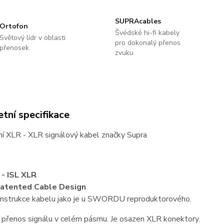
SUPRAcables
Ortofon
Švédské hi-fi kabely
Světový lídr v oblasti
pro dokonalý přenos
přenosek
zvuku
tní specifikace
ní XLR - XLR signálový kabel značky Supra
 ISL XLR
atented Cable Design
onstrukce kabelu jako je u SWORDU reproduktorového.
 přenos signálu v celém pásmu. Je osazen XLR konektory.