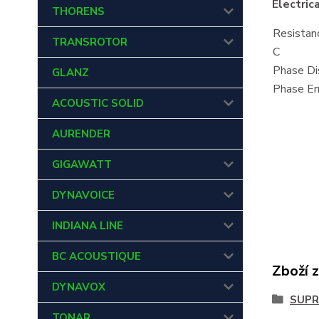
Electric
THORENS
Resistan
TRANSROTOR
C
Phase Di
GLANZ
Phase Er
ACOUSTIC SOLID
AURENDER
GIGAWATT
DYNAVOICE
INDIANA LINE
BC ACOUSTIQUE
Zboží 
DYNAVOX
SUPR
TONAR