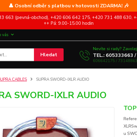
👤 Osobní odběr s platbou v hotovosti ZDARMA! 🎶
5 333 663 (pevná-obchod), +420 606 642 175, +420 731 488 630, +
++ Pá: 9.00-15.00 hodin
o vás
Nevíte si rady? Zavolej
Hledat
TEL.: 605333663 /
606642175 / 73148863
SUPRA CABLES
SUPRA SWORD-IXLR AUDIO
RA SWORD-IXLR AUDIO
TOP 
Refere
XLRSwo
u SWOR