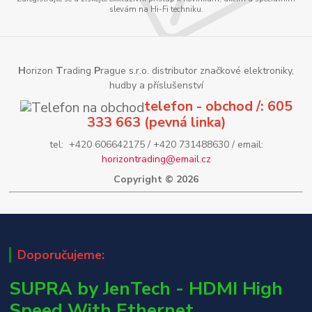
slevám na Hi-Fi techniku.
H
orizon
T
rading
P
rague s.r.o. distributor značkové elektroniky,
hudby a příslušenství
telefon - obchod /: 605
333 663 (pevná linka)
tel: +420 606642175 / +420 731488630 / email:
horizontrading@email.cz
Copyright © 2026
Doporučujeme:
SUPRA by JenTech - HDMI High
Speed With Ethernet