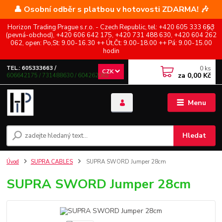
👤 Osobní odběr s platbou v hotovosti ZDARMA! 🎶
Horizon Trading Prague s.r.o. - Czech Republic, tel: +420 605 333 663
(pevná-obchod), +420 606 642 175, +420 731 488 630, +420 604 262
062, open: Po,St: 9.00-16.30 ++ Út,Čt: 9.00-18.00 ++ Pá: 9.00-15.00
hodin
0
ks
TEL.: 605333663 /
CZK
za
0,00 Kč
606642175 / 731488630 / 604262062
Menu
Hledat
Úvod
SUPRA CABLES
SUPRA SWORD Jumper 28cm
SUPRA SWORD Jumper 28cm