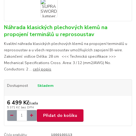
Náhrada klasických plechových klemů na
propojení terminálů u reprosoustav
Kvalitní náhrada klasických plechových klemů na propojení terminálů u
reprosoustav a u všech reprosoustav umožňujících zapojení BI-wire.
Zakončení: vidlice Délka: 28 cm <<< Technická specifikace >>>
Mechanical Specifications Cross. Area: 3 / 12 (mm2/AWG) No.
Conductors: 2 ...
celý popis
Dostupnost
Skladem
6 499 Kč
/
sada
5 371 Kč
bez DPH
Přidat do košíku
Číslo produktu:
1000100113