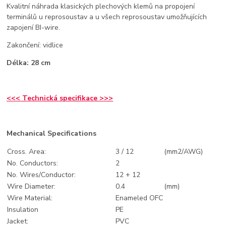
Kvalitní náhrada klasických plechových klemů na propojení
terminálů u reprosoustav a u všech reprosoustav umožňujících
zapojení BI-wire.
Zakončení: vidlice
Délka: 28 cm
<<< Technická specifikace >>>
Mechanical Specifications
Cross. Area:
3 / 12
(mm2/AWG)
No. Conductors:
2
No. Wires/Conductor:
12 + 12
Wire Diameter:
0.4
(mm)
Wire Material:
Enameled OFC
Insulation
PE
Jacket:
PVC