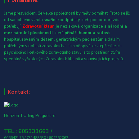
Jsme přesvědčení, že velké společnosti by měly pomáhat. Proto se již
od samotného vzniku snažíme podpořit ty, kteří pomoc opravdu
potřebují.
Zdravotní klaun
je
nezisková organizace s národní a
mezinárodní působností
, která
přináší humor a radost
hospitalizovaným dětem, geriatrickým pacientům
a dalším
potřebným v oblasti zdravotnictví. Tím přispívá ke zlepšení jejich
psychického i celkového zdravotního stavu, a to prostřednictvím
speciálně vyškolených Zdravotních klaunů a souvisejících projektů.
Kontakt:
Horizon Trading Prague sro
TEL.: 605333663 /
606642175 / 731488630 / 604262062