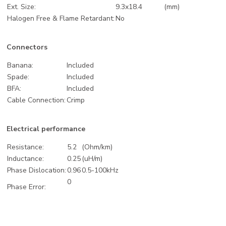
Ext. Size:
9.3x18.4
(mm)
Halogen Free & Flame Retardant:
No
Connectors
Banana:
Included
Spade:
Included
BFA:
Included
Cable Connection:
Crimp
Electrical performance
Resistance:
5.2
(Ohm/km)
Inductance:
0.25
(uH/m)
Phase Dislocation:
0.96
0.5-100kHz
0
Phase Error: