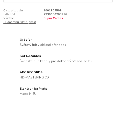
Číslo produktu:
1001907599
EAN kód:
7330060203916
Výrobce:
Supra Cables
Hlídat cenu / dostupnost
Ortofon
Světový lídr v oblasti přenosek
SUPRAcables
Švédské hi-fi kabely pro dokonalý přenos zvuku
ABC RECORDS
HD-MASTERING CD
Elektronika Praha
Made in EU