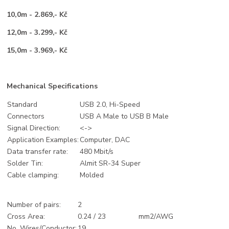
10,0m - 2.869,- Kč
12,0m - 3.299,- Kč
15,0m - 3.969,- Kč
Mechanical Specifications
Standard
USB 2.0, Hi-Speed
Connectors
USB A Male to USB B Male
Signal Direction:
<->
Application Examples:
Computer, DAC
Data transfer rate:
480 Mbit/s
Solder Tin:
Almit SR-34 Super
Cable clamping:
Molded
Number of pairs:
2
Cross Area:
0.24 / 23
mm2/AWG
No. Wires/Conductor:
19