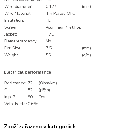
Wire diameter :
0.127
(mm)
Wire Material:
Tin Plated OFC
Insulation:
PE
Screen:
Aluminium/Pet Foil
Jacket:
PVC
Flameretardancy:
No
Ext. Size
7.5
(mm)
Weight
56
(g/m)
Electrical performance
Resistance:
72
(Ohm/km)
C:
52
(pF/m)
Imp. Z:
90
Ohm
Velo. Factor
0.66c
Zboží zařazeno v kategoriích