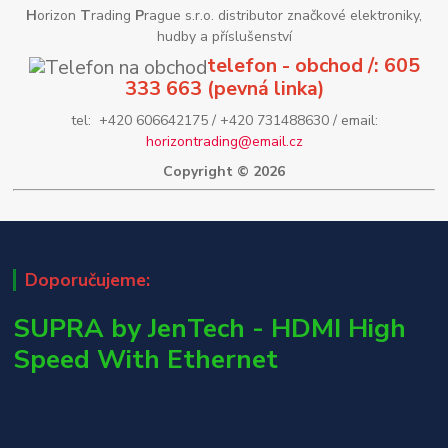
H
orizon
T
rading
P
rague s.r.o. distributor značkové elektroniky,
hudby a příslušenství
telefon - obchod /: 605
333 663 (pevná linka)
tel: +420 606642175 / +420 731488630 / email:
horizontrading@email.cz
Copyright © 2026
Doporučujeme:
SUPRA by JenTech - HDMI High
Speed With Ethernet