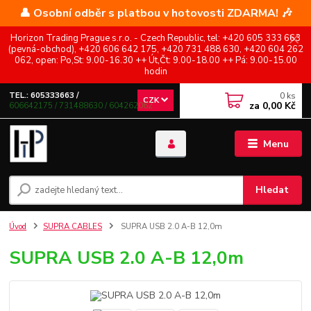
👤 Osobní odběr s platbou v hotovosti ZDARMA! 🎶
Horizon Trading Prague s.r.o. - Czech Republic, tel: +420 605 333 663
(pevná-obchod), +420 606 642 175, +420 731 488 630, +420 604 262
062, open: Po,St: 9.00-16.30 ++ Út,Čt: 9.00-18.00 ++ Pá: 9.00-15.00
hodin
0
ks
TEL.: 605333663 /
CZK
za
0,00 Kč
606642175 / 731488630 / 604262062
Menu
Hledat
Úvod
SUPRA CABLES
SUPRA USB 2.0 A-B 12,0m
SUPRA USB 2.0 A-B 12,0m