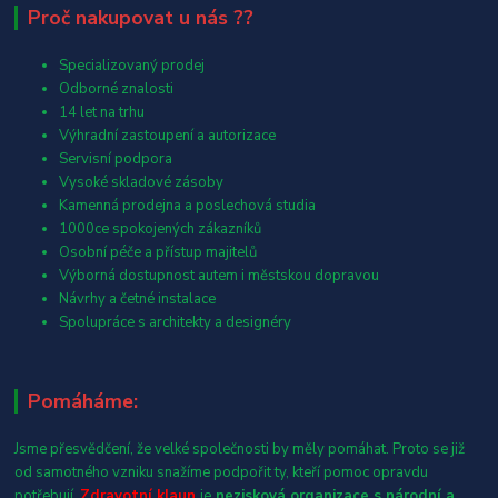
Proč nakupovat u nás ??
Specializovaný prodej
Odborné znalosti
14 let na trhu
Výhradní zastoupení a autorizace
Servisní podpora
Vysoké skladové zásoby
Kamenná prodejna a poslechová studia
1000ce spokojených zákazníků
Osobní péče a přístup majitelů
Výborná dostupnost autem i městskou dopravou
Návrhy a četné instalace
Spolupráce s architekty a designéry
Pomáháme:
Jsme přesvědčení, že velké společnosti by měly pomáhat. Proto se již
od samotného vzniku snažíme podpořit ty, kteří pomoc opravdu
potřebují.
Zdravotní klaun
je
nezisková organizace s národní a