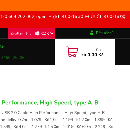
420 604 262 062, open: Po,St: 9.00-16.30 ++ Út,Čt: 9.00-18.00
Přihlášení
CZK
te.
0
ks
za
0,00 Kč
0 / 604262062
 Performance, High Speed, type A-B
USB 2.0 Cable High Performance, High Speed, type A-B
é délky: 0,7m - 1.079,- Kč 1,0m - 1.199,- Kč 2,0m - 1.399,- Kč
1.599,- Kč 4,0m - 1.779,- Kč 5,0m - 2.019,- Kč 6,0m - 2.249,- Kč