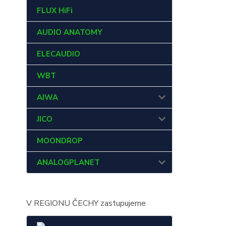
FLUX HiFi
AUDIO ANATOMY
ELECAUDIO
WBT
AIWA
JICO
MOONDROP
ANALOGPLANET
V REGIONU ČECHY zastupujeme