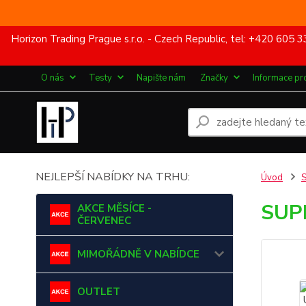
Horizon Trading Prague s.r.o. - Czech Republic, tel: +420 60
O nás
Testy
Napište nám
Značky
Informace pr
NEJLEPŠÍ NABÍDKY NA TRHU:
Úvod
SUPR
AKCE MĚSÍCE -
ČERVENEC
MIMOŘÁDNĚ V NABÍDCE
OUTLET