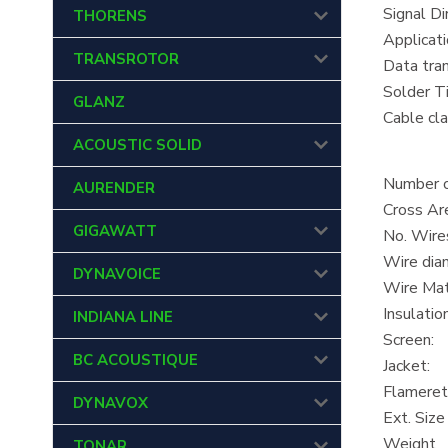
Signal Di
THORENS
Applicat
TRANSROTOR
Data tran
Solder Ti
GLANZ
Cable cl
ACOUSTIC SOLID
Number of
AURENDER
Cross Ar
GIGAWATT
No. Wire
Wire dia
DYNAVOICE
Wire Mate
Insulation
INDIANA LINE
Screen:
BC ACOUSTIQUE
Jacket:
Flameret
DYNAVOX
Ext. Size
Weight
TONAR