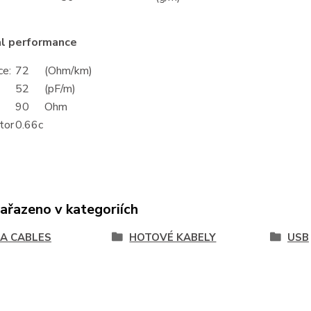
al performance
ce:
72
(Ohm/km)
52
(pF/m)
90
Ohm
tor
0.66c
zařazeno v kategoriích
A CABLES
HOTOVÉ KABELY
USB