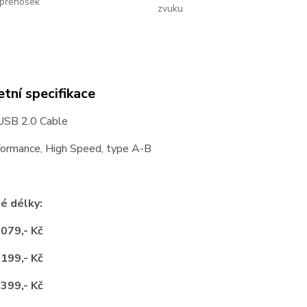
přenosek
zvuku
tní specifikace
SB 2.0 Cable
formance, High Speed, type A-B
é délky:
.079,- Kč
.199,- Kč
.399,- Kč