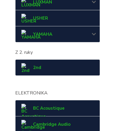
LUXMAN
USHER
YAMAHA
Z 2. ruky
2nd
ELEKTRONIKA
BC Acoustique
Cambridge Audio