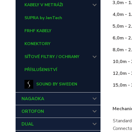
3,0m - 1
KABELY V METRÁŽI
4,0m - 1
SUPRA by JenTech
5,0m - 2
FRHF KABELY
6,0m - 2
KONEKTORY
8,0m - 2
SÍŤOVÉ FILTRY / OCHRANY
10,0m - 
PŘÍSLUŠENSTVÍ
12,0m - 
SOUND BY SWEDEN
15,0m - 
NAGAOKA
Mechanic
ORTOFON
Standard
DUAL
Connecto