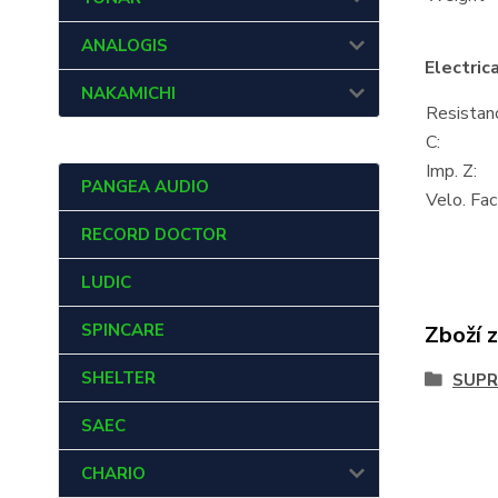
ANALOGIS
Electric
NAKAMICHI
Resistan
C:
Imp. Z:
PANGEA AUDIO
Velo. Fac
RECORD DOCTOR
LUDIC
SPINCARE
Zboží 
SHELTER
SUPR
SAEC
CHARIO