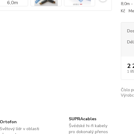
8,0m - 
Kč Mec
Dos
Dél
2 
1 8
Číslo p
Výrobc
SUPRAcables
Ortofon
Švédské hi-fi kabely
Světový lídr v oblasti
pro dokonalý přenos