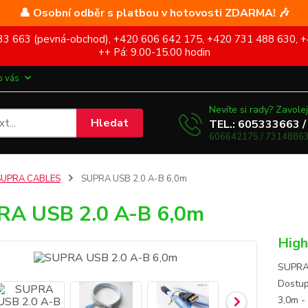
👤 Osobní odběr s platbou v hotovosti ZDARMA! 🎶
5 333 663 (pevná-obchod), +420 606 642 175, +420 731 488 630, +
++ Pá: 9.00-15.00 hodin
o vás
Nevíte si rady? Zavolej
Hledat
TEL.: 605333663 /
606642175 / 73148863
SUPRA CABLES
SUPRA USB 2.0 A-B 6,0m
A USB 2.0 A-B 6,0m
High
SUPRA 
Dostupn
3,0m - 