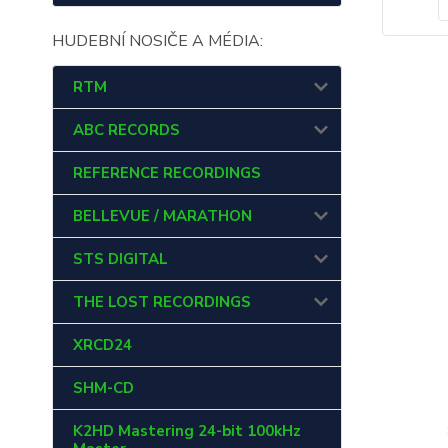
HUDEBNÍ NOSIČE A MÉDIA:
RTM
ABC RECORDS
REFERENCE RECORDINGS
BELLEVUE / MARATHON
STS DIGITAL
THE LOST RECORDINGS
XRCD24
SHM-CD
K2HD Mastering 24-bit 100kHz