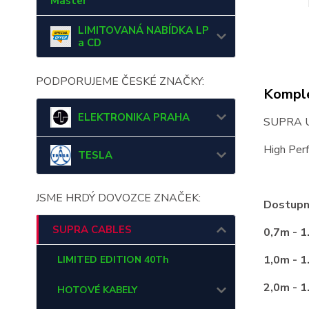
Master
LIMITOVANÁ NABÍDKA LP
a CD
PODPORUJEME ČESKÉ ZNAČKY:
Komple
ELEKTRONIKA PRAHA
SUPRA U
High Per
TESLA
JSME HRDÝ DOVOZCE ZNAČEK:
Dostupn
SUPRA CABLES
0,7m - 1
1,0m - 1
LIMITED EDITION 40Th
2,0m - 1
HOTOVÉ KABELY