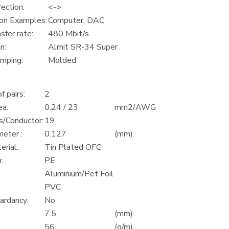
rection:
<->
ion Examples:
Computer, DAC
sfer rate:
480 Mbit/s
n:
Almit SR-34 Super
amping:
Molded
 pairs:
2
ea:
0.24 / 23
mm2/AWG
s/Conductor:
19
meter :
0.127
(mm)
rial:
Tin Plated OFC
:
PE
Aluminium/Pet Foil
PVC
ardancy:
No
7.5
(mm)
56
(g/m)