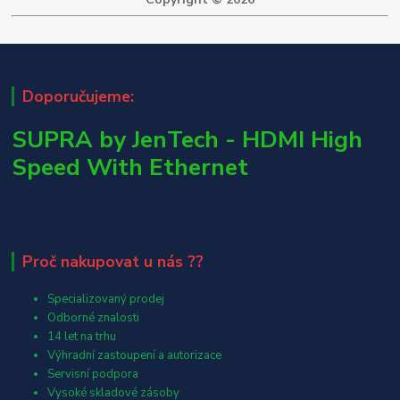
Doporučujeme:
SUPRA by JenTech - HDMI High
Speed With Ethernet
Proč nakupovat u nás ??
Specializovaný prodej
Odborné znalosti
14 let na trhu
Výhradní zastoupení a autorizace
Servisní podpora
Vysoké skladové zásoby