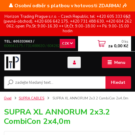
👤 Osobní odběr s platbou v hotovosti ZDARMA! 🎶
Horizon Trading Prague s.r.o. - Czech Republic, tel: +420 605 333 663
(pevná-obchod), +420 606 642 175, +420 731 488 630, +420 604 262
062, open: Po,St: 9.00-16.30 ++ Út,Čt: 9.00-18.00 ++ Pá: 9.00-15.00
hodin
0
ks
TEL.: 605333663 /
CZK
za
0,00 Kč
606642175 / 731488630 / 604262062
Menu
Hledat
Úvod
SUPRA CABLES
SUPRA XL ANNORUM 2x3.2 CombiCon 2x4,0m
SUPRA XL ANNORUM 2x3.2
CombiCon 2x4,0m