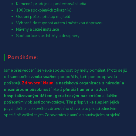
Kamenná prodejna a poslechová studia
1000ce spokojených zákazníků
Osobní péče a přístup majitelů
Výborná dostupnost autem i městskou dopravou
Návrhy a četné instalace
Spolupráce s architekty a designéry
Pomáháme:
Jsme přesvědčení, že velké společnosti by měly pomáhat. Proto se již
od samotného vzniku snažíme podpořit ty, kteří pomoc opravdu
potřebují.
Zdravotní klaun
je
nezisková organizace s národní a
mezinárodní působností
, která
přináší humor a radost
hospitalizovaným dětem, geriatrickým pacientům
a dalším
potřebným v oblasti zdravotnictví. Tím přispívá ke zlepšení jejich
psychického i celkového zdravotního stavu, a to prostřednictvím
speciálně vyškolených Zdravotních klaunů a souvisejících projektů.