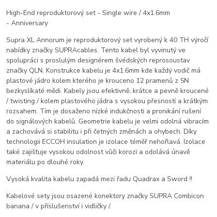
High-End reproduktorový set - Single wire / 4x1.6mm
- Anniversary
Supra XL Annorum je reproduktorový set vyrobený k 40 TH výročí
nabídky značky SUPRAcables. Tento kabel byl vyvinutý ve
spolupráci s proslulým designérem švédských reprosoustav
značky QLN. Konstrukce kabelu je 4x1.6mm kde každý vodič má
plastové jádro kolem kterého je krouceno 12 pramenů z 5N
bezkyslíkaté mědi. Kabely jsou efektivně, krátce a pevně kroucené
/ twisting / kolem plastového jádra s vysokou přesností a krátkým
rozsahem. Tím je dosaženo nízké indukčnosti a pronikání rušení
do signálových kabelů. Geometrie kabelu je velmi odolná vibracím
a zachovává si stabilitu i při četných změnách a ohybech. Díky
technologii
ECCOH
insulation je izolace téměř nehořlavá. Izolace
také zajišťuje vysokou odolnost vůči korozi a odolává únavě
materiálu po dlouhé roky.
Vysoká kvalita kabelu zapadá mezi řadu Quadrax a Sword !!
Kabelové sety jsou osazené konektory značky SUPRA Combicon
banana / v příslušenství i vidličky /.