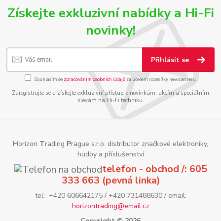
Získejte exkluzivní nabídky a Hi-Fi
novinky!
Přihlásit se
Souhlasím se
zpracováním osobních údajů
za účelem rozesílky newsletteru.
Zaregistrujte se a získejte exkluzivní přístup k novinkám, akcím a speciálním
slevám na Hi-Fi techniku.
H
orizon
T
rading
P
rague s.r.o. distributor značkové elektroniky,
hudby a příslušenství
telefon - obchod /: 605
333 663 (pevná linka)
tel: +420 606642175 / +420 731488630 / email:
horizontrading@email.cz
Copyright © 2026