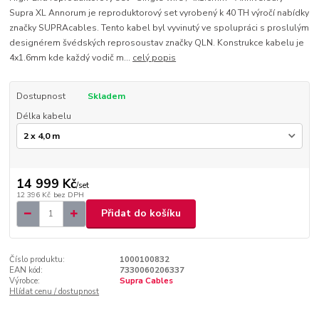
Supra XL Annorum je reproduktorový set vyrobený k 40 TH výročí nabídky
značky SUPRAcables. Tento kabel byl vyvinutý ve spolupráci s proslulým
designérem švédských reprosoustav značky QLN. Konstrukce kabelu je
4x1.6mm kde každý vodič m...
celý popis
Dostupnost
Skladem
Délka kabelu
14 999 Kč
/
set
12 396 Kč
bez DPH
Přidat do košíku
Číslo produktu:
1000100832
EAN kód:
7330060206337
Výrobce:
Supra Cables
Hlídat cenu / dostupnost