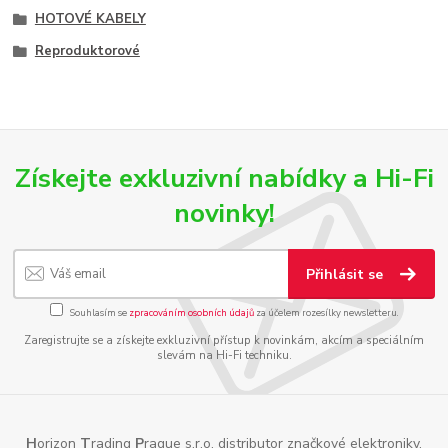
HOTOVÉ KABELY
Reproduktorové
Získejte exkluzivní nabídky a Hi-Fi
novinky!
Přihlásit se
Souhlasím se
zpracováním osobních údajů
za účelem rozesílky newsletteru.
Zaregistrujte se a získejte exkluzivní přístup k novinkám, akcím a speciálním
slevám na Hi-Fi techniku.
H
orizon
T
rading
P
rague s.r.o. distributor značkové elektroniky,