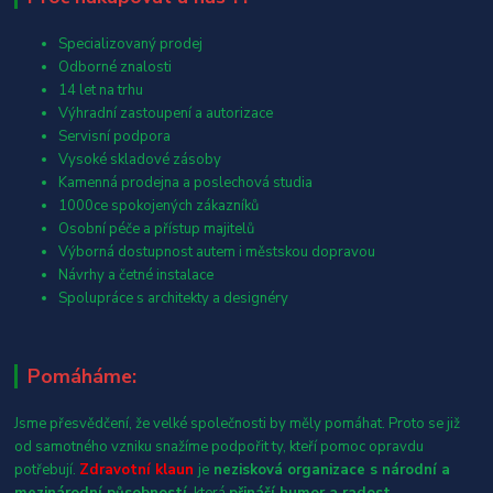
Specializovaný prodej
Odborné znalosti
14 let na trhu
Výhradní zastoupení a autorizace
Servisní podpora
Vysoké skladové zásoby
Kamenná prodejna a poslechová studia
1000ce spokojených zákazníků
Osobní péče a přístup majitelů
Výborná dostupnost autem i městskou dopravou
Návrhy a četné instalace
Spolupráce s architekty a designéry
Pomáháme:
Jsme přesvědčení, že velké společnosti by měly pomáhat. Proto se již
od samotného vzniku snažíme podpořit ty, kteří pomoc opravdu
potřebují.
Zdravotní klaun
je
nezisková organizace s národní a
mezinárodní působností
, která
přináší humor a radost