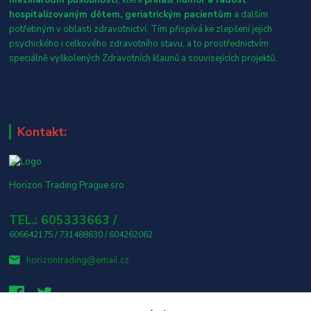
hospitalizovaným dětem, geriatrickým pacientům
a dalším
potřebným v oblasti zdravotnictví. Tím přispívá ke zlepšení jejich
psychického i celkového zdravotního stavu, a to prostřednictvím
speciálně vyškolených Zdravotních klaunů a souvisejících projektů.
Kontakt:
Horizon Trading Prague sro
TEL.: 605333663 /
606642175 / 731488630 / 604262062
horizontrading@email.cz