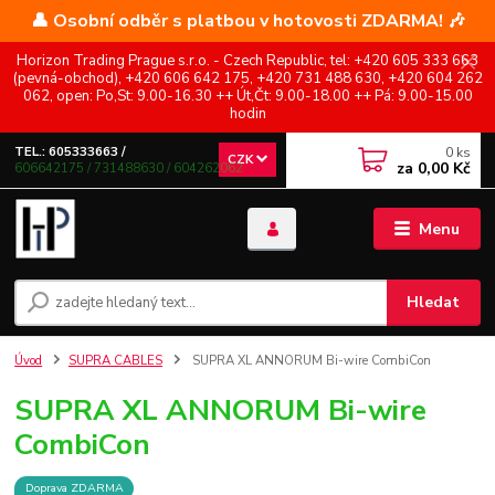
👤 Osobní odběr s platbou v hotovosti ZDARMA! 🎶
Horizon Trading Prague s.r.o. - Czech Republic, tel: +420 605 333 663
(pevná-obchod), +420 606 642 175, +420 731 488 630, +420 604 262
062, open: Po,St: 9.00-16.30 ++ Út,Čt: 9.00-18.00 ++ Pá: 9.00-15.00
hodin
0
ks
TEL.: 605333663 /
CZK
za
0,00 Kč
606642175 / 731488630 / 604262062
Menu
Hledat
Úvod
SUPRA CABLES
SUPRA XL ANNORUM Bi-wire CombiCon
SUPRA XL ANNORUM Bi-wire
CombiCon
Doprava ZDARMA