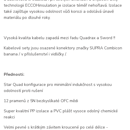
technologii
ECCOH
insulation je izolace téměř nehořlavá. Izolace
také zajišťuje vysokou odolnost vůči korozi a odolává únavě
materiálu po dlouhé roky.
Vysoká kvalita kabelu zapadá mezi řadu Quadrax a Sword !!
Kabelové sety jsou osazené konektory značky SUPRA Combicon
banana / v příslušenství i vidličky /.
Přednosti:
Star Quad konfigurace pro minimální indukčnost s vysokou
odolností proti rušení
12 pramenů z 5N bezkyslíkaté OFC mědi
Super kvalitní PP izolace a PVC plášť vysoce odolný chemické
reakci
Velmi pevné s krátkým závitem kroucené po celé délce -