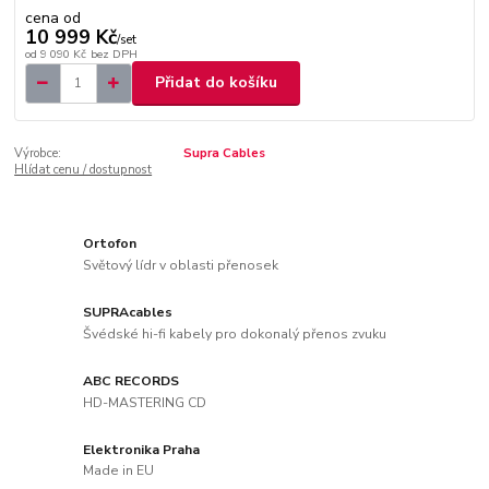
cena od
10 999 Kč
/
set
od
9 090 Kč
bez DPH
Přidat do košíku
Výrobce:
Supra Cables
Hlídat cenu / dostupnost
Ortofon
Světový lídr v oblasti přenosek
SUPRAcables
Švédské hi-fi kabely pro dokonalý přenos zvuku
ABC RECORDS
HD-MASTERING CD
Elektronika Praha
Made in EU