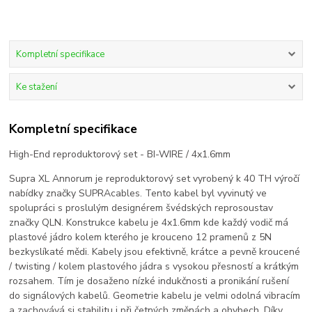
Kompletní specifikace
Ke stažení
Kompletní specifikace
High-End reproduktorový set - BI-WIRE / 4x1.6mm
Supra XL Annorum je reproduktorový set vyrobený k 40 TH výročí
nabídky značky SUPRAcables. Tento kabel byl vyvinutý ve
spolupráci s proslulým designérem švédských reprosoustav
značky QLN. Konstrukce kabelu je 4x1.6mm kde každý vodič má
plastové jádro kolem kterého je krouceno 12 pramenů z 5N
bezkyslíkaté mědi. Kabely jsou efektivně, krátce a pevně kroucené
/ twisting / kolem plastového jádra s vysokou přesností a krátkým
rozsahem. Tím je dosaženo nízké indukčnosti a pronikání rušení
do signálových kabelů. Geometrie kabelu je velmi odolná vibracím
a zachovává si stabilitu i při četných změnách a ohybech. Díky