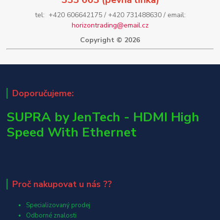
tel: +420 606642175 / +420 731488630 / email:
horizontrading@email.cz
Copyright © 2026
Doporučujeme:
SUPRA by JenTech - HDMI High
Speed With Ethernet
Proč nakupovat u nás ??
Specializovaný prodej
Odborné znalosti