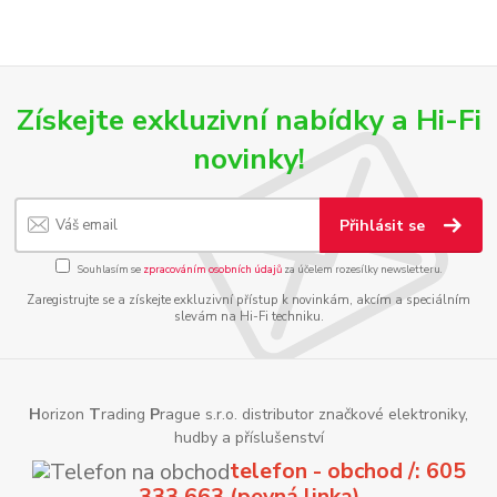
Získejte exkluzivní nabídky a Hi-Fi
novinky!
Přihlásit se
Souhlasím se
zpracováním osobních údajů
za účelem rozesílky newsletteru.
Zaregistrujte se a získejte exkluzivní přístup k novinkám, akcím a speciálním
slevám na Hi-Fi techniku.
H
orizon
T
rading
P
rague s.r.o. distributor značkové elektroniky,
hudby a příslušenství
telefon - obchod /: 605
333 663 (pevná linka)