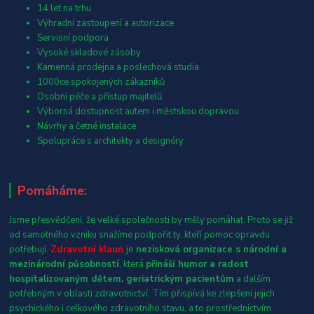
14 let na trhu
Výhradní zastoupení a autorizace
Servisní podpora
Vysoké skladové zásoby
Kamenná prodejna a poslechová studia
1000ce spokojených zákazníků
Osobní péče a přístup majitelů
Výborná dostupnost autem i městskou dopravou
Návrhy a četné instalace
Spolupráce s architekty a designéry
Pomáháme:
Jsme přesvědčení, že velké společnosti by měly pomáhat. Proto se již
od samotného vzniku snažíme podpořit ty, kteří pomoc opravdu
potřebují.
Zdravotní klaun
je
nezisková organizace s národní a
mezinárodní působností
, která
přináší humor a radost
hospitalizovaným dětem, geriatrickým pacientům
a dalším
potřebným v oblasti zdravotnictví. Tím přispívá ke zlepšení jejich
psychického i celkového zdravotního stavu, a to prostřednictvím