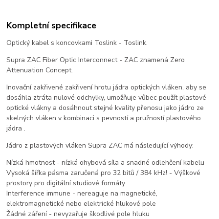
Kompletní specifikace
Optický kabel s koncovkami Toslink - Toslink.
Supra ZAC Fiber Optic Interconnect - ZAC znamená Zero
Attenuation Concept.
Inovační zakřivené zakřivení hrotu jádra optických vláken, aby se
dosáhla ztráta nulové odchylky, umožňuje vůbec použít plastové
optické vlákny a dosáhnout stejné kvality přenosu jako jádro ze
skelných vláken v kombinaci s pevností a pružností plastového
jádra .
Jádro z plastových vláken Supra ZAC má následující výhody:
Nízká hmotnost - nízká ohybová síla a snadné odlehčení kabelu
Vysoká šířka pásma zaručená pro 32 bitů / 384 kHz! - Výškové
prostory pro digitální studiové formáty
Interference immune - nereaguje na magnetické,
elektromagnetické nebo elektrické hlukové pole
Žádné záření - nevyzařuje škodlivé pole hluku