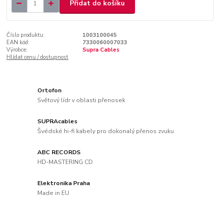
Přidat do košíku
Číslo produktu:
1003100045
EAN kód:
7330060007033
Výrobce:
Supra Cables
Hlídat cenu / dostupnost
Ortofon
Světový lídr v oblasti přenosek
SUPRAcables
Švédské hi-fi kabely pro dokonalý přenos zvuku
ABC RECORDS
HD-MASTERING CD
Elektronika Praha
Made in EU