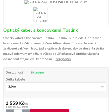
Optický kabel s koncovkami Toslink
Optický kabel s koncovkami Toslink - Toslink. Supra ZAC Fiber Optic
Interconnect - ZAC znamená Zero Attenuation Concept. Inovační
zakřivené zakřivení hrotu jádra optických vláken, aby se dosáhla ztráta
nulové odchylky, umožňuje vůbec použít plastové optické vlákny a
dosáhnout stejné kvality přenosu ...
celý popis
Dostupnost
Skladem
Délka kabelu
1 559 Kč
/
ks
1 288 Kč
bez DPH