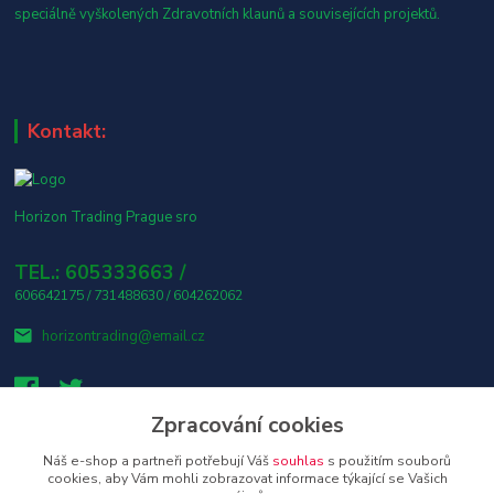
speciálně vyškolených Zdravotních klaunů a souvisejících projektů.
Kontakt:
Horizon Trading Prague sro
TEL.: 605333663 /
606642175 / 731488630 / 604262062
horizontrading@email.cz
Zpracování cookies
Náš e-shop a partneři potřebují Váš
souhlas
s použitím souborů
👤 Osobní odběr s platbou v hotovosti ZDARMA! 🎶
cookies, aby Vám mohli zobrazovat informace týkající se Vašich