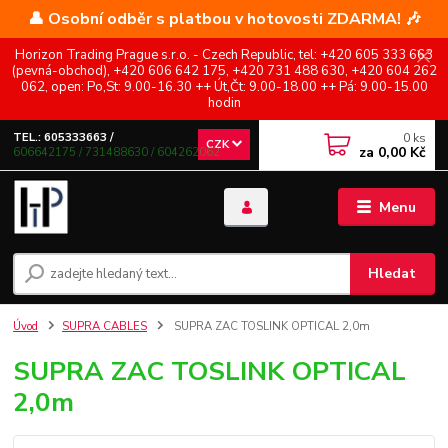
👤 Osobní odběr s platbou v hotovosti ZDARMA! 🎶
Horizon Trading Prague s.r.o. - Czech Republic, tel: +420 605 333 663
(pevná-obchod), +420 606 642 175, +420 731 488 630, +420 604 262
062, open: Po,St: 9.00-16.30 ++ Út,Čt: 9.00-18.00 ++ Pá: 9.00-15.00
hodin
0
ks
TEL.: 605333663 /
CZK
za
0,00 Kč
606642175 / 731488630 / 604262062
Menu
Hledat
Úvod
SUPRA CABLES
SUPRA ZAC TOSLINK OPTICAL 2,0m
SUPRA ZAC TOSLINK OPTICAL
2,0m