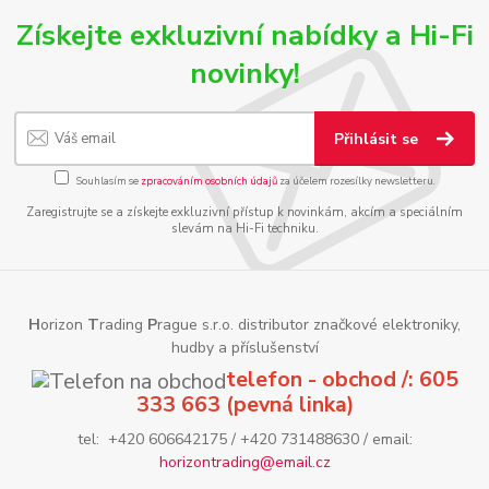
Získejte exkluzivní nabídky a Hi-Fi
novinky!
Přihlásit se
Souhlasím se
zpracováním osobních údajů
za účelem rozesílky newsletteru.
Zaregistrujte se a získejte exkluzivní přístup k novinkám, akcím a speciálním
slevám na Hi-Fi techniku.
H
orizon
T
rading
P
rague s.r.o. distributor značkové elektroniky,
hudby a příslušenství
telefon - obchod /: 605
333 663 (pevná linka)
tel: +420 606642175 / +420 731488630 / email:
horizontrading@email.cz