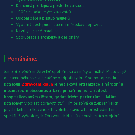
Kamenná prodejna a poslechová studia
1000ce spokojených zákazníků
Osobní péče a přístup majitelů
Výborná dostupnost autem i městskou dopravou
Návrhy a četné instalace
Spolupráce s architekty a designéry
Pomáháme:
Jsme přesvědčení, že velké společnosti by měly pomáhat. Proto se již
od samotného vzniku snažíme podpořit ty, kteří pomoc opravdu
potřebují.
Zdravotní klaun
je
nezisková organizace s národní a
mezinárodní působností
, která
přináší humor a radost
hospitalizovaným dětem, geriatrickým pacientům
a dalším
potřebným v oblasti zdravotnictví. Tím přispívá ke zlepšení jejich
psychického i celkového zdravotního stavu, a to prostřednictvím
speciálně vyškolených Zdravotních klaunů a souvisejících projektů.