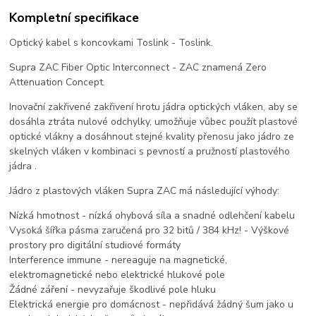
Kompletní specifikace
Optický kabel s koncovkami Toslink - Toslink.
Supra ZAC Fiber Optic Interconnect - ZAC znamená Zero
Attenuation Concept.
Inovační zakřivené zakřivení hrotu jádra optických vláken, aby se
dosáhla ztráta nulové odchylky, umožňuje vůbec použít plastové
optické vlákny a dosáhnout stejné kvality přenosu jako jádro ze
skelných vláken v kombinaci s pevností a pružností plastového
jádra .
Jádro z plastových vláken Supra ZAC má následující výhody:
Nízká hmotnost - nízká ohybová síla a snadné odlehčení kabelu
Vysoká šířka pásma zaručená pro 32 bitů / 384 kHz! - Výškové
prostory pro digitální studiové formáty
Interference immune - nereaguje na magnetické,
elektromagnetické nebo elektrické hlukové pole
Žádné záření - nevyzařuje škodlivé pole hluku
Elektrická energie pro domácnost - nepřidává žádný šum jako u