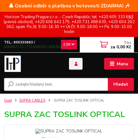
👤 Osobní odběr s platbou v hotovosti ZDARMA! 🎶
Horizon Trading Prague s.r.o. - Czech Republic, tel: +420 605 333 663
(pevná-obchod), +420 606 642 175, +420 731 488 630, +420 604 262
062, open: Po,St: 9.00-16.30 ++ Út,Čt: 9.00-18.00 ++ Pá: 9.00-15.00
hodin
0
ks
TEL.: 605333663 /
CZK
za
0,00 Kč
606642175 / 731488630 / 604262062
Menu
Hledat
Úvod
SUPRA CABLES
SUPRA ZAC TOSLINK OPTICAL
SUPRA ZAC TOSLINK OPTICAL