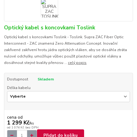
Optický kabel s koncovkami Toslink
Optický kabel s koncovkami Toslink - Toslink. Supra ZAC Fiber Optic
Interconnect - ZAC znamená Zero Attenuation Concept. Inovační
zakřivené zakřivení hrotu jádra optických vláken, aby se dosáhla ztráta
nulové odchylky, umožňuje vůbec použít plastové optické vlákny a
dosáhnout stejné kvality přenosu ...
celý popis
Dostupnost
Skladem
Délka kabelu
cena od
1 299 Kč
/
ks
od
1 074 Kč
bez DPH
Přidat do košíku