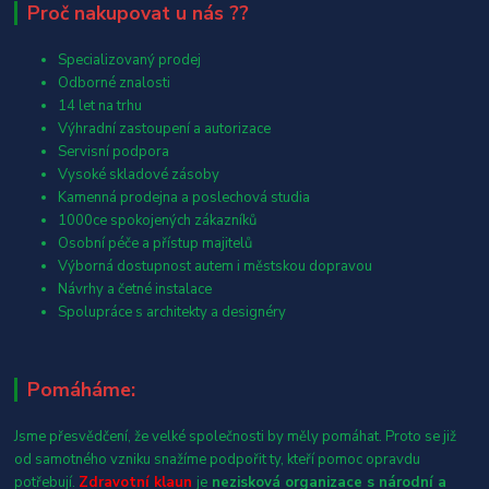
Proč nakupovat u nás ??
Specializovaný prodej
Odborné znalosti
14 let na trhu
Výhradní zastoupení a autorizace
Servisní podpora
Vysoké skladové zásoby
Kamenná prodejna a poslechová studia
1000ce spokojených zákazníků
Osobní péče a přístup majitelů
Výborná dostupnost autem i městskou dopravou
Návrhy a četné instalace
Spolupráce s architekty a designéry
Pomáháme:
Jsme přesvědčení, že velké společnosti by měly pomáhat. Proto se již
od samotného vzniku snažíme podpořit ty, kteří pomoc opravdu
potřebují.
Zdravotní klaun
je
nezisková organizace s národní a