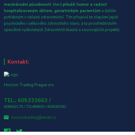
mezinárodní působností
, která
přináší humor a radost
hospitalizovaným dětem, geriatrickým pacientům
a dalším
potřebným v oblasti zdravotnictví. Tím přispívá ke zlepšení jejich
psychického i celkového zdravotního stavu, a to prostřednictvím
speciálně vyškolených Zdravotních klaunů a souvisejících projektů.
Kontakt:
Horizon Trading Prague sro
TEL.: 605333663 /
606642175 / 731488630 / 604262062
horizontrading@email.cz