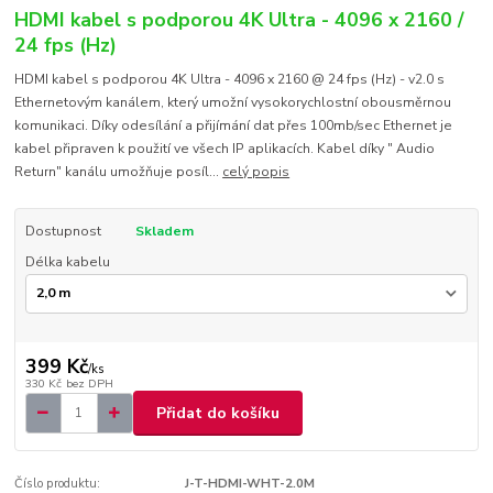
HDMI kabel s podporou 4K Ultra - 4096 x 2160 /
24 fps (Hz)
HDMI kabel s podporou 4K Ultra - 4096 x 2160 @ 24 fps (Hz) - v2.0 s
Ethernetovým kanálem, který umožní vysokorychlostní obousměrnou
komunikaci. Díky odesílání a přijímání dat přes 100mb/sec Ethernet je
kabel připraven k použití ve všech IP aplikacích. Kabel díky " Audio
Return" kanálu umožňuje posíl...
celý popis
Dostupnost
Skladem
Délka kabelu
399 Kč
/
ks
330 Kč
bez DPH
Přidat do košíku
Číslo produktu:
J-T-HDMI-WHT-2.0M