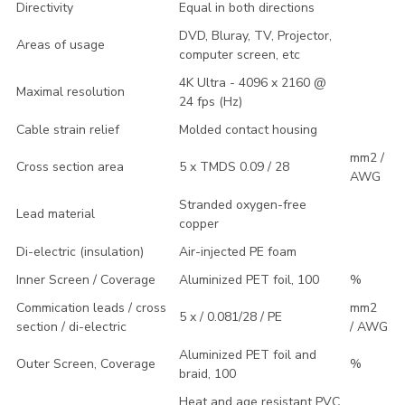
Directivity
Equal in both directions
DVD, Bluray, TV, Projector,
Areas of usage
computer screen, etc
4K Ultra - 4096 x 2160 @
Maximal resolution
24 fps (Hz)
Cable strain relief
Molded contact housing
mm2 /
Cross section area
5 x TMDS 0.09 / 28
AWG
Stranded oxygen-free
Lead material
copper
Di-electric (insulation)
Air-injected PE foam
Inner Screen / Coverage
Aluminized PET foil, 100
%
Commication leads / cross
mm2
5 x / 0.081/28 / PE
section / di-electric
/ AWG
Aluminized PET foil and
Outer Screen, Coverage
%
braid, 100
Heat and age resistant PVC