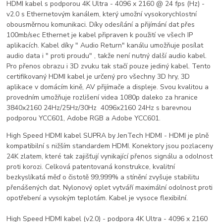
HDMI kabel s podporou 4K Ultra - 4096 x 2160 @ 24 fps (Hz) -
v2.0 s Ethernetovým kanálem, který umožní vysokorychlostní
obousměrnou komunikaci. Díky odesílání a přijímání dat přes
100mb/sec Ethernet je kabel připraven k použití ve všech IP
aplikacích. Kabel díky " Audio Return" kanálu umožňuje posílat
audio data i " proti proudu" , takže není nutný další audio kabel.
Pro přenos obrazu i 3D zvuku tak stačí pouze jediný kabel. Tento
certifikovaný HDMI kabel je určený pro všechny 3D hry, 3D
aplikace v domácím kině, AV přijímače a displeje. Svou kvalitou a
provedním umožňuje rozlišení videa 1080p daleko za hranice
3840x2160 24Hz/25Hz/30Hz 4096x2160 24Hz s barevnou
podporou YCC601, Adobe RGB a Adobe YCC601.
High Speed HDMI kabel SUPRA by JenTech HDMI - HDMI je plně
kompatibilní s nižším standardem HDMI. Konektory jsou pozlaceny
24K zlatem, které tak zajišťují vynikající přenos signálu a odolnost
proti korozi. Celková patentovaná konstrukce, kvalitní
bezkyslíkatá měď o čistotě 99,999% a stínění zvyšuje stabilitu
přenášených dat. Nylonový oplet vytváří maximální odolnost proti
opotřebení a vysokým teplotám. Kabel je vysoce flexibilní.
High Speed HDMI kabel (v2.0) - podpora 4K Ultra - 4096 x 2160