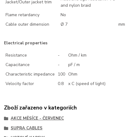
Jacket/Outer jacket trim
and nylon braid
Flame retardancy
No
Cable outer dimension
Ø 7
mm
Electrical properties
Resistance
-
Ohm / km
Capacitance
-
pF / m
Characteristic impedance
100
Ohm
Velocity factor
0.8
x C (speed of light)
Zboží zařazeno v kategoriích
AKCE MĚSÍCE - ČERVENEC
SUPRA CABLES