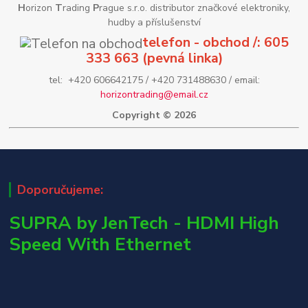
H
orizon
T
rading
P
rague s.r.o. distributor značkové elektroniky,
hudby a příslušenství
telefon - obchod /: 605
333 663 (pevná linka)
tel: +420 606642175 / +420 731488630 / email:
horizontrading@email.cz
Copyright © 2026
Doporučujeme:
SUPRA by JenTech - HDMI High
Speed With Ethernet