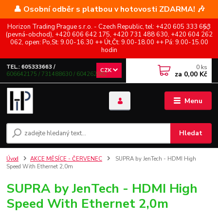
👤 Osobní odběr s platbou v hotovosti ZDARMA! 🎶
Horizon Trading Prague s.r.o. - Czech Republic, tel: +420 605 333 663
(pevná-obchod), +420 606 642 175, +420 731 488 630, +420 604 262
062, open: Po,St: 9.00-16.30 ++ Út,Čt: 9.00-18.00 ++ Pá: 9.00-15.00
hodin
0
ks
TEL.: 605333663 /
CZK
za
0,00 Kč
606642175 / 731488630 / 604262062
Menu
Hledat
Úvod
AKCE MĚSÍCE - ČERVENEC
SUPRA by JenTech - HDMI High
Speed With Ethernet 2,0m
SUPRA by JenTech - HDMI High
Speed With Ethernet 2,0m