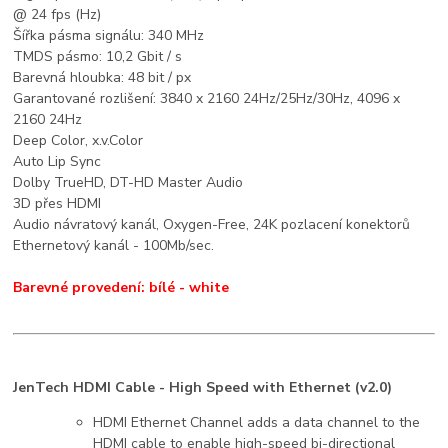
@ 24 fps (Hz)
Šířka pásma signálu: 340 MHz
TMDS pásmo: 10,2 Gbit / s
Barevná hloubka: 48 bit / px
Garantované rozlišení: 3840 x 2160 24Hz/25Hz/30Hz, 4096 x
2160 24Hz
Deep Color, x.v.Color
Auto Lip Sync
Dolby TrueHD, DT-HD Master Audio
3D přes HDMI
Audio návratový kanál, Oxygen-Free, 24K pozlacení konektorů
Ethernetový kanál - 100Mb/sec.
Barevné provedení: bílé - white
JenTech HDMI Cable - High Speed with Ethernet (v2.0)
HDMI Ethernet Channel adds a data channel to the
HDMI cable to enable high-speed bi-directional