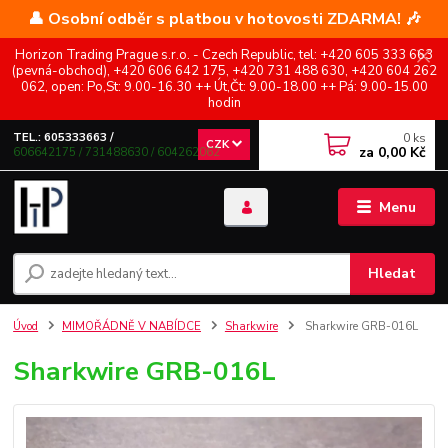
👤 Osobní odběr s platbou v hotovosti ZDARMA! 🎶
Horizon Trading Prague s.r.o. - Czech Republic, tel: +420 605 333 663
(pevná-obchod), +420 606 642 175, +420 731 488 630, +420 604 262
062, open: Po,St: 9.00-16.30 ++ Út,Čt: 9.00-18.00 ++ Pá: 9.00-15.00
hodin
0
ks
TEL.: 605333663 /
CZK
za
0,00 Kč
606642175 / 731488630 / 604262062
Menu
Hledat
Úvod
MIMOŘÁDNĚ V NABÍDCE
Sharkwire
Sharkwire GRB-016L
Sharkwire GRB-016L