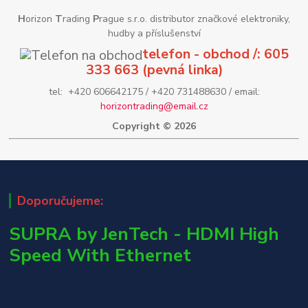
H
orizon
T
rading
P
rague s.r.o. distributor značkové elektroniky,
hudby a příslušenství
telefon - obchod /: 605
333 663 (pevná linka)
tel: +420 606642175 / +420 731488630 / email:
horizontrading@email.cz
Copyright © 2026
Doporučujeme:
SUPRA by JenTech - HDMI High
Speed With Ethernet