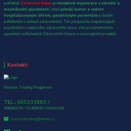
potřebují.
Zdravotní klaun
je
nezisková organizace s národní a
mezinárodní působností
, která
přináší humor a radost
hospitalizovaným dětem, geriatrickým pacientům
a dalším
potřebným v oblasti zdravotnictví. Tím přispívá ke zlepšení jejich
psychického i celkového zdravotního stavu, a to prostřednictvím
speciálně vyškolených Zdravotních klaunů a souvisejících projektů.
Kontakt:
Horizon Trading Prague sro
TEL.: 605333663 /
606642175 / 731488630 / 604262062
horizontrading@email.cz