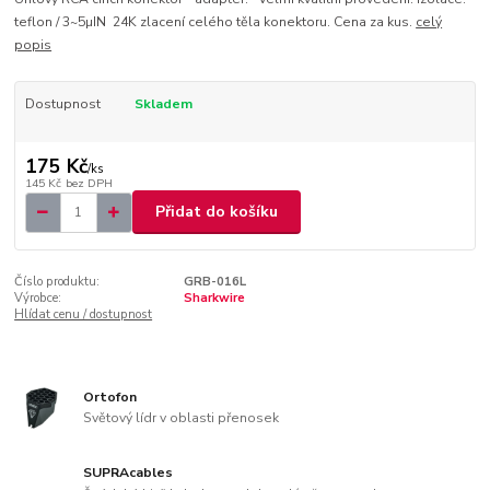
teflon / 3~5µIN 24K zlacení celého těla konektoru. Cena za kus.
celý
popis
Dostupnost
Skladem
175 Kč
/
ks
145 Kč
bez DPH
Přidat do košíku
Číslo produktu:
GRB-016L
Výrobce:
Sharkwire
Hlídat cenu / dostupnost
Ortofon
Světový lídr v oblasti přenosek
SUPRAcables