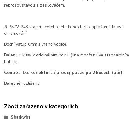
reprosoustavou a zesilovačem.
3~5µIN
24K zlacení celého těla konektoru / opláštění: tmavé
chromování.
Boční vstup 8mm silného vodiče.
Balení: 4 kusy v originálním boxu. (Jiná množství ve standardním
balení).
Cena za 1ks konektoru / prodej pouze po 2 kusech (pár)
Barevné rozlišení.
Zboží zařazeno v kategoriích
Sharkwire