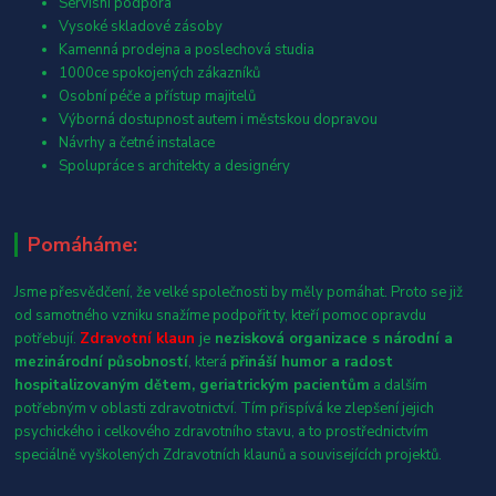
Servisní podpora
Vysoké skladové zásoby
Kamenná prodejna a poslechová studia
1000ce spokojených zákazníků
Osobní péče a přístup majitelů
Výborná dostupnost autem i městskou dopravou
Návrhy a četné instalace
Spolupráce s architekty a designéry
Pomáháme:
Jsme přesvědčení, že velké společnosti by měly pomáhat. Proto se již
od samotného vzniku snažíme podpořit ty, kteří pomoc opravdu
potřebují.
Zdravotní klaun
je
nezisková organizace s národní a
mezinárodní působností
, která
přináší humor a radost
hospitalizovaným dětem, geriatrickým pacientům
a dalším
potřebným v oblasti zdravotnictví. Tím přispívá ke zlepšení jejich
psychického i celkového zdravotního stavu, a to prostřednictvím
speciálně vyškolených Zdravotních klaunů a souvisejících projektů.