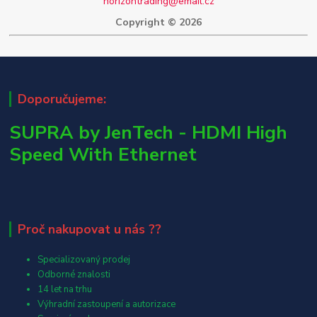
horizontrading@email.cz
Copyright © 2026
Doporučujeme:
SUPRA by JenTech - HDMI High
Speed With Ethernet
Proč nakupovat u nás ??
Specializovaný prodej
Odborné znalosti
14 let na trhu
Výhradní zastoupení a autorizace