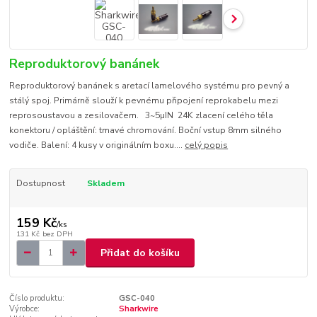
Reproduktorový banánek
Reproduktorový banánek s aretací lamelového systému pro pevný a
stálý spoj. Primárně slouží k pevnému připojení reprokabelu mezi
reprosoustavou a zesilovačem. 3~5µIN 24K zlacení celého těla
konektoru / opláštění: tmavé chromování. Boční vstup 8mm silného
vodiče. Balení: 4 kusy v originálním boxu....
celý popis
Dostupnost
Skladem
159 Kč
/
ks
131 Kč
bez DPH
Přidat do košíku
Číslo produktu:
GSC-040
Výrobce:
Sharkwire