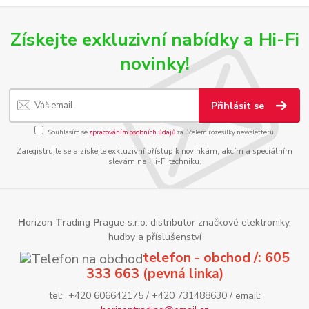
Získejte exkluzivní nabídky a Hi-Fi
novinky!
Přihlásit se
Souhlasím se
zpracováním osobních údajů
za účelem rozesílky newsletteru.
Zaregistrujte se a získejte exkluzivní přístup k novinkám, akcím a speciálním
slevám na Hi-Fi techniku.
H
orizon
T
rading
P
rague s.r.o. distributor značkové elektroniky,
hudby a příslušenství
telefon - obchod /: 605
333 663 (pevná linka)
tel: +420 606642175 / +420 731488630 / email: