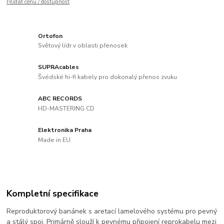
Hlídat cenu / dostupnost
Ortofon
Světový lídr v oblasti přenosek
SUPRAcables
Švédské hi-fi kabely pro dokonalý přenos zvuku
ABC RECORDS
HD-MASTERING CD
Elektronika Praha
Made in EU
Kompletní specifikace
Reproduktorový banánek s aretací lamelového systému pro pevný
a stálý spoj. Primárně slouží k pevnému připojení reprokabelu mezi