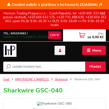
👤 Osobní odběr s platbou v hotovosti ZDARMA! 🎶
Horizon Trading Prague s.r.o. - Czech Republic, tel: +420 605 333 663
(pevná-obchod), +420 606 642 175, +420 731 488 630, +420 604 262
062, open: Po,St: 9.00-16.30 ++ Út,Čt: 9.00-18.00 ++ Pá: 9.00-15.00
hodin
0
ks
TEL.: 605333663 /
CZK
za
0,00 Kč
606642175 / 731488630 / 604262062
Menu
Hledat
Úvod
MIMOŘÁDNĚ V NABÍDCE
Sharkwire
Sharkwire GSC-040
Sharkwire GSC-040