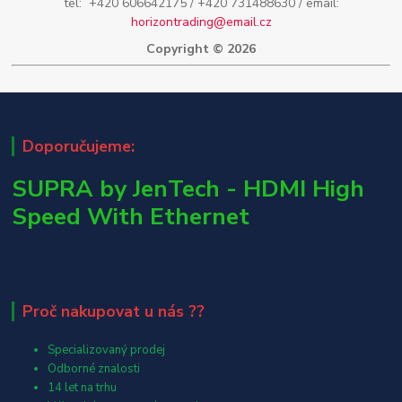
tel: +420 606642175 / +420 731488630 / email:
horizontrading@email.cz
Copyright © 2026
Doporučujeme:
SUPRA by JenTech - HDMI High
Speed With Ethernet
Proč nakupovat u nás ??
Specializovaný prodej
Odborné znalosti
14 let na trhu