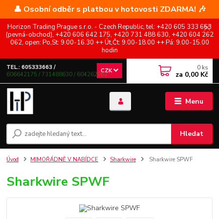
👤 Osobní odběr s platbou v hotovosti ZDARMA! 🎶
Horizon Trading Prague s.r.o. - Czech Republic, tel: +420 605 333 663
(pevná-obchod), +420 606 642 175, +420 731 488 630, +420 604 262
062, open: Po,St: 9.00-16.30 ++ Út,Čt: 9.00-18.00 ++ Pá: 9.00-15.00
hodin
0
ks
TEL.: 605333663 /
CZK
za
0,00 Kč
606642175 / 731488630 / 604262062
Menu
Hledat
Úvod
MIMOŘÁDNĚ V NABÍDCE
Sharkwire
Sharkwire SPWF
Sharkwire SPWF