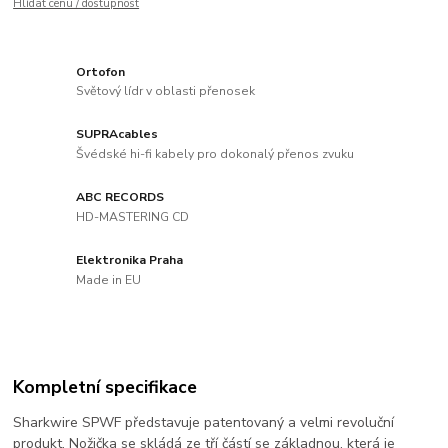
Hlídat cenu / dostupnost
Ortofon
Světový lídr v oblasti přenosek
SUPRAcables
Švédské hi-fi kabely pro dokonalý přenos zvuku
ABC RECORDS
HD-MASTERING CD
Elektronika Praha
Made in EU
Kompletní specifikace
Sharkwire SPWF představuje patentovaný a velmi revoluční
produkt. Nožička se skládá ze tří částí se základnou, která je