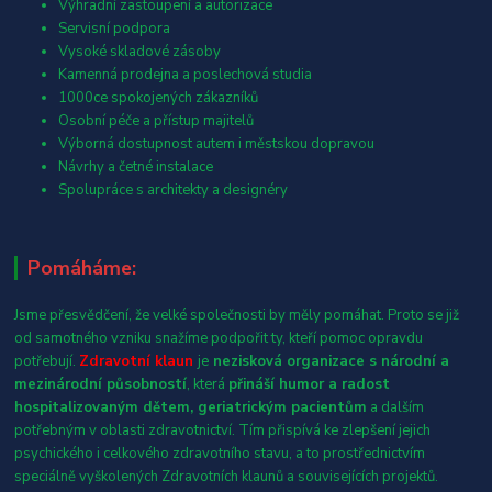
Výhradní zastoupení a autorizace
Servisní podpora
Vysoké skladové zásoby
Kamenná prodejna a poslechová studia
1000ce spokojených zákazníků
Osobní péče a přístup majitelů
Výborná dostupnost autem i městskou dopravou
Návrhy a četné instalace
Spolupráce s architekty a designéry
Pomáháme:
Jsme přesvědčení, že velké společnosti by měly pomáhat. Proto se již
od samotného vzniku snažíme podpořit ty, kteří pomoc opravdu
potřebují.
Zdravotní klaun
je
nezisková organizace s národní a
mezinárodní působností
, která
přináší humor a radost
hospitalizovaným dětem, geriatrickým pacientům
a dalším
potřebným v oblasti zdravotnictví. Tím přispívá ke zlepšení jejich
psychického i celkového zdravotního stavu, a to prostřednictvím
speciálně vyškolených Zdravotních klaunů a souvisejících projektů.