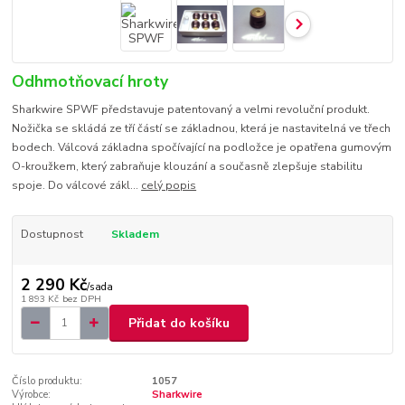
Odhmotňovací hroty
Sharkwire SPWF představuje patentovaný a velmi revoluční produkt.
Nožička se skládá ze tří částí se základnou, která je nastavitelná ve třech
bodech. Válcová základna spočívající na podložce je opatřena gumovým
O-kroužkem, který zabraňuje klouzání a současně zlepšuje stabilitu
spoje. Do válcové zákl...
celý popis
Dostupnost
Skladem
2 290 Kč
/
sada
1 893 Kč
bez DPH
Přidat do košíku
Číslo produktu:
1057
Výrobce:
Sharkwire