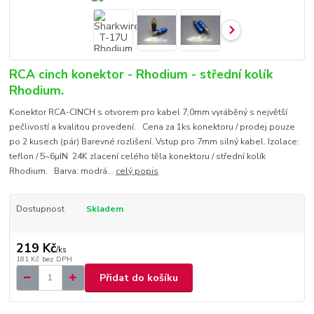
RCA cinch konektor - Rhodium - střední kolík
Rhodium.
Konektor RCA-CINCH s otvorem pro kabel 7,0mm vyráběný s největší
pečlivostí a kvalitou provedení. Cena za 1ks konektoru / prodej pouze
po 2 kusech (pár) Barevné rozlišení. Vstup pro 7mm silný kabel. Izolace:
teflon / 5~6µIN 24K zlacení celého těla konektoru / střední kolík
Rhodium. Barva: modrá...
celý popis
Dostupnost
Skladem
219 Kč
/
ks
181 Kč
bez DPH
Přidat do košíku