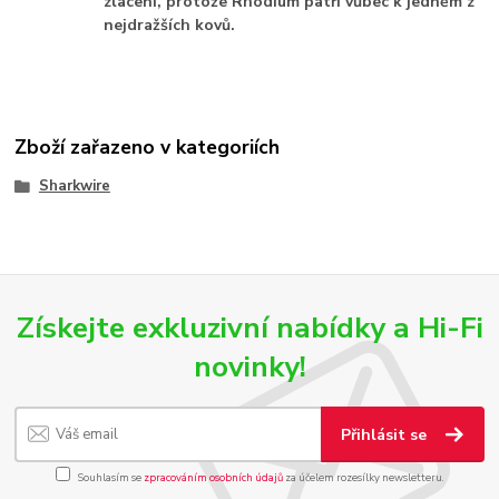
zlacení, protože Rhodium patři vůbec k jedněm z
nejdražších kovů.
Zboží zařazeno v kategoriích
Sharkwire
Získejte exkluzivní nabídky a Hi-Fi
novinky!
Přihlásit se
Souhlasím se
zpracováním osobních údajů
za účelem rozesílky newsletteru.