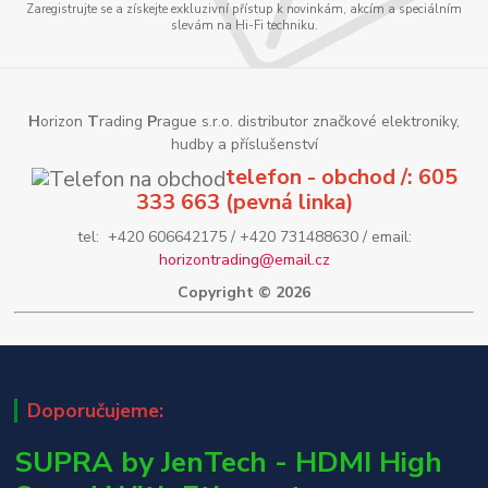
Zaregistrujte se a získejte exkluzivní přístup k novinkám, akcím a speciálním
slevám na Hi-Fi techniku.
H
orizon
T
rading
P
rague s.r.o. distributor značkové elektroniky,
hudby a příslušenství
telefon - obchod /: 605
333 663 (pevná linka)
tel: +420 606642175 / +420 731488630 / email:
horizontrading@email.cz
Copyright © 2026
Doporučujeme:
SUPRA by JenTech - HDMI High