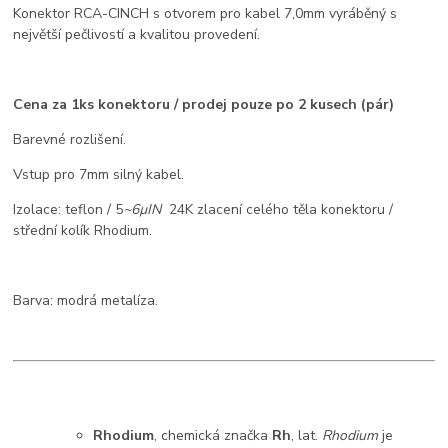
Konektor RCA-CINCH s otvorem pro kabel 7,0mm vyráběný s
největší pečlivostí a kvalitou provedení.
Cena za 1ks konektoru / prodej pouze po 2 kusech (pár)
Barevné rozlišení.
Vstup pro 7mm silný kabel.
Izolace: teflon / 5
~6µIN
24K zlacení celého těla konektoru /
střední kolík Rhodium.
Barva: modrá metalíza.
Rhodium
, chemická značka
Rh
, lat.
Rhodium
je