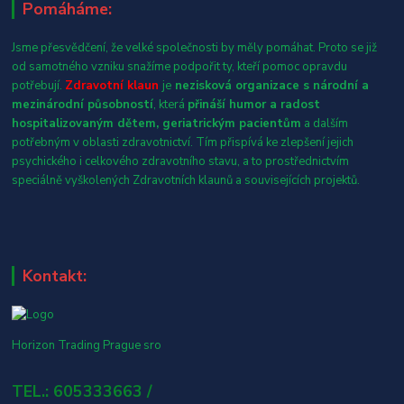
Pomáháme:
Jsme přesvědčení, že velké společnosti by měly pomáhat. Proto se již
od samotného vzniku snažíme podpořit ty, kteří pomoc opravdu
potřebují.
Zdravotní klaun
je
nezisková organizace s národní a
mezinárodní působností
, která
přináší humor a radost
hospitalizovaným dětem, geriatrickým pacientům
a dalším
potřebným v oblasti zdravotnictví. Tím přispívá ke zlepšení jejich
psychického i celkového zdravotního stavu, a to prostřednictvím
speciálně vyškolených Zdravotních klaunů a souvisejících projektů.
Kontakt:
Horizon Trading Prague sro
TEL.: 605333663 /