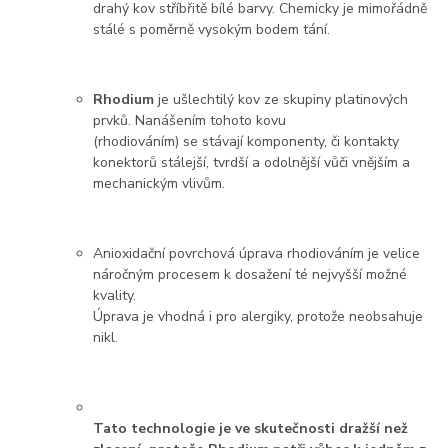
drahý kov stříbřitě bílé barvy. Chemicky je mimořádně
stálé s poměrně vysokým bodem tání.
Rhodium
je ušlechtilý kov ze skupiny platinových
prvků. Nanášením tohoto kovu
(rhodiováním) se stávají komponenty, či kontakty
konektorů stálejší, tvrdší a odolnější vůči vnějším a
mechanickým vlivům.
Anioxidační povrchová úprava rhodiováním je velice
náročným procesem k dosažení té nejvyšší možné
kvality.
Úprava je vhodná i pro alergiky, protože neobsahuje
nikl.
Tato technologie je ve skutečnosti dražší než