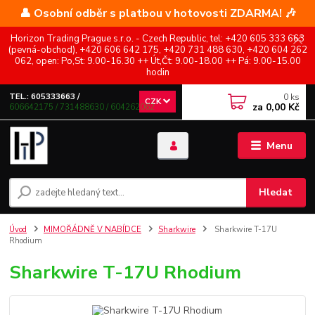
👤 Osobní odběr s platbou v hotovosti ZDARMA! 🎶
Horizon Trading Prague s.r.o. - Czech Republic, tel: +420 605 333 663
(pevná-obchod), +420 606 642 175, +420 731 488 630, +420 604 262
062, open: Po,St: 9.00-16.30 ++ Út,Čt: 9.00-18.00 ++ Pá: 9.00-15.00
hodin
0
ks
TEL.: 605333663 /
CZK
za
0,00 Kč
606642175 / 731488630 / 604262062
Menu
Hledat
Úvod
MIMOŘÁDNĚ V NABÍDCE
Sharkwire
Sharkwire T-17U
Rhodium
Sharkwire T-17U Rhodium