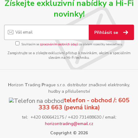
Získejte exkluzivní nabídky a Hi-Fi
novinky!
Přihlásit se
Souhlasím se
zpracováním osobních údajů
za účelem rozesílky newsletteru.
Zaregistrujte se a získejte exkluzivní přístup k novinkám, akcím a speciálním
slevám na Hi-Fi techniku.
H
orizon
T
rading
P
rague s.r.o. distributor značkové elektroniky,
hudby a příslušenství
telefon - obchod /: 605
333 663 (pevná linka)
tel: +420 606642175 / +420 731488630 / email:
horizontrading@email.cz
Copyright © 2026