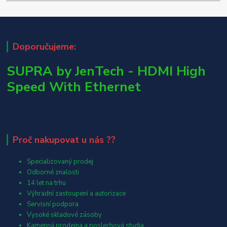
Doporučujeme:
SUPRA by JenTech - HDMI High
Speed With Ethernet
Proč nakupovat u nás ??
Specializovaný prodej
Odborné znalosti
14 let na trhu
Výhradní zastoupení a autorizace
Servisní podpora
Vysoké skladové zásoby
Kamenná prodejna a poslechová studia