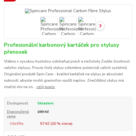
Profesionální karbonový kartáček pro stylusy
přenosek
Vlákna s vysokou hustotou odstraňují prach a nečistoty Zvyšte životnost
vašeho stylusu. Pouze čistý stylus odemkne potenciál vašich systémů.
Originální produkt Spin Care - kvalitní kartáček na stylus je absolutní
nutností, abyste mohli gramofon využít naplno. Znečištěný stylus má
značný vliv na sn...
celý popis
Dostupnost
Skladem
Doporučená
289 Kč
cena
Ušetříte
57 Kč (
20
% sleva)