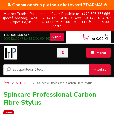
👤 Osobní odběr s platbou v hotovosti ZDARMA! 🎶
Horizon Trading Prague s.r.o. - Czech Republic, tel: +420 605 333 663
(pevná-obchod), +420 606 642 175, +420 731 488 630, +420 604 262
062, open: Po,St: 9.00-16.30 ++ Út,Čt: 9.00-18.00 ++ Pá: 9.00-15.00
hodin
0
ks
TEL.: 605333663 /
CZK
za
0,00 Kč
606642175 / 731488630 / 604262062
Menu
Hledat
Úvod
SPINCARE
Spincare Professional Carbon Fibre Stylus
Spincare Professional Carbon
Fibre Stylus
Akce