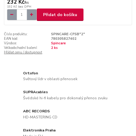
232 Kč
/
ks
192 Kč
bez DPH
Přidat do košíku
Číslo produktu:
SPINCARE-CFSB*2*
EAN kód:
780305827402
Výrobce:
Spincare
Velkoobchodní balení:
2 ks
Hlídat cenu / dostupnost
Ortofon
Světový lídr v oblasti přenosek
SUPRAcables
Švédské hi-fi kabely pro dokonalý přenos zvuku
ABC RECORDS
HD-MASTERING CD
Elektronika Praha