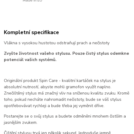
Made in EU
Kompletní specifikace
Vlákna s vysokou hustotou odstraňují prach a nečistoty
Zvyšte životnost vašeho stylusu. Pouze čistý stylus odemkne
potenciál vašich systémů.
Originální produkt Spin Care - kvalitní kartáček na stylus je
absolutní nutností, abyste mohli gramofon využít naplno.
Znečištěný stylus má značný vliv na sníženou kvalitu zvuku. Kromě
toho, pokud necháte nahromadit nečistoty, bude se váš stylus
opotřebovávat rychleji a bude třeba jej vyměnit dříve.
Postarejte se o svůj stylus a budete odměněni mnohem čistším a
jasnějším zvukem.
Čištění stylusu trvá jen několik sekund. Jednoduše jemně