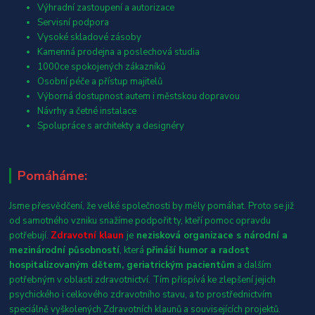
Výhradní zastoupení a autorizace
Servisní podpora
Vysoké skladové zásoby
Kamenná prodejna a poslechová studia
1000ce spokojených zákazníků
Osobní péče a přístup majitelů
Výborná dostupnost autem i městskou dopravou
Návrhy a četné instalace
Spolupráce s architekty a designéry
Pomáháme:
Jsme přesvědčení, že velké společnosti by měly pomáhat. Proto se již
od samotného vzniku snažíme podpořit ty, kteří pomoc opravdu
potřebují.
Zdravotní klaun
je
nezisková organizace s národní a
mezinárodní působností
, která
přináší humor a radost
hospitalizovaným dětem, geriatrickým pacientům
a dalším
potřebným v oblasti zdravotnictví. Tím přispívá ke zlepšení jejich
psychického i celkového zdravotního stavu, a to prostřednictvím
speciálně vyškolených Zdravotních klaunů a souvisejících projektů.