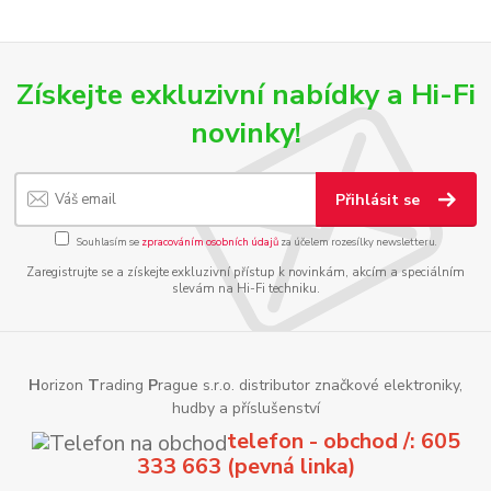
Získejte exkluzivní nabídky a Hi-Fi
novinky!
Přihlásit se
Souhlasím se
zpracováním osobních údajů
za účelem rozesílky newsletteru.
Zaregistrujte se a získejte exkluzivní přístup k novinkám, akcím a speciálním
slevám na Hi-Fi techniku.
H
orizon
T
rading
P
rague s.r.o. distributor značkové elektroniky,
hudby a příslušenství
telefon - obchod /: 605
333 663 (pevná linka)