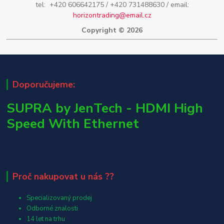
tel: +420 606642175 / +420 731488630 / email:
horizontrading@email.cz
Copyright © 2026
Doporučujeme:
SUPRA by JenTech - HDMI High
Speed With Ethernet
Proč nakupovat u nás ??
Specializovaný prodej
Odborné znalosti
14 let na trhu