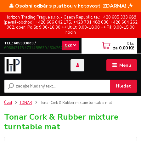
👤 Osobní odběr s platbou v hotovosti ZDARMA! 🎶
Horizon Trading Prague s.r.o. - Czech Republic, tel: +420 605 333 663
(pevná-obchod), +420 606 642 175, +420 731 488 630, +420 604 262
062, open: Po,St: 9.00-16.30 ++ Út,Čt: 9.00-18.00 ++ Pá: 9.00-15.00
hodin
0
ks
TEL.: 605333663 /
CZK
za
0,00 Kč
606642175 / 731488630 / 604262062
Menu
Hledat
Úvod
TONAR
Tonar Cork & Rubber mixture turntable mat
Tonar Cork & Rubber mixture
turntable mat