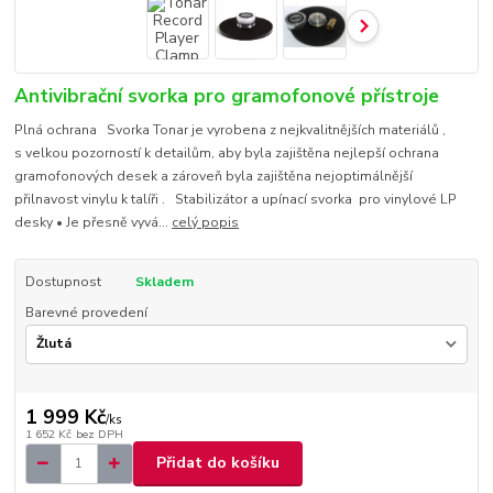
Antivibrační svorka pro gramofonové přístroje
Plná ochrana Svorka Tonar je vyrobena z nejkvalitnějších materiálů ,
s velkou pozorností k detailům, aby byla zajištěna nejlepší ochrana
gramofonových desek a zároveň byla zajištěna nejoptimálnější
přilnavost vinylu k talíři . Stabilizátor a upínací svorka pro vinylové LP
desky • Je přesně vyvá...
celý popis
Dostupnost
Skladem
Barevné provedení
1 999 Kč
/
ks
1 652 Kč
bez DPH
Přidat do košíku