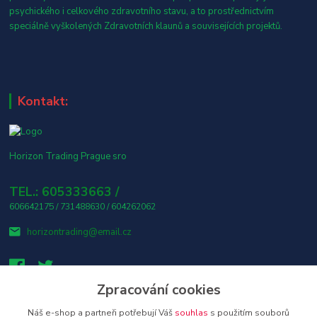
psychického i celkového zdravotního stavu, a to prostřednictvím
speciálně vyškolených Zdravotních klaunů a souvisejících projektů.
Kontakt:
Horizon Trading Prague sro
TEL.: 605333663 /
606642175 / 731488630 / 604262062
horizontrading@email.cz
Zpracování cookies
Náš e-shop a partneři potřebují Váš
souhlas
s použitím souborů