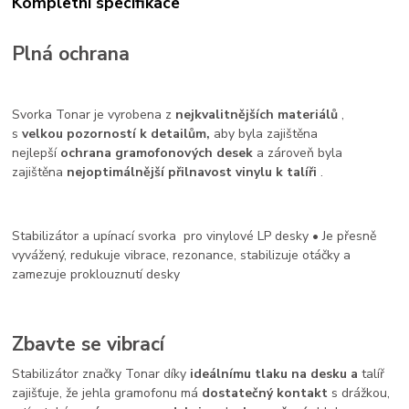
Kompletní specifikace
Plná ochrana
Svorka Tonar je vyrobena z
nejkvalitnějších materiálů
,
s
velkou pozorností k detailům,
aby byla zajištěna
nejlepší
ochrana gramofonových desek
a zároveň byla
zajištěna
nejoptimálnější přilnavost vinylu k talíři
.
Stabilizátor a upínací svorka pro vinylové LP desky • Je přesně
vyvážený, redukuje
vibrace, rezonance, stabilizuje otáčky a
zamezuje proklouznutí desky
Zbavte se vibrací
Stabilizátor značky Tonar díky
ideálnímu tlaku na desku a
talíř
zajišťuje, že jehla gramofonu má
dostatečný kontakt
s drážkou,