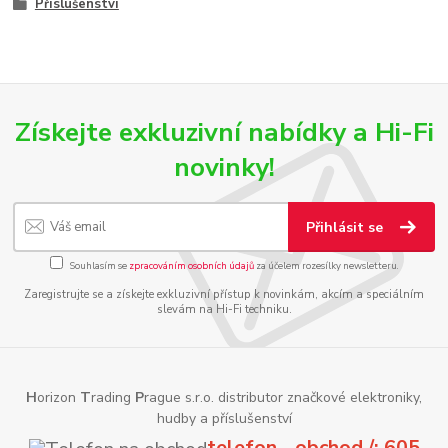
Příslušenství
Získejte exkluzivní nabídky a Hi-Fi
novinky!
Přihlásit se
Souhlasím se
zpracováním osobních údajů
za účelem rozesílky newsletteru.
Zaregistrujte se a získejte exkluzivní přístup k novinkám, akcím a speciálním
slevám na Hi-Fi techniku.
H
orizon
T
rading
P
rague s.r.o. distributor značkové elektroniky,
hudby a příslušenství
telefon - obchod /: 605