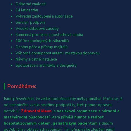
Odborné znalosti
14 let na trhu
Výhradní zastoupení a autorizace
Servisní podpora
Vysoké skladové zásoby
Kamenná prodejna a poslechová studia
1000ce spokojených zákazníků
Osobní péče a přístup majitelů
Výborná dostupnost autem i městskou dopravou
Návrhy a četné instalace
Spolupráce s architekty a designéry
Pomáháme:
Jsme přesvědčení, že velké společnosti by měly pomáhat. Proto se již
od samotného vzniku snažíme podpořit ty, kteří pomoc opravdu
potřebují.
Zdravotní klaun
je
nezisková organizace s národní a
mezinárodní působností
, která
přináší humor a radost
hospitalizovaným dětem, geriatrickým pacientům
a dalším
potřebným v oblasti zdravotnictví. Tím přispívá ke zlepšení jejich