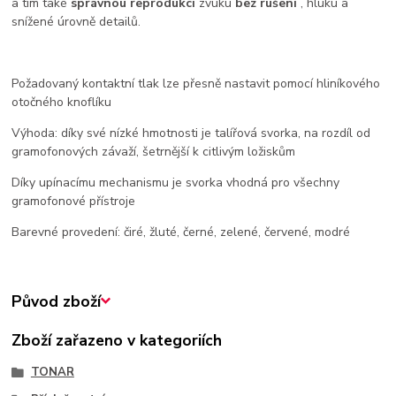
a tím také
správnou reprodukci
zvuku
bez rušení
, hluku a
snížené úrovně detailů.
Požadovaný kontaktní tlak lze přesně nastavit pomocí hliníkového
otočného knoflíku
Výhoda: díky své nízké hmotnosti je talířová svorka, na rozdíl od
gramofonových závaží, šetrnější k citlivým ložiskům
Díky upínacímu mechanismu je svorka vhodná pro všechny
gramofonové přístroje
Barevné provedení: čiré, žluté, černé, zelené, červené, modré
Původ zboží
Zboží zařazeno v kategoriích
TONAR