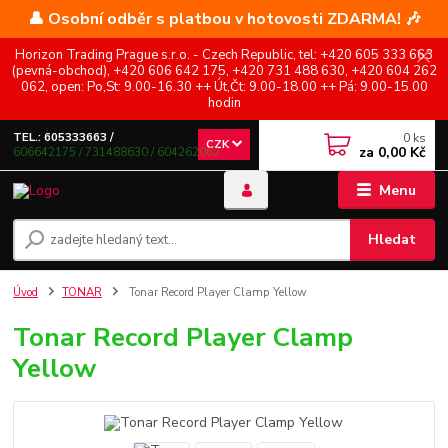
👤 Osobní odběr s platbou v hotovosti ZDARMA! 🎶
Horizon Trading Prague s.r.o. - Czech Republic, tel: +420 605 333 663
(pevná-obchod), +420 606 642 175, +420 731 488 630, +420 604 262
062, open: Po,St: 9.00-16.30 ++ Út,Čt: 9.00-18.00 ++ Pá: 9.00-15.00
hodin
0
ks
TEL.: 605333663 /
CZK
za
0,00 Kč
606642175 / 731488630 / 604262062
Menu
Hledat
Úvod
TONAR
Tonar Record Player Clamp Yellow
Tonar Record Player Clamp
Yellow