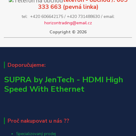
333 663 (pevná linka)
tel: +420 606642175 / +420 731488630 / email:
horizontrading@email.cz
Copyright © 2026
Doporučujeme:
SUPRA by JenTech - HDMI High
Speed With Ethernet
Proč nakupovat u nás ??
Specializovaný prodej