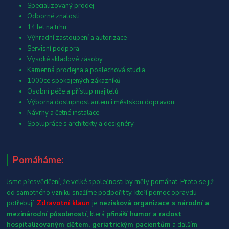
Specializovaný prodej
Odborné znalosti
14 let na trhu
Výhradní zastoupení a autorizace
Servisní podpora
Vysoké skladové zásoby
Kamenná prodejna a poslechová studia
1000ce spokojených zákazníků
Osobní péče a přístup majitelů
Výborná dostupnost autem i městskou dopravou
Návrhy a četné instalace
Spolupráce s architekty a designéry
Pomáháme:
Jsme přesvědčení, že velké společnosti by měly pomáhat. Proto se již
od samotného vzniku snažíme podpořit ty, kteří pomoc opravdu
potřebují.
Zdravotní klaun
je
nezisková organizace s národní a
mezinárodní působností
, která
přináší humor a radost
hospitalizovaným dětem, geriatrickým pacientům
a dalším