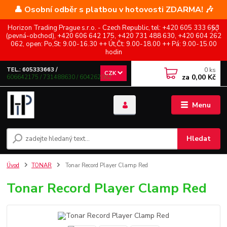
👤 Osobní odběr s platbou v hotovosti ZDARMA! 🎶
Horizon Trading Prague s.r.o. - Czech Republic, tel: +420 605 333 663
(pevná-obchod), +420 606 642 175, +420 731 488 630, +420 604 262
062, open: Po,St: 9.00-16.30 ++ Út,Čt: 9.00-18.00 ++ Pá: 9.00-15.00
hodin
0
ks
TEL.: 605333663 /
CZK
za
0,00 Kč
606642175 / 731488630 / 604262062
Menu
Hledat
Úvod
TONAR
Tonar Record Player Clamp Red
Tonar Record Player Clamp Red