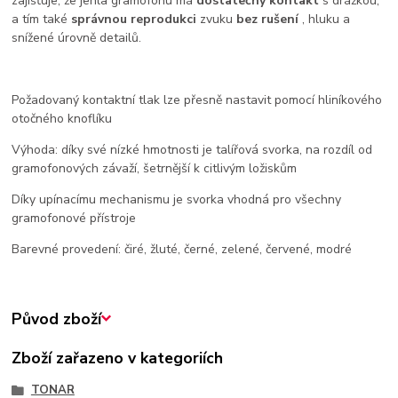
zajišťuje, že jehla gramofonu má
dostatečný kontakt
s drážkou,
a tím také
správnou reprodukci
zvuku
bez rušení
, hluku a
snížené úrovně detailů.
Požadovaný kontaktní tlak lze přesně nastavit pomocí hliníkového
otočného knoflíku
Výhoda: díky své nízké hmotnosti je talířová svorka, na rozdíl od
gramofonových závaží, šetrnější k citlivým ložiskům
Díky upínacímu mechanismu je svorka vhodná pro všechny
gramofonové přístroje
Barevné provedení: čiré, žluté, černé, zelené, červené, modré
Původ zboží
Zboží zařazeno v kategoriích
TONAR