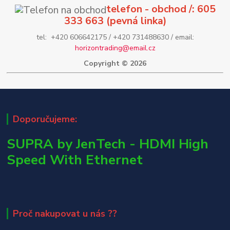
telefon - obchod /: 605
333 663 (pevná linka)
tel: +420 606642175 / +420 731488630 / email:
horizontrading@email.cz
Copyright © 2026
Doporučujeme:
SUPRA by JenTech - HDMI High
Speed With Ethernet
Proč nakupovat u nás ??