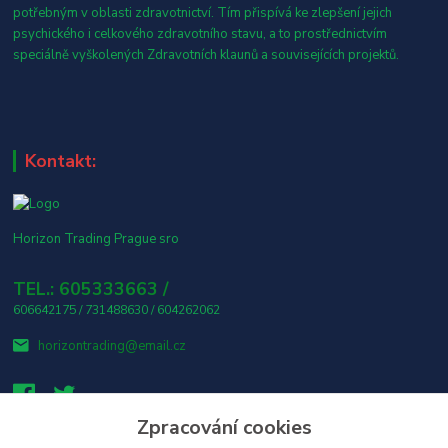
potřebným v oblasti zdravotnictví. Tím přispívá ke zlepšení jejich
psychického i celkového zdravotního stavu, a to prostřednictvím
speciálně vyškolených Zdravotních klaunů a souvisejících projektů.
Kontakt:
Horizon Trading Prague sro
TEL.: 605333663 /
606642175 / 731488630 / 604262062
horizontrading@email.cz
Zpracování cookies