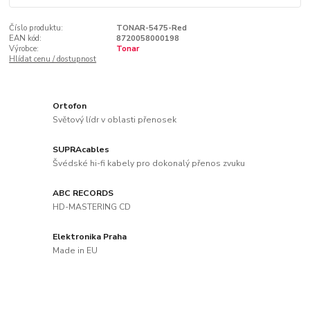
Číslo produktu:
TONAR-5475-Red
EAN kód:
8720058000198
Výrobce:
Tonar
Hlídat cenu / dostupnost
Ortofon
Světový lídr v oblasti přenosek
SUPRAcables
Švédské hi-fi kabely pro dokonalý přenos zvuku
ABC RECORDS
HD-MASTERING CD
Elektronika Praha
Made in EU