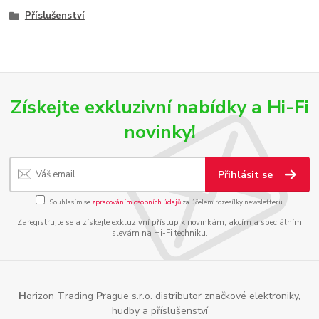
Příslušenství
Získejte exkluzivní nabídky a Hi-Fi
novinky!
Přihlásit se
Souhlasím se
zpracováním osobních údajů
za účelem rozesílky newsletteru.
Zaregistrujte se a získejte exkluzivní přístup k novinkám, akcím a speciálním
slevám na Hi-Fi techniku.
H
orizon
T
rading
P
rague s.r.o. distributor značkové elektroniky,
hudby a příslušenství