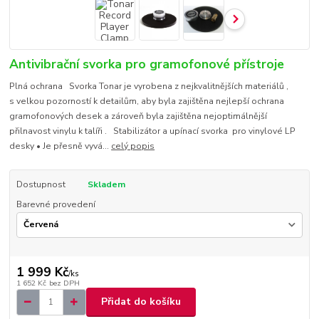
Antivibrační svorka pro gramofonové přístroje
Plná ochrana Svorka Tonar je vyrobena z nejkvalitnějších materiálů ,
s velkou pozorností k detailům, aby byla zajištěna nejlepší ochrana
gramofonových desek a zároveň byla zajištěna nejoptimálnější
přilnavost vinylu k talíři . Stabilizátor a upínací svorka pro vinylové LP
desky • Je přesně vyvá...
celý popis
Dostupnost
Skladem
Barevné provedení
1 999 Kč
/
ks
1 652 Kč
bez DPH
Přidat do košíku