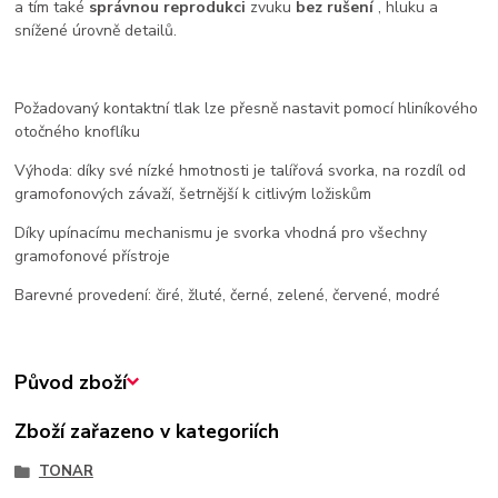
a tím také
správnou reprodukci
zvuku
bez rušení
, hluku a
snížené úrovně detailů.
Požadovaný kontaktní tlak lze přesně nastavit pomocí hliníkového
otočného knoflíku
Výhoda: díky své nízké hmotnosti je talířová svorka, na rozdíl od
gramofonových závaží, šetrnější k citlivým ložiskům
Díky upínacímu mechanismu je svorka vhodná pro všechny
gramofonové přístroje
Barevné provedení: čiré, žluté, černé, zelené, červené, modré
Původ zboží
Zboží zařazeno v kategoriích
TONAR