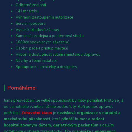
Odborné znalosti
14 let na trhu
Výhradní zastoupení a autorizace
Servisní podpora
Vysoké skladové zásoby
Kamenná prodejna a poslechová studia
1000ce spokojených zákazníků
Osobní péče a přístup majitelů
Výborná dostupnost autem i městskou dopravou
Návrhy a četné instalace
Spolupráce s architekty a designéry
Pomáháme:
Jsme přesvědčení, že velké společnosti by měly pomáhat. Proto se již
od samotného vzniku snažíme podpořit ty, kteří pomoc opravdu
potřebují.
Zdravotní klaun
je
nezisková organizace s národní a
mezinárodní působností
, která
přináší humor a radost
hospitalizovaným dětem, geriatrickým pacientům
a dalším
potřebným v oblasti zdravotnictví. Tím přispívá ke zlepšení jejich