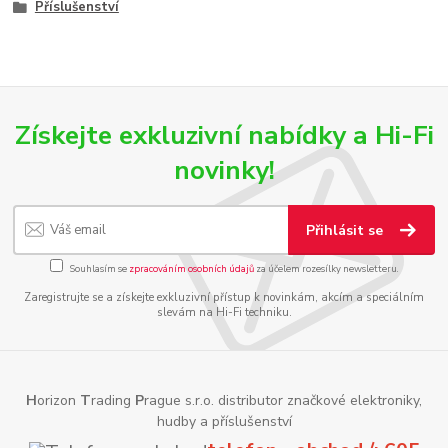
Příslušenství
Získejte exkluzivní nabídky a Hi-Fi
novinky!
Přihlásit se
Souhlasím se
zpracováním osobních údajů
za účelem rozesílky newsletteru.
Zaregistrujte se a získejte exkluzivní přístup k novinkám, akcím a speciálním
slevám na Hi-Fi techniku.
H
orizon
T
rading
P
rague s.r.o. distributor značkové elektroniky,
hudby a příslušenství