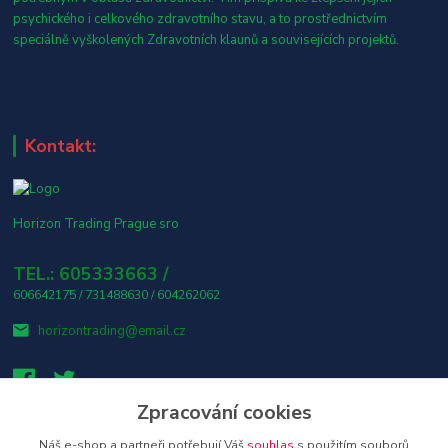
psychického i celkového zdravotního stavu, a to prostřednictvím
speciálně vyškolených Zdravotních klaunů a souvisejících projektů.
Kontakt:
Horizon Trading Prague sro
TEL.: 605333663 /
606642175 / 731488630 / 604262062
horizontrading@email.cz
Zpracování cookies
Náš e-shop a partneři potřebují Váš
souhlas
s použitím souborů