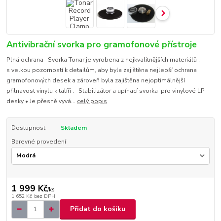
Antivibrační svorka pro gramofonové přístroje
Plná ochrana Svorka Tonar je vyrobena z nejkvalitnějších materiálů ,
s velkou pozorností k detailům, aby byla zajištěna nejlepší ochrana
gramofonových desek a zároveň byla zajištěna nejoptimálnější
přilnavost vinylu k talíři . Stabilizátor a upínací svorka pro vinylové LP
desky • Je přesně vyvá...
celý popis
Dostupnost
Skladem
Barevné provedení
1 999 Kč
/
ks
1 652 Kč
bez DPH
Přidat do košíku