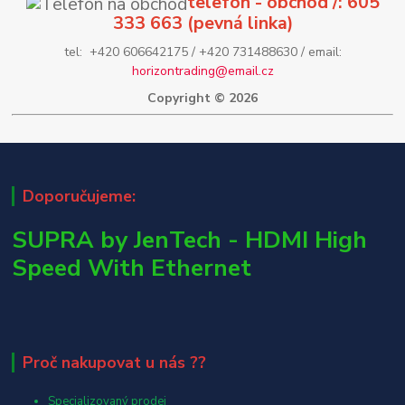
telefon - obchod /: 605
333 663 (pevná linka)
tel: +420 606642175 / +420 731488630 / email:
horizontrading@email.cz
Copyright © 2026
Doporučujeme:
SUPRA by JenTech - HDMI High
Speed With Ethernet
Proč nakupovat u nás ??
Specializovaný prodej