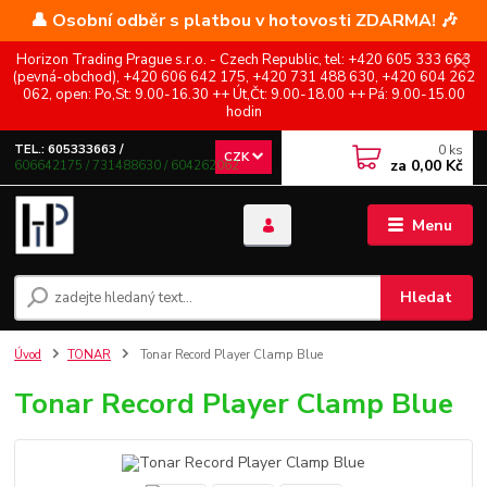
👤 Osobní odběr s platbou v hotovosti ZDARMA! 🎶
Horizon Trading Prague s.r.o. - Czech Republic, tel: +420 605 333 663
(pevná-obchod), +420 606 642 175, +420 731 488 630, +420 604 262
062, open: Po,St: 9.00-16.30 ++ Út,Čt: 9.00-18.00 ++ Pá: 9.00-15.00
hodin
0
ks
TEL.: 605333663 /
CZK
za
0,00 Kč
606642175 / 731488630 / 604262062
Menu
Hledat
Úvod
TONAR
Tonar Record Player Clamp Blue
Tonar Record Player Clamp Blue