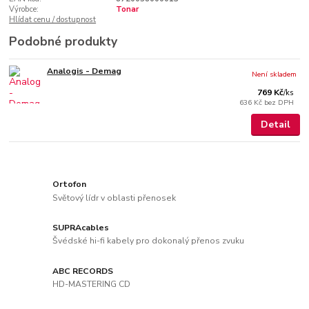
Výrobce:
Tonar
Hlídat cenu / dostupnost
Podobné produkty
Analogis - Demag
Není skladem
769 Kč
/
ks
636 Kč
bez DPH
Detail
Ortofon
Světový lídr v oblasti přenosek
SUPRAcables
Švédské hi-fi kabely pro dokonalý přenos zvuku
ABC RECORDS
HD-MASTERING CD