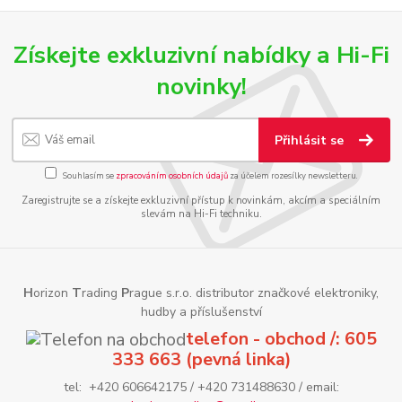
Získejte exkluzivní nabídky a Hi-Fi
novinky!
Přihlásit se
Souhlasím se
zpracováním osobních údajů
za účelem rozesílky newsletteru.
Zaregistrujte se a získejte exkluzivní přístup k novinkám, akcím a speciálním
slevám na Hi-Fi techniku.
H
orizon
T
rading
P
rague s.r.o. distributor značkové elektroniky,
hudby a příslušenství
telefon - obchod /: 605
333 663 (pevná linka)
tel: +420 606642175 / +420 731488630 / email: