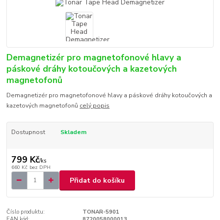
Demagnetizér pro magnetofonové hlavy a
páskové dráhy kotoučových a kazetových
magnetofonů
Demagnetizér pro magnetofonové hlavy a páskové dráhy kotoučových a
kazetových magnetofonů
celý popis
Dostupnost
Skladem
799 Kč
/
ks
660 Kč
bez DPH
Přidat do košíku
Číslo produktu:
TONAR-5901
EAN kód:
8720058000013