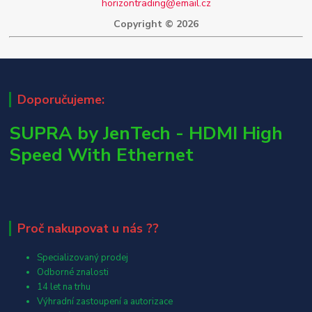
horizontrading@email.cz
Copyright © 2026
Doporučujeme:
SUPRA by JenTech - HDMI High
Speed With Ethernet
Proč nakupovat u nás ??
Specializovaný prodej
Odborné znalosti
14 let na trhu
Výhradní zastoupení a autorizace