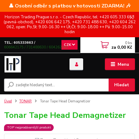
👤 Osobní odběr s platbou v hotovosti ZDARMA! 🎶
Horizon Trading Prague s.r.o. - Czech Republic, tel: +420 605 333 663
(pevná-obchod), +420 606 642 175, +420 731 488 630, +420 604 262
062, open: Po,St: 9.00-16.30 ++ Út,Čt: 9.00-18.00 ++ Pá: 9.00-15.00
hodin
0
ks
TEL.: 605333663 /
CZK
za
0,00 Kč
606642175 / 731488630 / 604262062
Menu
Hledat
Úvod
TONAR
Tonar Tape Head Demagnetizer
Tonar Tape Head Demagnetizer
TOP nejprodávanější produkt