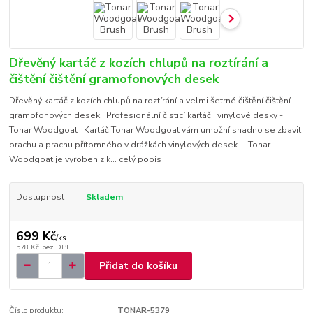
Dřevěný kartáč z kozích chlupů na roztírání a
čištění čištění gramofonových desek
Dřevěný kartáč z kozích chlupů na roztírání a velmi šetrné čištění čištění
gramofonových desek Profesionální čisticí kartáč vinylové desky -
Tonar Woodgoat Kartáč Tonar Woodgoat vám umožní snadno se zbavit
prachu a prachu přítomného v drážkách vinylových desek . Tonar
Woodgoat je vyroben z k...
celý popis
Dostupnost
Skladem
699 Kč
/
ks
578 Kč
bez DPH
Přidat do košíku
Číslo produktu:
TONAR-5379