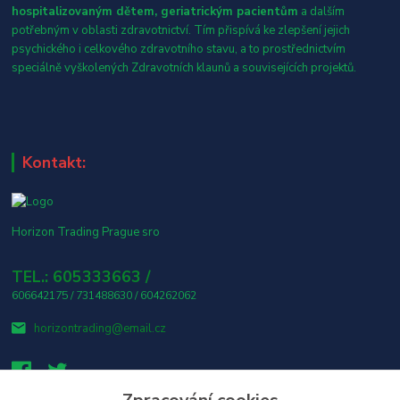
hospitalizovaným dětem, geriatrickým pacientům
a dalším
potřebným v oblasti zdravotnictví. Tím přispívá ke zlepšení jejich
psychického i celkového zdravotního stavu, a to prostřednictvím
speciálně vyškolených Zdravotních klaunů a souvisejících projektů.
Kontakt:
Horizon Trading Prague sro
TEL.: 605333663 /
606642175 / 731488630 / 604262062
horizontrading@email.cz