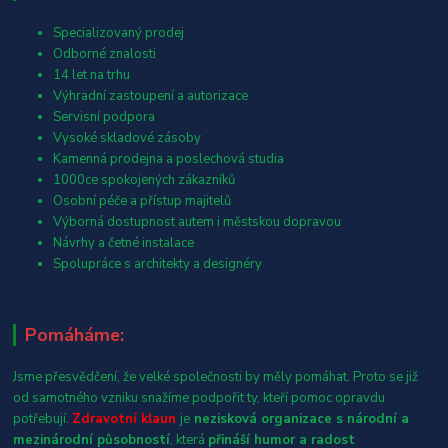
Specializovaný prodej
Odborné znalosti
14 let na trhu
Výhradní zastoupení a autorizace
Servisní podpora
Vysoké skladové zásoby
Kamenná prodejna a poslechová studia
1000ce spokojených zákazníků
Osobní péče a přístup majitelů
Výborná dostupnost autem i městskou dopravou
Návrhy a četné instalace
Spolupráce s architekty a designéry
Pomáháme:
Jsme přesvědčení, že velké společnosti by měly pomáhat. Proto se již
od samotného vzniku snažíme podpořit ty, kteří pomoc opravdu
potřebují.
Zdravotní klaun
je
nezisková organizace s národní a
mezinárodní působností
, která
přináší humor a radost