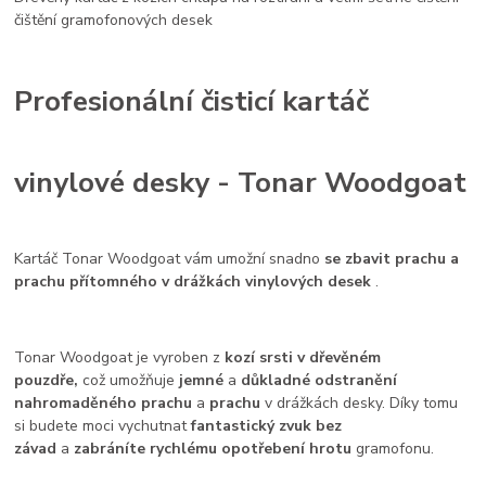
čištění gramofonových desek
Profesionální čisticí kartáč
vinylové desky - Tonar Woodgoat
Kartáč Tonar Woodgoat vám umožní snadno
se zbavit prachu a
prachu přítomného v drážkách vinylových desek
.
Tonar Woodgoat je vyroben z
kozí srsti
v dřevěném
pouzdře,
což umožňuje
jemné
a
důkladné odstranění
nahromaděného prachu
a
prachu
v drážkách desky. Díky tomu
si budete moci vychutnat
fantastický zvuk bez
závad
a
zabráníte rychlému opotřebení hrotu
gramofonu.