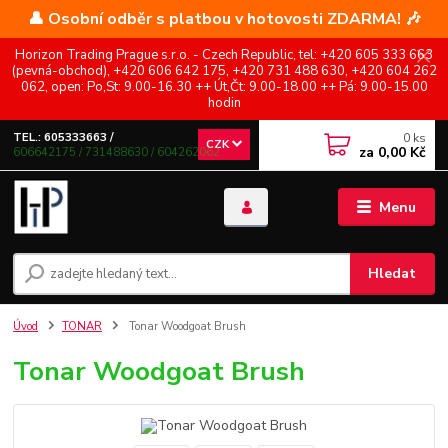
👤 Osobní odběr s platbou v hotovosti ZDARMA! 🎶
Horizon Trading Prague s.r.o. - Czech Republic, tel: +420 605 333 663
(pevná-obchod), +420 606 642 175, +420 731 488 630, +420 604 262
062, open: Po,St: 9.00-16.30 ++ Út,Čt: 9.00-18.00 ++ Pá: 9.00-15.00
hodin
0
ks
TEL.: 605333663 /
CZK
za
0,00 Kč
606642175 / 731488630 / 604262062
Menu
Hledat
Úvod
TONAR
Tonar Woodgoat Brush
Tonar Woodgoat Brush