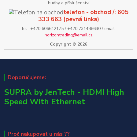
hudby a příslušenství
telefon - obchod /: 605
333 663 (pevná linka)
tel: +420 606642175 / +420 731488630 / email:
horizontrading@email.cz
Copyright © 2026
Doporučujeme:
SUPRA by JenTech - HDMI High
Speed With Ethernet
Proč nakupovat u nás ??