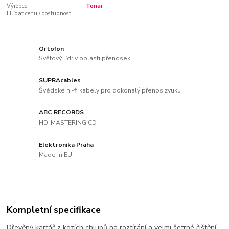
Výrobce:
Tonar
Hlídat cenu / dostupnost
Ortofon
Světový lídr v oblasti přenosek
SUPRAcables
Švédské hi-fi kabely pro dokonalý přenos zvuku
ABC RECORDS
HD-MASTERING CD
Elektronika Praha
Made in EU
Kompletní specifikace
Dřevěný kartáč z kozích chlupů na roztírání a velmi šetrné čištění