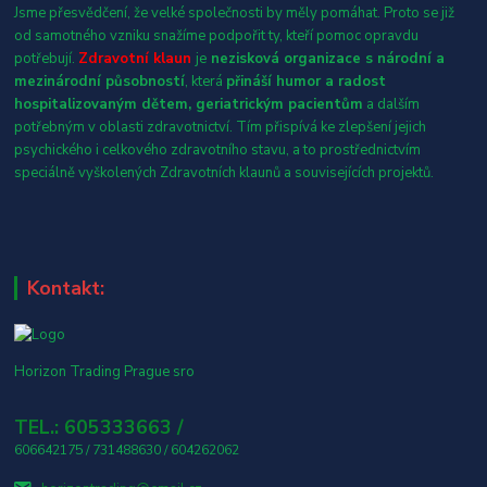
Jsme přesvědčení, že velké společnosti by měly pomáhat. Proto se již
od samotného vzniku snažíme podpořit ty, kteří pomoc opravdu
potřebují.
Zdravotní klaun
je
nezisková organizace s národní a
mezinárodní působností
, která
přináší humor a radost
hospitalizovaným dětem, geriatrickým pacientům
a dalším
potřebným v oblasti zdravotnictví. Tím přispívá ke zlepšení jejich
psychického i celkového zdravotního stavu, a to prostřednictvím
speciálně vyškolených Zdravotních klaunů a souvisejících projektů.
Kontakt:
Horizon Trading Prague sro
TEL.: 605333663 /
606642175 / 731488630 / 604262062