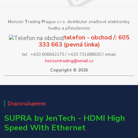
H
orizon
T
rading
P
rague s.r.o. distributor značkové elektroniky,
hudby a příslušenství
telefon - obchod /: 605
333 663 (pevná linka)
tel: +420 606642175 / +420 731488630 / email:
horizontrading@email.cz
Copyright © 2026
Doporučujeme:
SUPRA by JenTech - HDMI High
Speed With Ethernet