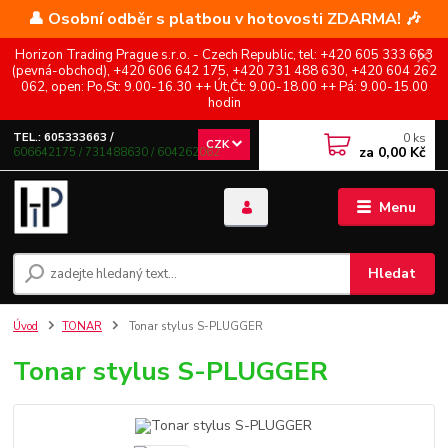
👤 Osobní odběr s platbou v hotovosti ZDARMA! 🎶
Horizon Trading Prague s.r.o. - Czech Republic, tel: +420 605 333 663
(pevná-obchod), +420 606 642 175, +420 731 488 630, +420 604 262
062, open: Po,St: 9.00-16.30 ++ Út,Čt: 9.00-18.00 ++ Pá: 9.00-15.00
hodin
0
ks
TEL.: 605333663 /
CZK
za
0,00 Kč
606642175 / 731488630 / 604262062
Menu
Hledat
Úvod
TONAR
Tonar stylus S-PLUGGER
Tonar stylus S-PLUGGER