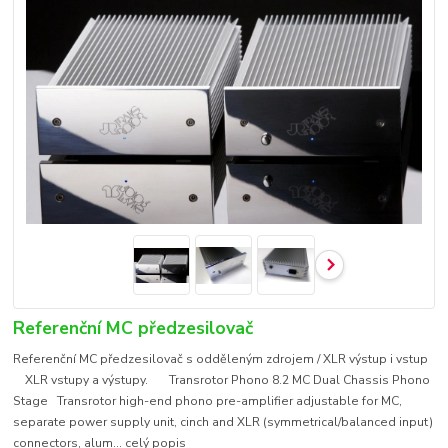
Referenční MC předzesilovač
Referenční MC předzesilovač s odděleným zdrojem / XLR výstup i vstup
XLR vstupy a výstupy. Transrotor Phono 8.2 MC Dual Chassis Phono
Stage Transrotor high-end phono pre-amplifier adjustable for MC,
separate power supply unit, cinch and XLR (symmetrical/balanced input)
connectors, alum...
celý popis