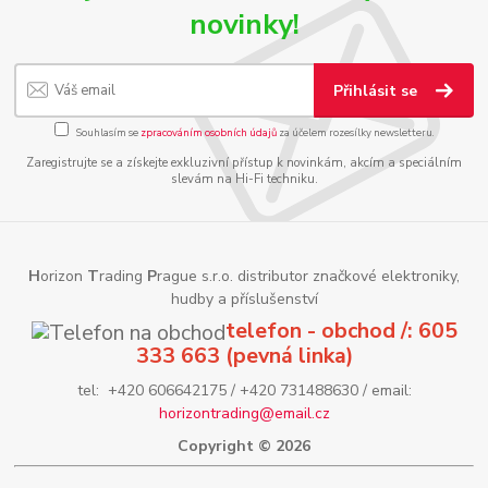
novinky!
Přihlásit se
Souhlasím se
zpracováním osobních údajů
za účelem rozesílky newsletteru.
Zaregistrujte se a získejte exkluzivní přístup k novinkám, akcím a speciálním
slevám na Hi-Fi techniku.
H
orizon
T
rading
P
rague s.r.o. distributor značkové elektroniky,
hudby a příslušenství
telefon - obchod /: 605
333 663 (pevná linka)
tel: +420 606642175 / +420 731488630 / email:
horizontrading@email.cz
Copyright © 2026