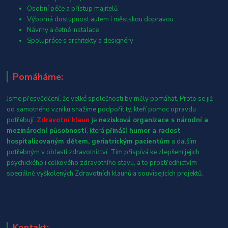
Osobní péče a přístup majitelů
Výborná dostupnost autem i městskou dopravou
Návrhy a četné instalace
Spolupráce s architekty a designéry
Pomáháme:
Jsme přesvědčení, že velké společnosti by měly pomáhat. Proto se již
od samotného vzniku snažíme podpořit ty, kteří pomoc opravdu
potřebují.
Zdravotní klaun
je
nezisková organizace s národní a
mezinárodní působností
, která
přináší humor a radost
hospitalizovaným dětem, geriatrickým pacientům
a dalším
potřebným v oblasti zdravotnictví. Tím přispívá ke zlepšení jejich
psychického i celkového zdravotního stavu, a to prostřednictvím
speciálně vyškolených Zdravotních klaunů a souvisejících projektů.
Kontakt: