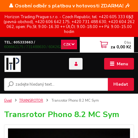
👤 Osobní odběr s platbou v hotovosti ZDARMA! 🎶
Horizon Trading Prague s.r.o. - Czech Republic, tel: +420 605 333 663
(pevná-obchod), +420 606 642 175, +420 731 488 630, +420 604 262
062, open: Po,St: 9.00-16.30 ++ Út,Čt: 9.00-18.00 ++ Pá: 9.00-15.00
hodin
0
ks
TEL.: 605333663 /
CZK
za
0,00 Kč
606642175 / 731488630 / 604262062
Menu
Hledat
Úvod
TRANSROTOR
Transrotor Phono 8.2 MC Sym
Transrotor Phono 8.2 MC Sym