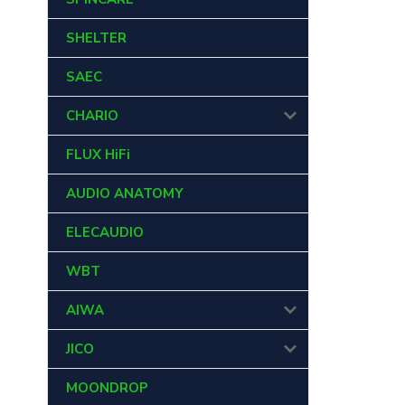
SHELTER
SAEC
CHARIO
FLUX HiFi
AUDIO ANATOMY
ELECAUDIO
WBT
AIWA
JICO
MOONDROP