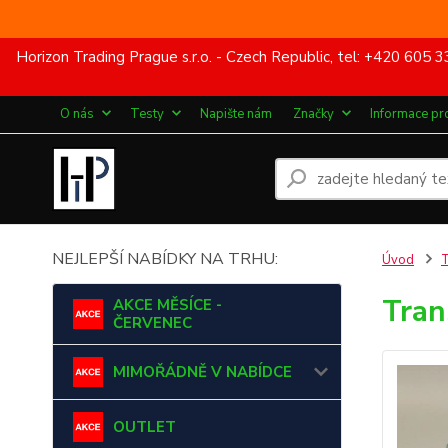
Horizon Trading Prague s.r.o. - Czech Republic, tel: +420 60
O nás
Testy
Napište nám
Značky
Informace pr
NEJLEPŠÍ NABÍDKY NA TRHU:
Úvod
Tran
AKCE MĚSÍCE -
ČERVENEC
MIMOŘÁDNĚ V NABÍDCE
OUTLET