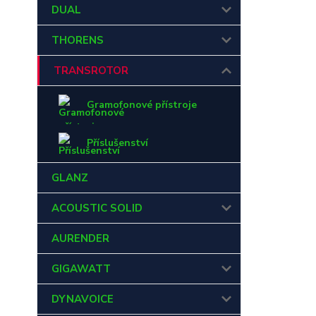
DUAL
THORENS
TRANSROTOR
Gramofonové přístroje
Příslušenství
GLANZ
ACOUSTIC SOLID
AURENDER
GIGAWATT
DYNAVOICE