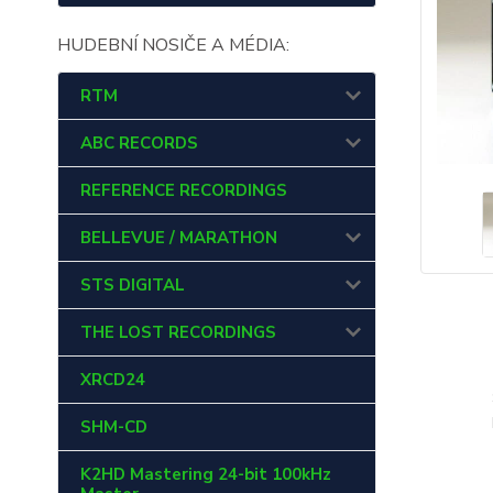
HUDEBNÍ NOSIČE A MÉDIA:
RTM
ABC RECORDS
REFERENCE RECORDINGS
BELLEVUE / MARATHON
STS DIGITAL
THE LOST RECORDINGS
XRCD24
SHM-CD
K2HD Mastering 24-bit 100kHz