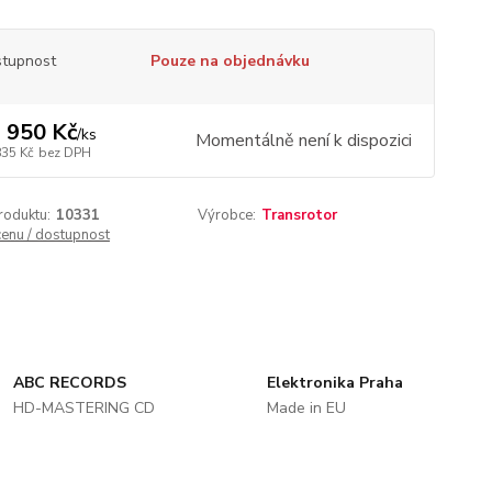
tupnost
Pouze na objednávku
 950 Kč
/
ks
Momentálně není k dispozici
835 Kč
bez DPH
roduktu:
10331
Výrobce:
Transrotor
cenu / dostupnost
ABC RECORDS
Elektronika Praha
HD-MASTERING CD
Made in EU