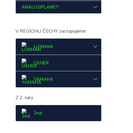
ANALOGPLANET
V REGIONU ČECHY zastupujeme
LUXMAN
USHER
YAMAHA
Z 2. ruky
2nd