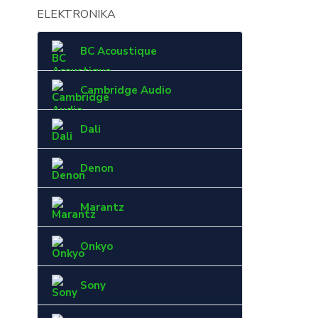
ELEKTRONIKA
BC Acoustique
Cambridge Audio
Dali
Denon
Marantz
Onkyo
Sony