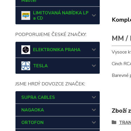
Master
LIMITOVANÁ NABÍDKA LP
a CD
Komple
PODPORUJEME ČESKÉ ZNAČKY:
MM / 
ELEKTRONIKA PRAHA
Vysoce kv
Cinch RC
TESLA
Barevné p
JSME HRDÝ DOVOZCE ZNAČEK:
SUPRA CABLES
Zboží 
NAGAOKA
ORTOFON
TRA