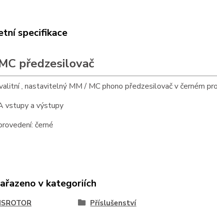
tní specifikace
MC předzesilovač
alitní , nastavitelný MM / MC phono předzesilovač v černém pr
A vstupy a výstupy
rovedení: černé
zařazeno v kategoriích
NSROTOR
Příslušenství