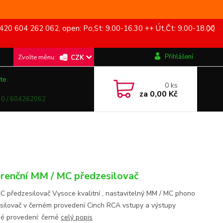
420 604 262 062, open: Po,St: 9.00-16.30 ++ Út,Čt: 9.00-18.00
Přihlášení
CZK
te.
0
ks
za
0,00 Kč
0 / 604262062
renční MM / MC předzesilovač
C předzesilovač Vysoce kvalitní , nastavitelný MM / MC phono
silovač v černém provedení Cinch RCA vstupy a výstupy
é provedení: černé
celý popis