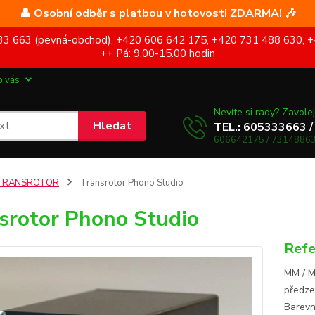
👤 Osobní odběr s platbou v hotovosti ZDARMA! 🎶
5 333 663 (pevná-obchod), +420 606 642 175, +420 731 488 630, +
++ Pá: 9.00-15.00 hodin
o vás
Nevíte si rady? Zavolej
Hledat
TEL.: 605333663 /
606642175 / 73148863
TRANSROTOR
Transrotor Phono Studio
srotor Phono Studio
Refe
MM / M
předze
Barevn