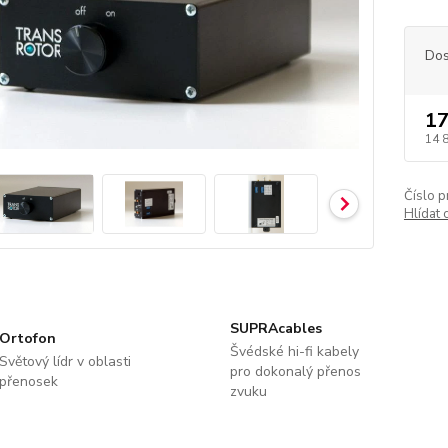
Dos
17
14 
Číslo p
Hlídat 
SUPRAcables
Ortofon
Švédské hi-fi kabely
Světový lídr v oblasti
pro dokonalý přenos
přenosek
zvuku