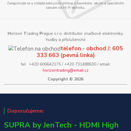
Zaregistrujte se a získejte exkluzivní přístup k novinkám, akcím a speciálním
slevám na Hi-Fi techniku.
H
orizon
T
rading
P
rague s.r.o. distributor značkové elektroniky,
hudby a příslušenství
telefon - obchod /: 605
333 663 (pevná linka)
tel: +420 606642175 / +420 731488630 / email:
horizontrading@email.cz
Copyright © 2026
Doporučujeme:
SUPRA by JenTech - HDMI High