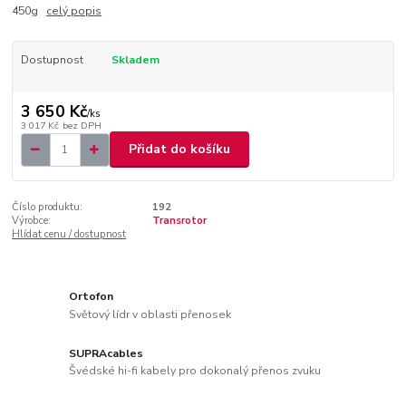
450g
celý popis
Dostupnost
Skladem
3 650 Kč
/
ks
3 017 Kč
bez DPH
Přidat do košíku
Číslo produktu:
192
Výrobce:
Transrotor
Hlídat cenu / dostupnost
Ortofon
Světový lídr v oblasti přenosek
SUPRAcables
Švédské hi-fi kabely pro dokonalý přenos zvuku