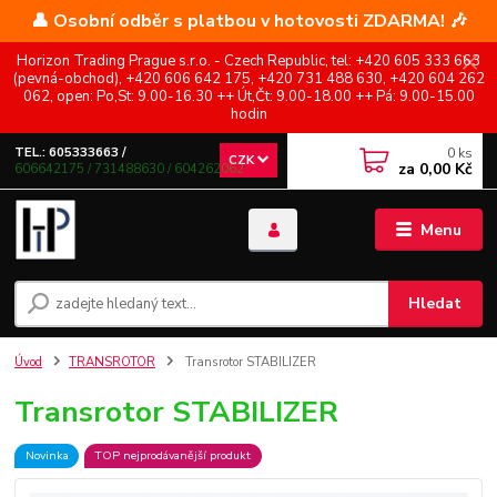
👤 Osobní odběr s platbou v hotovosti ZDARMA! 🎶
Horizon Trading Prague s.r.o. - Czech Republic, tel: +420 605 333 663
(pevná-obchod), +420 606 642 175, +420 731 488 630, +420 604 262
062, open: Po,St: 9.00-16.30 ++ Út,Čt: 9.00-18.00 ++ Pá: 9.00-15.00
hodin
0
ks
TEL.: 605333663 /
CZK
za
0,00 Kč
606642175 / 731488630 / 604262062
Menu
Hledat
Úvod
TRANSROTOR
Transrotor STABILIZER
Transrotor STABILIZER
Novinka
TOP nejprodávanější produkt