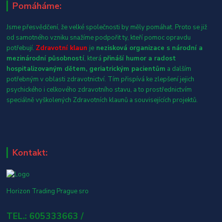
Pomáháme:
Jsme přesvědčení, že velké společnosti by měly pomáhat. Proto se již
od samotného vzniku snažíme podpořit ty, kteří pomoc opravdu
potřebují.
Zdravotní klaun
je
nezisková organizace s národní a
mezinárodní působností
, která
přináší humor a radost
hospitalizovaným dětem, geriatrickým pacientům
a dalším
potřebným v oblasti zdravotnictví. Tím přispívá ke zlepšení jejich
psychického i celkového zdravotního stavu, a to prostřednictvím
speciálně vyškolených Zdravotních klaunů a souvisejících projektů.
Kontakt:
Horizon Trading Prague sro
TEL.: 605333663 /