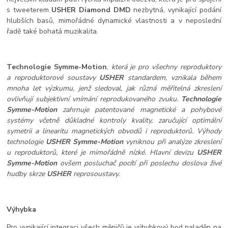
s tweeterem
USHER Diamond DMD
nezbytná, vynikající podání
hlubších basů, mimořádné dynamické vlastnosti a v neposlední
řadě také bohatá muzikalita.
Technologie Symme-Motion
,
která je pro všechny reproduktory
a reproduktorové soustavy
USHER
standardem, vznikala během
mnoha let výzkumu, jenž sledoval, jak různá měřitelná zkreslení
ovlivňují subjektivní vnímání reprodukovaného zvuku.
Technologie
Symme-Motion
zahrnuje patentované magnetické a pohybové
systémy včetně důkladné kontroly kvality, zaručující optimální
symetrii a linearitu magnetických obvodů i reproduktorů. Výhody
technologie
USHER Symme-Motion
vyniknou při analýze zkreslení
u reproduktorů, které je mimořádně nízké. Hlavní devizu
USHER
Symme-Motion
ovšem posluchač pocítí při poslechu doslova živé
hudby skrze
USHER
reprosoustavy.
Výhybka
Pro vynikající integraci všech měničů je výhybkový bod naladěn na