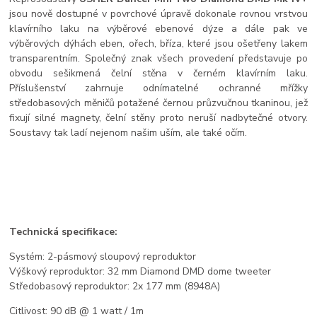
jsou nově dostupné v povrchové úpravě dokonale rovnou vrstvou
klavírního laku na výběrové ebenové dýze a dále pak ve
výběrových dýhách eben, ořech, bříza, které jsou ošetřeny lakem
transparentním. Společný znak všech provedení představuje po
obvodu sešikmená čelní stěna v černém klavírním laku.
Příslušenství zahrnuje odnímatelné ochranné mřížky
středobasových měničů potažené černou průzvučnou tkaninou, jež
fixují silné magnety, čelní stěny proto neruší nadbytečné otvory.
Soustavy tak ladí nejenom našim uším, ale také očím.
Technická specifikace:
Systém: 2-pásmový sloupový reproduktor
Výškový reproduktor: 32 mm Diamond DMD dome tweeter
Středobasový reproduktor: 2x 177 mm (8948A)
Citlivost: 90 dB @ 1 watt / 1m