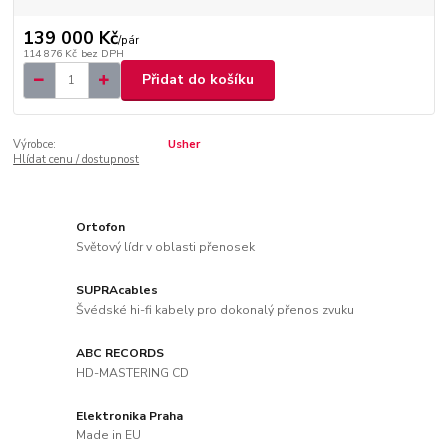
139 000 Kč
/
pár
114 876 Kč
bez DPH
Přidat do košíku
Výrobce:
Usher
Hlídat cenu / dostupnost
Ortofon
Světový lídr v oblasti přenosek
SUPRAcables
Švédské hi-fi kabely pro dokonalý přenos zvuku
ABC RECORDS
HD-MASTERING CD
Elektronika Praha
Made in EU