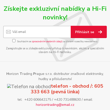
Získejte exkluzivní nabídky a Hi-Fi
novinky!
Přihlásit se
Souhlasím se
zpracováním osobních údajů
za účelem rozesílky newsletteru.
Zaregistrujte se a získejte exkluzivní přístup k novinkám, akcím a speciálním
slevám na Hi-Fi techniku.
H
orizon
T
rading
P
rague s.r.o. distributor značkové elektroniky,
hudby a příslušenství
telefon - obchod /: 605
333 663 (pevná linka)
tel: +420 606642175 / +420 731488630 / email:
horizontrading@email.cz