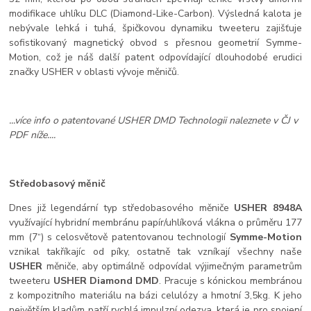
modifikace uhlíku DLC (Diamond-Like-Carbon). Výsledná kalota je
nebývale lehká i tuhá, špičkovou dynamiku tweeteru zajišťuje
sofistikovaný magnetický obvod s přesnou geometrií Symme-
Motion, což je náš další patent odpovídající dlouhodobé erudici
značky USHER v oblasti vývoje měničů.
...více info o patentované USHER DMD Technologii naleznete v ČJ v
PDF níže....
Středobasový měnič
Dnes již legendární typ středobasového měniče
USHER 8948A
využívající hybridní membránu papír/uhlíková vlákna o průměru 177
mm (7“) s celosvětově patentovanou technologií
Symme-Motion
vznikal takříkajíc od píky, ostatně tak vzníkají všechny naše
USHER
měniče, aby optimálně odpovídal výjimečným parametrům
tweeteru
USHER Diamond DMD
. Pracuje s kónickou membránou
z kompozitního materiálu na bázi celulózy a hmotní 3,5kg. K jeho
největším kladům patří rychlá impulzní odezva, která je pro spojení