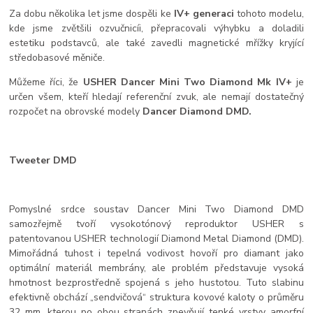
Za dobu několika let jsme dospěli ke
IV+ generaci
tohoto modelu,
kde jsme zvětšili ozvučnicíi, přepracovali výhybku a doladili
estetiku podstavců, ale také zavedli magnetické mřížky kryjící
středobasové měniče.
Můžeme říci, že
USHER Dancer Mini Two Diamond Mk IV+
je
určen všem, kteří hledají referenční zvuk, ale nemají dostatečný
rozpočet na obrovské modely
Dancer Diamond DMD.
Tweeter DMD
Pomyslné srdce soustav Dancer Mini Two Diamond DMD
samozřejmě tvoří vysokotónový reproduktor USHER s
patentovanou USHER technologií Diamond Metal Diamond (DMD).
Mimořádná tuhost i tepelná vodivost hovoří pro diamant jako
optimální materiál membrány, ale problém představuje vysoká
hmotnost bezprostředně spojená s jeho hustotou. Tuto slabinu
efektivně obchází „sendvičová“ struktura kovové kaloty o průměru
32 mm, kterou po obou stranách zpevňují tenké vrstvy amorfní