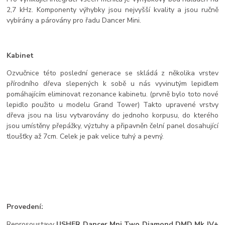
2,7 kHz. Komponenty výhybky jsou nejvyšší kvality a jsou ručně
vybírány a párovány pro řadu Dancer Mini.
Kabinet
Ozvučnice této poslední generace se skládá z několika vrstev
přírodního dřeva slepených k sobě u nás vyvinutým lepidlem
pomáhajícím eliminovat rezonance kabinetu. (prvně bylo toto nové
lepidlo použito u modelu Grand Tower) Takto upravené vrstvy
dřeva jsou na lisu vytvarovány do jednoho korpusu, do kterého
jsou umístěny přepážky, výztuhy a připavněn čelní panel dosahující
tloušťky až 7cm. Celek je pak velice tuhý a pevný.
Provedení:
Reprosoustavy
USHER Dancer Mni Two Diamond DMD Mk IV+