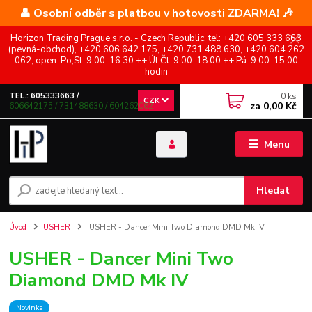
👤 Osobní odběr s platbou v hotovosti ZDARMA! 🎶
Horizon Trading Prague s.r.o. - Czech Republic, tel: +420 605 333 663
(pevná-obchod), +420 606 642 175, +420 731 488 630, +420 604 262
062, open: Po,St: 9.00-16.30 ++ Út,Čt: 9.00-18.00 ++ Pá: 9.00-15.00
hodin
0
ks
TEL.: 605333663 /
CZK
za
0,00 Kč
606642175 / 731488630 / 604262062
Menu
Hledat
Úvod
USHER
USHER - Dancer Mini Two Diamond DMD Mk IV
USHER - Dancer Mini Two
Diamond DMD Mk IV
Novinka