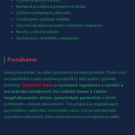
Vysoké skladové zásoby
Kamenná prodejna a poslechová studia
1000ce spokojených zákazníků
Osobní péče a přístup majitelů
Výborná dostupnost autem i městskou dopravou
Návrhy a četné instalace
Spolupráce s architekty a designéry
Pomáháme:
Jsme přesvědčení, že velké společnosti by měly pomáhat. Proto se již
od samotného vzniku snažíme podpořit ty, kteří pomoc opravdu
potřebují.
Zdravotní klaun
je
nezisková organizace s národní a
mezinárodní působností
, která
přináší humor a radost
hospitalizovaným dětem, geriatrickým pacientům
a dalším
potřebným v oblasti zdravotnictví. Tím přispívá ke zlepšení jejich
psychického i celkového zdravotního stavu, a to prostřednictvím
speciálně vyškolených Zdravotních klaunů a souvisejících projektů.