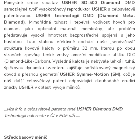
Pomyslné srdce soustav
USHER SD-500 Diamond DMD
samozřejmě tvoří vysokotónový reproduktor
USHER
s celosvětově
patentovanou
USHER technologií DMD (Diamond Metal
Diamond)
. Mimořádná tuhost i tepelná vodivost hovoří pro
diamant jako optimální materiál membrány, ale problém
představuje vysoká hmotnost bezprostředně spojená s jeho
hustotou. Tuto slabinu efektivně obchází naše „sendvičová“
struktura kovové kaloty o průměru 32 mm, kterou po obou
stranách zpevňují tenké vrstvy amorfní modifikace uhlíku DLC
(Diamond-Like-Carbon). Výsledná kalota je nebývale lehká i tuhá,
špičkovou dynamiku tweeteru zajišťuje sofistikovaný magnetický
obvod s přesnou geometrií
USHER Symme-Motion (SM)
, což je
náš další celosvětový patent odpovídající dlouhodobé erudici
značky
USHER
v oblasti vývoje měničů.
...více info o celosvětově patentované
USHER Diamond DMD
Technologii naleznete v ČJ v PDF níže....
Středobasový měnič