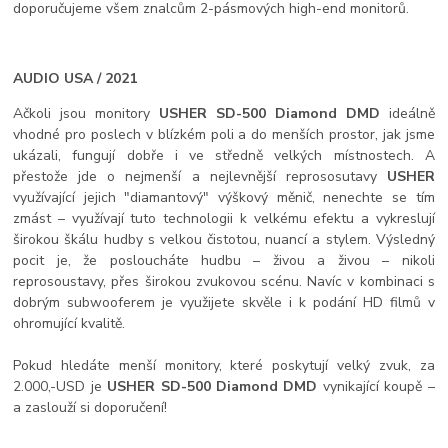
doporučujeme všem znalcům 2-pásmových high-end monitorů.
AUDIO USA / 2021
Ačkoli jsou monitory
USHER SD-500 Diamond DMD
ideálně
vhodné pro poslech v blízkém poli a do menších prostor, jak jsme
ukázali, fungují dobře i ve středně velkých místnostech. A
přestože jde o nejmenší a nejlevnější reprososutavy
USHER
využívající jejich "diamantový" výškový měnič, nenechte se tím
zmást – využívají tuto technologii k velkému efektu a vykreslují
širokou škálu hudby s velkou čistotou, nuancí a stylem. Výsledný
pocit je, že posloucháte hudbu – živou a živou – nikoli
reprosoustavy, přes širokou zvukovou scénu. Navíc v kombinaci s
dobrým subwooferem je využijete skvěle i k podání HD filmů v
ohromující kvalitě.
Pokud hledáte menší monitory, které poskytují velký zvuk, za
2.000,-USD je
USHER SD-500 Diamond DMD
vynikající koupě –
a zaslouží si doporučení!