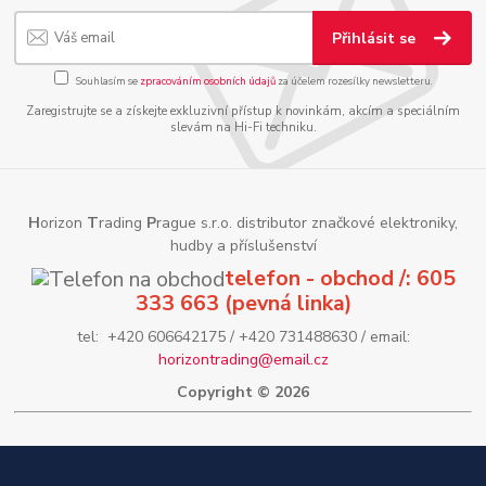
Přihlásit se
Souhlasím se
zpracováním osobních údajů
za účelem rozesílky newsletteru.
Zaregistrujte se a získejte exkluzivní přístup k novinkám, akcím a speciálním
slevám na Hi-Fi techniku.
H
orizon
T
rading
P
rague s.r.o. distributor značkové elektroniky,
hudby a příslušenství
telefon - obchod /: 605
333 663 (pevná linka)
tel: +420 606642175 / +420 731488630 / email:
horizontrading@email.cz
Copyright © 2026