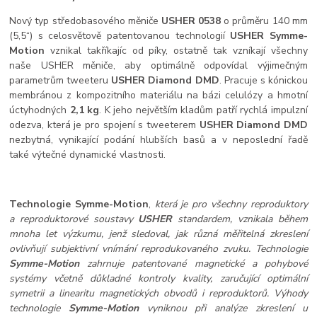
Nový typ středobasového měniče
USHER 0538
o průměru 140 mm
(5,5“) s celosvětově patentovanou technologií
USHER Symme-
Motion
vznikal takříkajíc od píky, ostatně tak vzníkají všechny
naše USHER měniče, aby optimálně odpovídal výjimečným
parametrům tweeteru
USHER Diamond DMD
. Pracuje s kónickou
membránou z kompozitního materiálu na bázi celulózy a hmotní
úctyhodných
2,1 kg
. K jeho největším kladům patří rychlá impulzní
odezva, která je pro spojení s tweeterem
USHER
Diamond DMD
nezbytná, vynikající podání hlubších basů a v neposlední řadě
také výtečné dynamické vlastnosti.
Technologie Symme-Motion
,
která je pro všechny reproduktory
a reproduktorové soustavy
USHER
standardem, vznikala během
mnoha let výzkumu, jenž sledoval, jak různá měřitelná zkreslení
ovlivňují subjektivní vnímání reprodukovaného zvuku. Technologie
Symme-Motion
zahrnuje patentované magnetické a pohybové
systémy včetně důkladné kontroly kvality, zaručující optimální
symetrii a linearitu magnetických obvodů i reproduktorů. Výhody
technologie
Symme-Motion
vyniknou při analýze zkreslení u