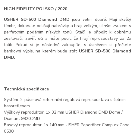
HIGH FIDELITY POLSKO / 2020
USHER SD-500 Diamond DMD
jsou velmi dobré. Mají skvělý
témbr, dokonale odlišují nahrávky a hrají velkým, silným zvukem s
perfetkním podáním nízkých tónů. Stačí je připojit k dobrému
zesilovači, zavřít oči a máte pocit, že hrají reprosoustavy za 2x
tolik. Pokud si je následně zakoupíte, s úsměvem si přečtete
bankovní výpis, na kterém bude stát
USHER SD-500 Diamond
DMD.
Technická specifikace
Systém: 2-pásmová referenční regálová reprosoustava s čelním
bassreflexem
Výškový reproduktor: 1x 32 mm USHER Diamond DMD Dome /
Diamant 9920DMD
Basový reproduktor: 1x 140 mm USHER Paperfiber Complex Cone
0538