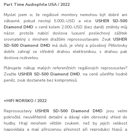
Part Time Audiophile USA / 2022
Myslel jsem si, že regálové monitory nemohou být dobré ani
zábavné, pokud nestojí 5.000,-USD a více.
USHER SD-500
Diamond DMD
v ceně kolem 2.000,-USD (bez daně) změnily můj
názor, protože nabízí doslova luxusní poslechový zážitek
srovnatelný s mnohem dražšími reprosoustavami. Zvuk
USHER
SD-500 Diamond DMD
má duši, je vřelý a působivý. Pětistovky
dobře zahrají se středně drahou elektronikou, s drahou pak
doslova rozkvetou.
Plánujete nákup malých referenčních regálových reprosoustav?
Zvažte
USHER SD-500 Diamond DMD
, na ceně ušetříte hodně
peněz, zvuk dostanete bez kompromisů.
+HIFI NORSKO / 2022
Reprosoustavy
USHER SD-500 Diamond DMD
jsou velmi
pokročilé, neuvěřitelně detailní a dávají vám obrovský vhled do
hudby. Hrají mnohem větším zvukem, než by jejich velikost
napovídala a mají přirozenou přesnost při reprodukci hlasů a