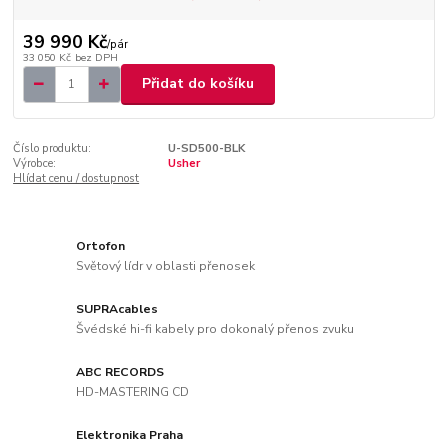
39 990 Kč
/
pár
33 050 Kč
bez DPH
Přidat do košíku
Číslo produktu:
U-SD500-BLK
Výrobce:
Usher
Hlídat cenu / dostupnost
Ortofon
Světový lídr v oblasti přenosek
SUPRAcables
Švédské hi-fi kabely pro dokonalý přenos zvuku
ABC RECORDS
HD-MASTERING CD
Elektronika Praha