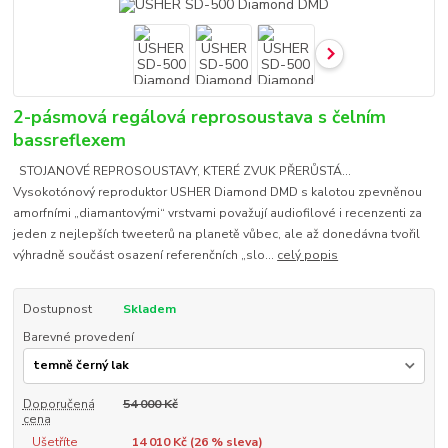
2-pásmová regálová reprosoustava s čelním
bassreflexem
STOJANOVÉ REPROSOUSTAVY, KTERÉ ZVUK PŘERŮSTÁ...
Vysokotónový reproduktor USHER Diamond DMD s kalotou zpevněnou
amorfními „diamantovými“ vrstvami považují audiofilové i recenzenti za
jeden z nejlepších tweeterů na planetě vůbec, ale až donedávna tvořil
výhradně součást osazení referenčních „slo...
celý popis
Dostupnost
Skladem
Barevné provedení
Doporučená
54 000 Kč
cena
Ušetříte
14 010 Kč (
26
% sleva)