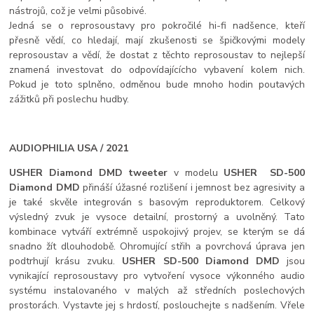
nástrojů, což je velmi působivé.
Jedná se o reprosoustavy pro pokročilé hi-fi nadšence, kteří
přesně vědí, co hledají, mají zkušenosti se špičkovými modely
reprosoustav a vědí, že dostat z těchto reprosoustav to nejlepší
znamená investovat do odpovídajícícho vybavení kolem nich.
Pokud je toto splněno, odměnou bude mnoho hodin poutavých
zážitků při poslechu hudby.
AUDIOPHILIA USA / 2021
USHER Diamond DMD tweeter
v modelu
USHER
SD-500
Diamond DMD
přináší úžasné rozlišení i jemnost bez agresivity a
je také skvěle integrován s basovým reproduktorem. Celkový
výsledný zvuk je vysoce detailní, prostorný a uvolněný. Tato
kombinace vytváří extrémně uspokojivý projev, se kterým se dá
snadno žít dlouhodobě. Ohromující střih a povrchová úprava jen
podtrhují krásu zvuku.
USHER SD-500 Diamond DMD
jsou
vynikající reprosoustavy pro vytvoření vysoce výkonného audio
systému instalovaného v malých až středních poslechových
prostorách. Vystavte jej s hrdostí, poslouchejte s nadšením. Vřele