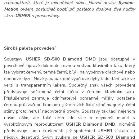
reproduktorů, které je mimořádně nízké. Hlavní devizu
Symme-
Motion
ovšem posluchač pocítí při poslechu doslova živé hudby
skrze
USHER
reprosoustavy.
Široká paleta provedení
Soustavy
USHER SD-500 Diamond DMD
jsou dostupné v
povrchové úpravě dokonale rovnou vrstvou klavírního laku, který
lze vybírat červený, temně černý, bílý i na výběrové ořechové nebo
ebenové dýze. Nově jsou pak obě výběrové dýhy k dostání také ve
verzi s transparentním lakem. Společný znak všech provedení
představuje sešikmená čelní stěna v černém klavírním laku.
Příslušenství zahrnuje odnímatelné ochranné mřížky potažené
černou průzvučnou tkaninou, jež v rozích fixují silné magnety, čelní
stěny proto neruší nadbytečné otvory. Soustavy tak ladí nejenom
našim uším, ale také očím. Jde sice o nejmenší model s
vysoktónovým reproduktorem
USHER Diamond DMD
, nicméně
představuje sumu zkušeností, jež společnost
USHER
získala za
několik desetiletí. Svým zvukem se
USHER SD-500 Diamond