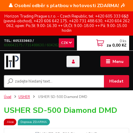
👤 Osobní odběr s platbou v hotovosti ZDARMA! 🎶
Horizon Trading Prague s.r.o. - Czech Republic, tel: +420 605 333 663
(pevná-obchod), +420 606 642 175, +420 731 488 630, +420 604 262
062, open: Po,St: 9.00-16.30 ++ Út,Čt: 9.00-18.00 ++ Pá: 9.00-15.00
hodin
0
ks
TEL.: 605333663 /
CZK
za
0,00 Kč
606642175 / 731488630 / 604262062
Menu
Hledat
Úvod
USHER
USHER SD-500 Diamond DMD
USHER SD-500 Diamond DMD
Akce
Doprava ZDARMA