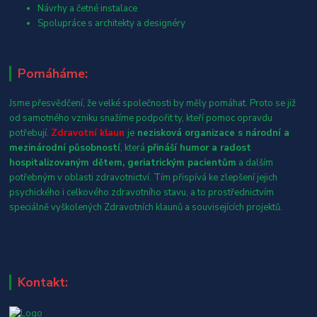
Návrhy a četné instalace
Spolupráce s architekty a designéry
Pomáháme:
Jsme přesvědčení, že velké společnosti by měly pomáhat. Proto se již
od samotného vzniku snažíme podpořit ty, kteří pomoc opravdu
potřebují.
Zdravotní klaun
je
nezisková organizace s národní a
mezinárodní působností
, která
přináší humor a radost
hospitalizovaným dětem, geriatrickým pacientům
a dalším
potřebným v oblasti zdravotnictví. Tím přispívá ke zlepšení jejich
psychického i celkového zdravotního stavu, a to prostřednictvím
speciálně vyškolených Zdravotních klaunů a souvisejících projektů.
Kontakt: