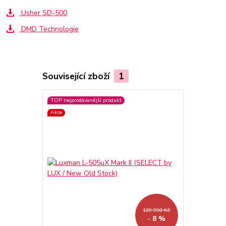
Usher SD-500
DMD Technologie
Související zboží
1
TOP nejprodávanější produkt
Akce
129 990 Kč
- 8 %