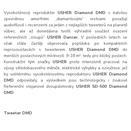
Vysokotónový reproduktor
USHER Diamond DMD
s kalotou
zpevněnou amorfními „diamantovými“ vrstvami považují
audiofilové i recenzenti za jeden z nejlepších tweeterů na planetě
vůbec, ale až donedávna tvořil výhradně součást osazení
referenčních „sloupů“
USHER Dancer.
V posledních letech se
však stále častěji objevovala poptávka po kompaktních
reprosoustavách s tweeterem
USHER Diamond DMD
do
menších poslechových místností, 9-18 m², tedy pro blízký poslech.
Konstrukční tým značky
USHER
proto intenzívně pracoval na
vývoji středobasového měniče, elektrické výhybky a ozvučnice, jež
by solitérnímu vysokotónovému reproduktoru
USHER Diamond
DMD
odpovídaly, a výsledkem jsou technologicky i zvukově
Referenční stojanové dvoupásmovky
USHER SD-500 Diamond
DMD
.
Tweeter DMD