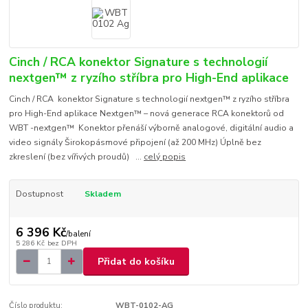
Cinch / RCA konektor Signature s technologií
nextgen™ z ryzího stříbra pro High-End aplikace
Cinch / RCA konektor Signature s technologií nextgen™ z ryzího stříbra
pro High-End aplikace Nextgen™ – nová generace RCA konektorů od
WBT -nextgen™ Konektor přenáší výborně analogové, digitální audio a
video signály Širokopásmové připojení (až 200 MHz) Úplně bez
zkreslení (bez vířivých proudů) ...
celý popis
Dostupnost
Skladem
6 396 Kč
/
balení
5 286 Kč
bez DPH
Přidat do košíku
Číslo produktu:
WBT-0102-AG