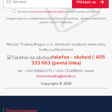
Přihlásit se
Souhlasím se
zpracováním osobních údajů
za účelem rozesílky newsletteru.
Zaregistrujte se a získejte exkluzivní přístup k novinkám, akcím a speciálním
slevám na Hi-Fi techniku.
H
orizon
T
rading
P
rague s.r.o. distributor značkové elektroniky,
hudby a příslušenství
telefon - obchod /: 605
333 663 (pevná linka)
tel: +420 606642175 / +420 731488630 / email:
horizontrading@email.cz
Copyright © 2026
Doporučujeme: