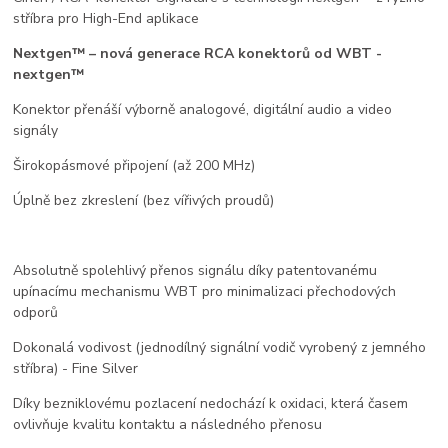
stříbra pro High-End aplikace
Nextgen™ – nová generace RCA konektorů od WBT -
nextgen™
Konektor přenáší výborně analogové, digitální audio a video
signály
Širokopásmové připojení (až 200 MHz)
Úplně bez zkreslení (bez vířivých proudů)
Absolutně spolehlivý přenos signálu díky patentovanému
upínacímu mechanismu WBT pro minimalizaci přechodových
odporů
Dokonalá vodivost (jednodílný signální vodič vyrobený z jemného
stříbra) - Fine Silver
Díky bezniklovému pozlacení nedochází k oxidaci, která časem
ovlivňuje kvalitu kontaktu a následného přenosu