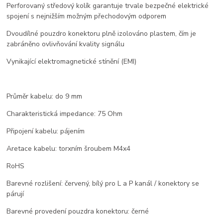
Perforovaný středový kolík garantuje trvale bezpečné elektrické
spojení s nejnižším možným přechodovým odporem
Dvoudílné pouzdro konektoru plně izolováno plastem, čím je
zabráněno ovlivňování kvality signálu
Vynikající elektromagnetické stínění (EMI)
Průměr kabelu: do 9 mm
Charakteristická impedance: 75 Ohm
Připojení kabelu: pájením
Aretace kabelu: torxním šroubem M4x4
RoHS
Barevné rozlišení: červený, bílý pro L a P kanál / konektory se
párují
Barevné provedení pouzdra konektoru: černé