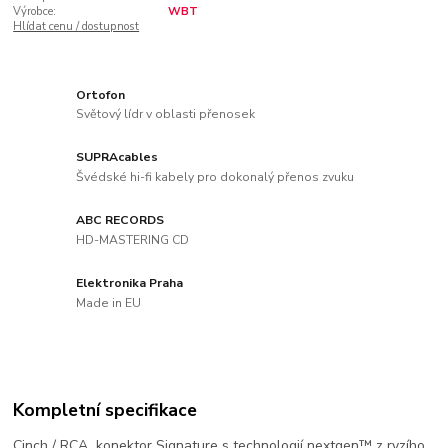
Výrobce:
WBT
Hlídat cenu / dostupnost
Ortofon
Světový lídr v oblasti přenosek
SUPRAcables
Švédské hi-fi kabely pro dokonalý přenos zvuku
ABC RECORDS
HD-MASTERING CD
Elektronika Praha
Made in EU
Kompletní specifikace
Cinch / RCA konektor Signature s technologií nextgen™ z ryzího