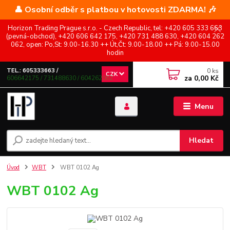
👤 Osobní odběr s platbou v hotovosti ZDARMA! 🎶
Horizon Trading Prague s.r.o. - Czech Republic, tel: +420 605 333 663
(pevná-obchod), +420 606 642 175, +420 731 488 630, +420 604 262
062, open: Po,St: 9.00-16.30 ++ Út,Čt: 9.00-18.00 ++ Pá: 9.00-15.00
hodin
0
ks
TEL.: 605333663 /
CZK
za
0,00 Kč
606642175 / 731488630 / 604262062
Menu
Hledat
Úvod
WBT
WBT 0102 Ag
WBT 0102 Ag