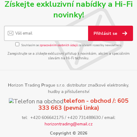
Získejte exkluzivní nabídky a Hi-Fi
novinky!
Přihlásit se
Souhlasím se
zpracováním osobních údajů
za účelem rozesílky newsletteru.
Zaregistrujte se a získejte exkluzivní přístup k novinkám, akcím a speciálním
slevám na Hi-Fi techniku.
H
orizon
T
rading
P
rague s.r.o. distributor značkové elektroniky,
hudby a příslušenství
telefon - obchod /: 605
333 663 (pevná linka)
tel: +420 606642175 / +420 731488630 / email:
horizontrading@email.cz
Copyright © 2026