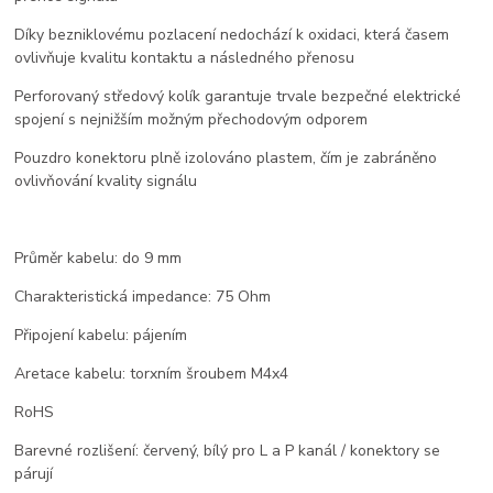
Díky bezniklovému pozlacení nedochází k oxidaci, která časem
ovlivňuje kvalitu kontaktu a následného přenosu
Perforovaný středový kolík garantuje trvale bezpečné elektrické
spojení s nejnižším možným přechodovým odporem
Pouzdro konektoru plně izolováno plastem, čím je zabráněno
ovlivňování kvality signálu
Průměr kabelu: do 9 mm
Charakteristická impedance: 75 Ohm
Připojení kabelu: pájením
Aretace kabelu: torxním šroubem M4x4
RoHS
Barevné rozlišení: červený, bílý pro L a P kanál / konektory se
párují