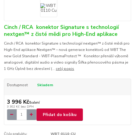
Cinch / RCA konektor Signature s technologií
nextgen™ z čisté mědi pro High-End aplikace
Cinch / RCA konektor Signature s technologií nextgen™ z čisté mědi pro
High-End aplikace Nextgen™ – nová generace konektorů od WBT The
new Gold Standard - WBT-PlasmaProtect ™ Konektor přenáší výborně
analogové, digitální audio a video signály Šířka přenosového pásma je
1 GHz Úplně bez zkreslení (...
celý popis
Dostupnost
Skladem
3 996 Kč
/
balení
3 302 Kč
bez DPH
Přidat do košíku
Číslo produktu:
WBT-0110-CU