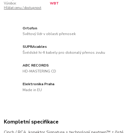
Výrobce:
WBT
Hlídat cenu / dostupnost
Ortofon
Světový lídr v oblasti přenosek
SUPRAcables
Švédské hi-fi kabely pro dokonalý přenos zvuku
ABC RECORDS
HD-MASTERING CD
Elektronika Praha
Made in EU
Kompletní specifikace
Cinch / RCA konektor Signature s technologií nextgen™ z čisté