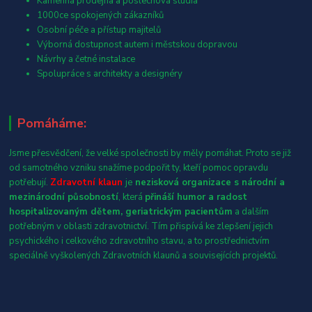
Kamenná prodejna a poslechová studia
1000ce spokojených zákazníků
Osobní péče a přístup majitelů
Výborná dostupnost autem i městskou dopravou
Návrhy a četné instalace
Spolupráce s architekty a designéry
Pomáháme:
Jsme přesvědčení, že velké společnosti by měly pomáhat. Proto se již
od samotného vzniku snažíme podpořit ty, kteří pomoc opravdu
potřebují.
Zdravotní klaun
je
nezisková organizace s národní a
mezinárodní působností
, která
přináší humor a radost
hospitalizovaným dětem, geriatrickým pacientům
a dalším
potřebným v oblasti zdravotnictví. Tím přispívá ke zlepšení jejich
psychického i celkového zdravotního stavu, a to prostřednictvím
speciálně vyškolených Zdravotních klaunů a souvisejících projektů.