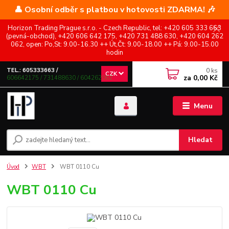
👤 Osobní odběr s platbou v hotovosti ZDARMA! 🎶
Horizon Trading Prague s.r.o. - Czech Republic, tel: +420 605 333 663
(pevná-obchod), +420 606 642 175, +420 731 488 630, +420 604 262
062, open: Po,St: 9.00-16.30 ++ Út,Čt: 9.00-18.00 ++ Pá: 9.00-15.00
hodin
0
ks
TEL.: 605333663 /
CZK
za
0,00 Kč
606642175 / 731488630 / 604262062
Menu
Hledat
Úvod
WBT
WBT 0110 Cu
WBT 0110 Cu