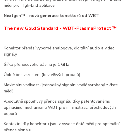
mědi pro High-End aplikace
Nextgen™ – nová generace konektorů od WBT
The new Gold Standard - WBT-PlasmaProtect ™
Konektor přenáší výborně analogové, digitální audio a video
signály
Šířka přenosového pásma je 1 GHz
Úplně bez zkreslení (bez vířivých proudů)
Maximální vodivost (jednodílný signální vodič vyrobený z čisté
mědi)
Absolutně spolehlivý přenos signálu díky patentovanému
upínacímu mechanismu WBT pro minimalizaci přechodových
odporů
Kontaktní díly konektoru jsou z vysoce čisté mědi pro optimální
přenos signálu