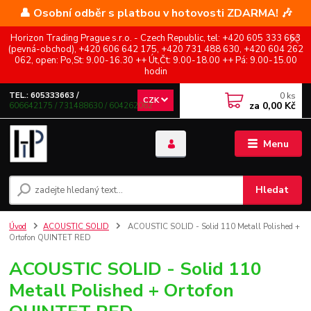
👤 Osobní odběr s platbou v hotovosti ZDARMA! 🎶
Horizon Trading Prague s.r.o. - Czech Republic, tel: +420 605 333 663
(pevná-obchod), +420 606 642 175, +420 731 488 630, +420 604 262
062, open: Po,St: 9.00-16.30 ++ Út,Čt: 9.00-18.00 ++ Pá: 9.00-15.00
hodin
0
ks
TEL.: 605333663 /
CZK
za
0,00 Kč
606642175 / 731488630 / 604262062
Menu
Hledat
Úvod
ACOUSTIC SOLID
ACOUSTIC SOLID - Solid 110 Metall Polished +
Ortofon QUINTET RED
ACOUSTIC SOLID - Solid 110
Metall Polished + Ortofon