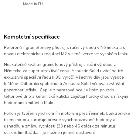
Made in EU
Kompletní specifikace
Referenční gramofonový přístroj s ruční výrobou v Německu a s
novou elektronickou regulací M2 v ceně, verze ve vysokém lesku.
Neskutečně kvalitní gramofonový přístroj s ruční výrobou z
Německa za super atraktivní cenu. Acoustic Solid uvádí na trh
exkluzivní speciální řadu k 35. výročí. Všechny díly jsou vysoce
leštěné. Odborníci společnosti Acoustic Solid věnovali zvláštní
pozornost ložisku. Čep je z nerezové oceli v litém pouzdru,
teflonové dno a keramická kulička zajišťují hladký chod s nízkými
hodnotami kmitání a hluku.
Pohon je tvořen synchronním motorem přes řemínek. Elektronické
řízení motoru zaručuje přesné synchronizované hodnoty a
usnadňuje změnu rychlosti (33 nebo 45 otáček za minutu)
stisknutím tlačítka - je možné i jemné nastavení.