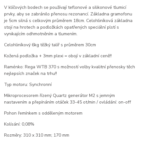
V klíčových bodech se používají teflonové a silikonové tlumicí
prvky, aby se zabránilo přenosu rezonancí. Základna gramofonu
je 5cm silná s celkovým průměrem 18cm. Celohliníková základna
stojí na hrotech a podložkách opatřených speciální plstí s
vynikajícím odhmotněním a tlumením.
Celohliníkový 6kg těžký talíř s průměrem 30cm
Kožená podložka + 3mm plexi = obojí v základní ceně!!
Raménko: Rega WTB 370 s možností volby kvalitní přenosky těch
nejlepsích značek na trhu!!
Typ motoru: Synchronní
Mikroprocesorem řízený Quartz generátor M2 s jemným
nastavením a přepínáním otáček 33-45 ot/min / ovládání: on-off
Pohon řemínkem s odděleným motorem
Kolísání: 0,08%
Rozměry: 310 x 310 mm; 170 mm