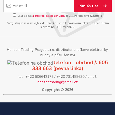
Přihlásit se
Souhlasím se
zpracováním osobních údajů
za účelem rozesílky newsletteru.
Zaregistrujte se a získejte exkluzivní přístup k novinkám, akcím a speciálním
slevám na Hi-Fi techniku.
H
orizon
T
rading
P
rague s.r.o. distributor značkové elektroniky,
hudby a příslušenství
telefon - obchod /: 605
333 663 (pevná linka)
tel: +420 606642175 / +420 731488630 / email:
horizontrading@email.cz
Copyright © 2026