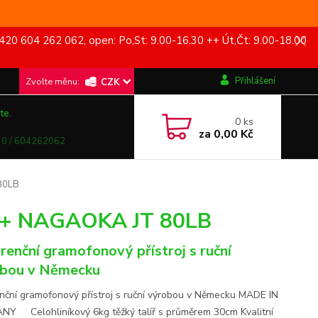
420 604 262 062, open: Po,St: 9.00-16.30 ++ Út,Čt: 9.00-18.00
Přihlášení
CZK
te.
0
ks
za
0,00 Kč
0 / 604262062
80LB
l + NAGAOKA JT 80LB
renční gramofonový přístroj s ruční
bou v Německu
nční gramofonový přístroj s ruční výrobou v Německu MADE IN
Y Celohliníkový 6kg těžký talíř s průměrem 30cm Kvalitní