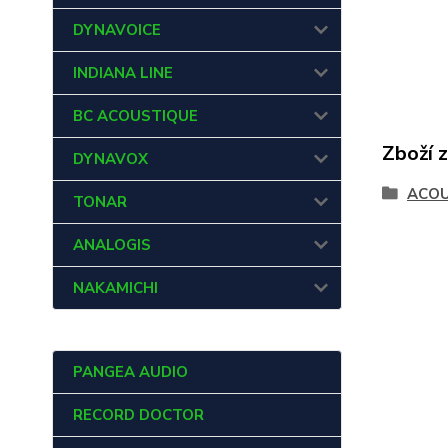
DYNAVOICE
INDIANA LINE
BC ACOUSTIQUE
Zboží 
DYNAVOX
ACOU
TONAR
ANALOGIS
NAKAMICHI
PANGEA AUDIO
RECORD DOCTOR