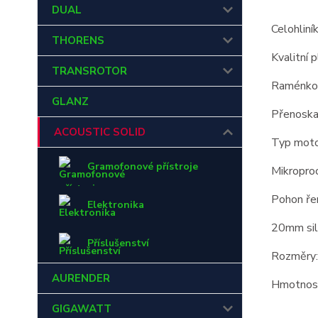
DUAL
Celohlin
THORENS
Kvalitní 
TRANSROTOR
Raménk
GLANZ
Přenoska
ACOUSTIC SOLID
Typ moto
Gramofonové přístroje
Mikropro
Pohon ř
Elektronika
20mm sil
Příslušenství
Rozměry
AURENDER
Hmotnost
GIGAWATT