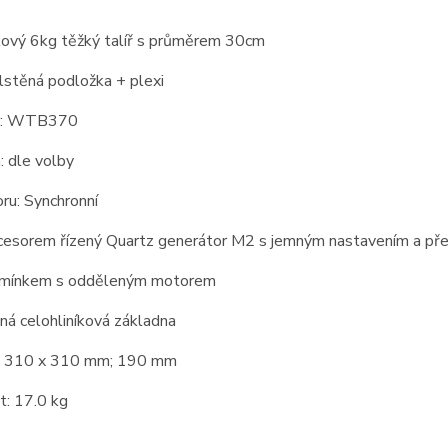
íkový 6kg těžký talíř s průměrem 30cm
plstěná podložka + plexi
o: WTB370
: dle volby
ru: Synchronní
cesorem řízený Quartz generátor M2 s jemným nastavením a přep
emínkem s odděleným motorem
ná celohliníková základna
: 310 x 310 mm; 190 mm
: 17.0 kg