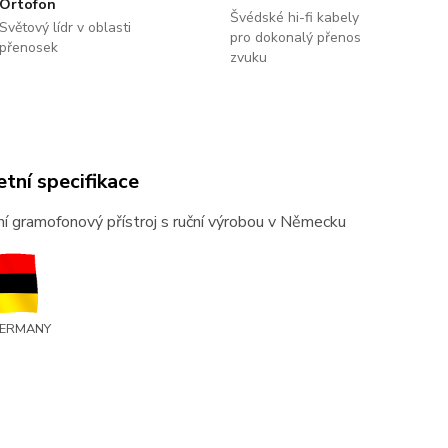
Ortofon
Švédské hi-fi kabely
Světový lídr v oblasti
pro dokonalý přenos
přenosek
zvuku
tní specifikace
í gramofonový přístroj s ruční výrobou v Německu
GERMANY