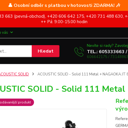
👤 Osobní odběr s platbou v hotovosti ZDARMA! 🎶
5 333 663 (pevná-obchod), +420 606 642 175, +420 731 488 630, +
++ Pá: 9.00-15.00 hodin
o vás
Nevíte si rady? Zavolej
Hledat
TEL.: 605333663 /
606642175 / 73148863
ACOUSTIC SOLID
ACOUSTIC SOLID - Solid 111 Metal + NAGAOKA JT 
STIC SOLID - Solid 111 Meta
Refe
odávanější produkt
výro
Refere
GERMAN