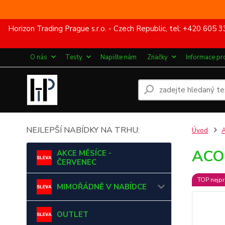
Horizon Trading Prague s.r.o. - Czech Republic, tel: +420 60
O nás
Testy
Napište nám
Značky
Informace pr
NEJLEPŠÍ NABÍDKY NA TRHU:
Úvod
ACOU
AKCE MĚSÍCE -
ČERVENEC
TOP nejpr
MIMOŘÁDNĚ V NABÍDCE
OUTLET