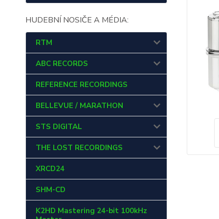
HUDEBNÍ NOSIČE A MÉDIA:
RTM
ABC RECORDS
REFERENCE RECORDINGS
BELLEVUE / MARATHON
STS DIGITAL
THE LOST RECORDINGS
XRCD24
SHM-CD
K2HD Mastering 24-bit 100kHz