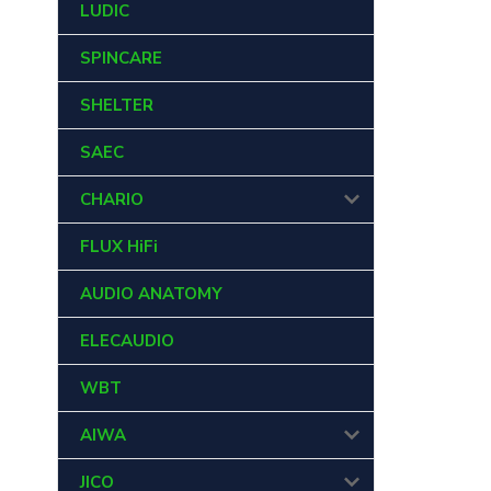
LUDIC
SPINCARE
SHELTER
SAEC
CHARIO
FLUX HiFi
AUDIO ANATOMY
ELECAUDIO
WBT
AIWA
JICO