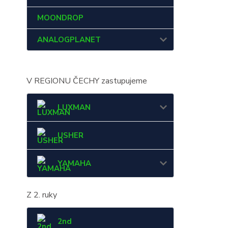
MOONDROP
ANALOGPLANET
V REGIONU ČECHY zastupujeme
LUXMAN
USHER
YAMAHA
Z 2. ruky
2nd