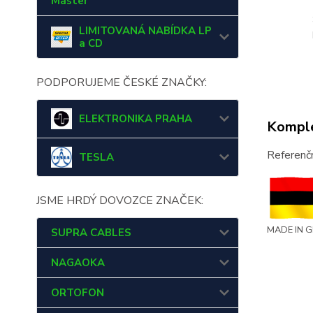
Master
LIMITOVANÁ NABÍDKA LP
a CD
PODPORUJEME ČESKÉ ZNAČKY:
ELEKTRONIKA PRAHA
Komple
Referenčn
TESLA
JSME HRDÝ DOVOZCE ZNAČEK:
MADE IN 
SUPRA CABLES
NAGAOKA
ORTOFON