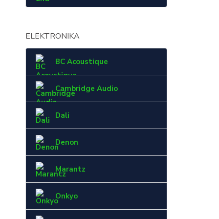
ELEKTRONIKA
BC Acoustique
Cambridge Audio
Dali
Denon
Marantz
Onkyo