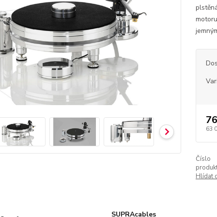
plstěn
motoru
jemným
Dos
Var
76
63 
Číslo
produkt
Hlídat 
SUPRAcables