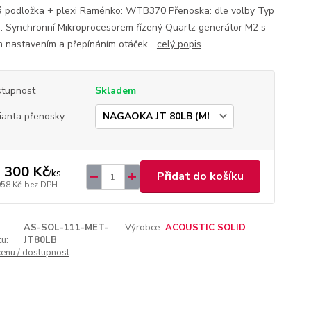
á podložka + plexi Raménko: WTB370 Přenoska: dle volby Typ
: Synchronní Mikroprocesorem řízený Quartz generátor M2 s
 nastavením a přepínáním otáček...
celý popis
tupnost
Skladem
ianta přenosky
 300 Kč
/
ks
Přidat do košíku
058 Kč
bez DPH
AS-SOL-111-MET-
Výrobce:
ACOUSTIC SOLID
u:
JT80LB
cenu / dostupnost