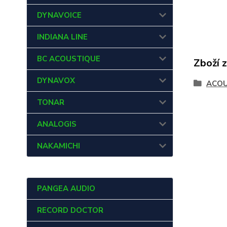
DYNAVOICE
INDIANA LINE
BC ACOUSTIQUE
Zboží 
DYNAVOX
ACOU
TONAR
ANALOGIS
NAKAMICHI
PANGEA AUDIO
RECORD DOCTOR