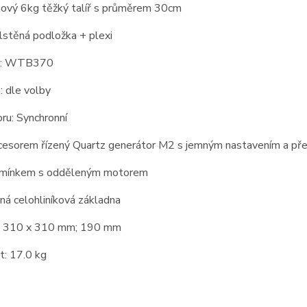
íkový 6kg těžký talíř s průměrem 30cm
plstěná podložka + plexi
o: WTB370
: dle volby
ru: Synchronní
cesorem řízený Quartz generátor M2 s jemným nastavením a přep
emínkem s odděleným motorem
ná celohliníková základna
: 310 x 310 mm; 190 mm
: 17.0 kg