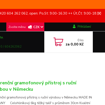
420 604 262 062, open: Po,St: 9.00-16.30 ++ Út,Čt: 9.00-18.00
Přihlášení
CZK
te.
0
ks
za
0,00 Kč
0 / 604262062
renční gramofonový přístroj s ruční
bou v Německu
nční gramofonový přístroj s ruční výrobou v Německu MADE IN
Y Celohliníkový 6kg těžký talíř s průměrem 30cm Kvalitní