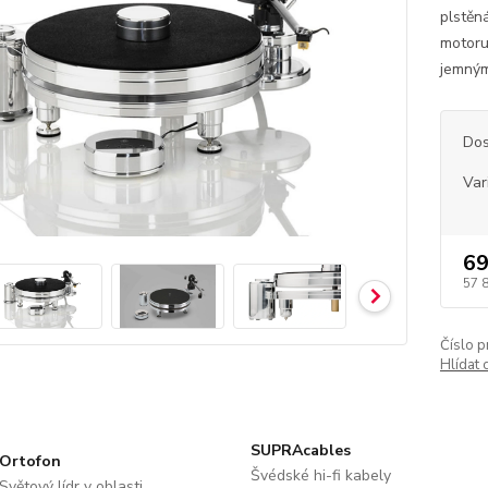
plstěn
motoru
jemným
Dos
Var
69
57 
Číslo p
Hlídat 
SUPRAcables
Ortofon
Švédské hi-fi kabely
Světový lídr v oblasti