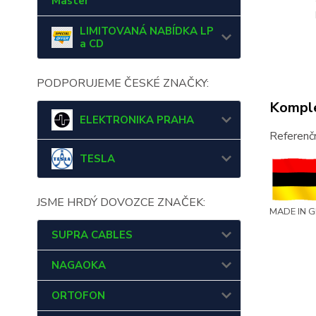
Master
LIMITOVANÁ NABÍDKA LP
a CD
PODPORUJEME ČESKÉ ZNAČKY:
Komple
ELEKTRONIKA PRAHA
Referenčn
TESLA
JSME HRDÝ DOVOZCE ZNAČEK:
MADE IN 
SUPRA CABLES
NAGAOKA
ORTOFON