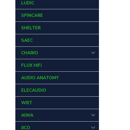
LUDIC
SPINCARE
SHELTER
SAEC
CHARIO
FLUX HiFi
AUDIO ANATOMY
ELECAUDIO
WBT
AIWA
JICO