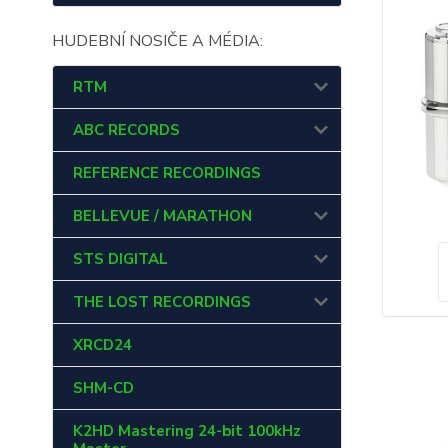
HUDEBNÍ NOSIČE A MÉDIA:
RTM
ABC RECORDS
REFERENCE RECORDINGS
BELLEVUE / MARATHON
STS DIGITAL
THE LOST RECORDINGS
XRCD24
SHM-CD
K2HD Mastering 24-bit 100kHz