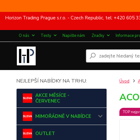
Horizon Trading Prague s.r.o. - Czech Republic, tel: +420 60
O nás
Testy
Napište nám
Značky
Informace pr
NEJLEPŠÍ NABÍDKY NA TRHU:
Úvod
ACOU
AKCE MĚSÍCE -
ČERVENEC
TOP nejpr
MIMOŘÁDNĚ V NABÍDCE
OUTLET