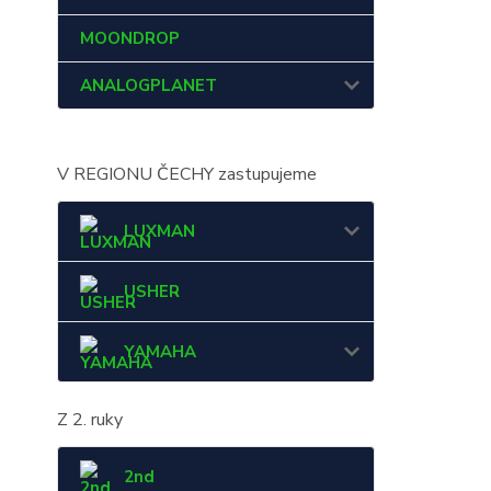
MOONDROP
ANALOGPLANET
V REGIONU ČECHY zastupujeme
LUXMAN
USHER
YAMAHA
Z 2. ruky
2nd