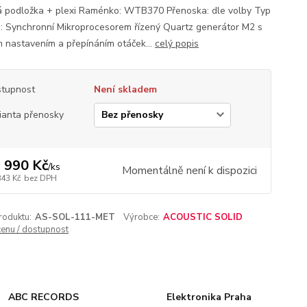
á podložka + plexi Raménko: WTB370 Přenoska: dle volby Typ
: Synchronní Mikroprocesorem řízený Quartz generátor M2 s
 nastavením a přepínáním otáček...
celý popis
tupnost
Není skladem
ianta přenosky
 990 Kč
/
ks
Momentálně není k dispozici
843 Kč
bez DPH
roduktu:
AS-SOL-111-MET
Výrobce:
ACOUSTIC SOLID
cenu / dostupnost
ABC RECORDS
Elektronika Praha