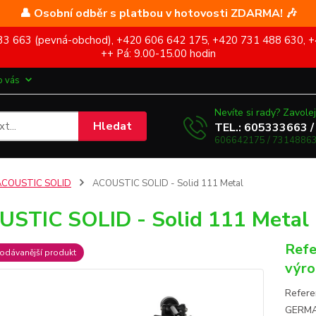
👤 Osobní odběr s platbou v hotovosti ZDARMA! 🎶
5 333 663 (pevná-obchod), +420 606 642 175, +420 731 488 630, +
++ Pá: 9.00-15.00 hodin
o vás
Nevíte si rady? Zavolej
Hledat
TEL.: 605333663 /
606642175 / 73148863
ACOUSTIC SOLID
ACOUSTIC SOLID - Solid 111 Metal
STIC SOLID - Solid 111 Metal
Refe
odávanější produkt
výro
Refere
GERMAN