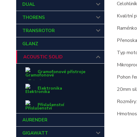
Celohlin
DUAL
Kvalitní 
THORENS
Raménk
TRANSROTOR
Přenoska
GLANZ
Typ moto
ACOUSTIC SOLID
Mikropro
Gramofonové přístroje
Pohon ř
Elektronika
20mm sil
Rozměry
Příslušenství
Hmotnost
AURENDER
GIGAWATT