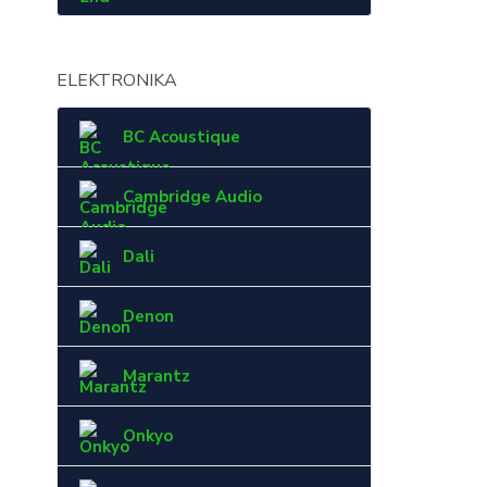
ELEKTRONIKA
BC Acoustique
Cambridge Audio
Dali
Denon
Marantz
Onkyo