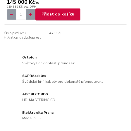
145 000 Kč
/
ks
119 835 Kč
bez DPH
Přidat do košíku
Číslo produktu:
A200-1
Hlídat cenu / dostupnost
Ortofon
Světový lídr v oblasti přenosek
SUPRAcables
Švédské hi-fi kabely pro dokonalý přenos zvuku
ABC RECORDS
HD-MASTERING CD
Elektronika Praha
Made in EU