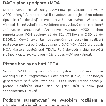
DAC s plnou podporou MQA
Stereo verze čipové sady AKM4490 je základem DAC v
A200. Inženýři Aurender navrhli obvodové topologie kolem tohoto
čipu, které dosahují nové úrovně zvukového výkonu a
věrnosti. Jemně vyladěno a vyjádřeno pro zvukový charakter, který
zní velice analogově. Analogové výstupy A200 mohou
reprodukovat PCM soubory až do 32bit/768kHz a DSD až do
DSD512. Kromě toho lze streamování ve vysokém rozlišení
realizovat pomocí plně dekódovaného DAC MQA A200 pro obsah
MQA Masters společnosti TIDAL. Plný dekodér nabízí nejvyšší
možnou kvalitu zvuku, jakou může proces MQA poskytnout.
Přesné hodiny na bázi FPGA
Srdcem A200 je vysoce přesný systém generování hodin
obsahující Field-Programmable Gate Arrays (FPGA). S hodinovým
generátorem snižujícím jitter pod 100 fs, který přesně načasuje
přenos digitálních audio dat, se jitter sníží hluboko pod
zanedbatelnou úroveň.
Podpora streamování ve vysokém rozlišení a
obsahu založeného na souborech