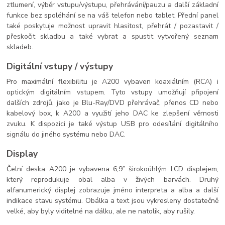
ztlumení, výběr vstupu/výstupu, přehrávání/pauzu a další základní
funkce bez spoléhání se na váš telefon nebo tablet. Přední panel
také poskytuje možnost upravit hlasitost, přehrát / pozastavit /
přeskočit skladbu a také vybrat a spustit vytvořený seznam
skladeb.
Digitální vstupy / výstupy
Pro maximální flexibilitu je A200 vybaven koaxiálním (RCA) i
optickým digitálním vstupem. Tyto vstupy umožňují připojení
dalších zdrojů, jako je Blu-Ray/DVD přehrávač, přenos CD nebo
kabelový box, k A200 a využití jeho DAC ke zlepšení věrnosti
zvuku. K dispozici je také výstup USB pro odesílání digitálního
signálu do jiného systému nebo DAC.
Display
Čelní deska A200 je vybavena 6,9” širokoúhlým LCD displejem,
který reprodukuje obal alba v živých barvách. Druhý
alfanumerický displej zobrazuje jméno interpreta a alba a další
indikace stavu systému. Obálka a text jsou vykresleny dostatečně
velké, aby byly viditelné na dálku, ale ne natolik, aby rušily.