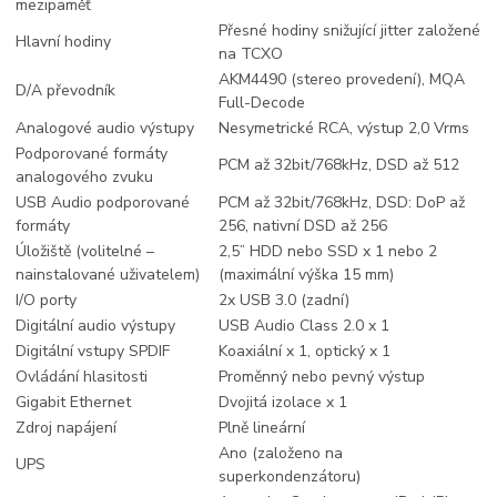
mezipaměť
Přesné hodiny snižující jitter založené
Hlavní hodiny
na TCXO
AKM4490 (stereo provedení), MQA
D/A převodník
Full-Decode
Analogové audio výstupy
Nesymetrické RCA, výstup 2,0 Vrms
Podporované formáty
PCM až 32bit/768kHz, DSD až 512
analogového zvuku
USB Audio podporované
PCM až 32bit/768kHz, DSD: DoP až
formáty
256, nativní DSD až 256
Úložiště (volitelné –
2,5” HDD nebo SSD x 1 nebo 2
nainstalované uživatelem)
(maximální výška 15 mm)
I/O porty
2x USB 3.0 (zadní)
Digitální audio výstupy
USB Audio Class 2.0 x 1
Digitální vstupy SPDIF
Koaxiální x 1, optický x 1
Ovládání hlasitosti
Proměnný nebo pevný výstup
Gigabit Ethernet
Dvojitá izolace x 1
Zdroj napájení
Plně lineární
Ano (založeno na
UPS
superkondenzátoru)