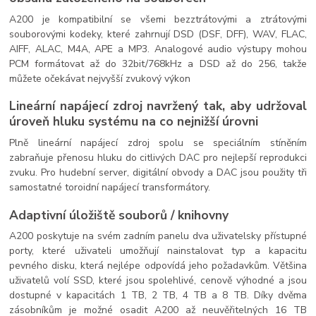
A200 je kompatibilní se všemi bezztrátovými a ztrátovými
souborovými kodeky, které zahrnují DSD (DSF, DFF), WAV, FLAC,
AIFF, ALAC, M4A, APE a MP3. Analogové audio výstupy mohou
PCM formátovat až do 32bit/768kHz a DSD až do 256, takže
můžete očekávat nejvyšší zvukový výkon
Lineární napájecí zdroj navržený tak, aby udržoval
úroveň hluku systému na co nejnižší úrovni
Plně lineární napájecí zdroj spolu se speciálním stíněním
zabraňuje přenosu hluku do citlivých DAC pro nejlepší reprodukci
zvuku. Pro hudební server, digitální obvody a DAC jsou použity tři
samostatné toroidní napájecí transformátory.
Adaptivní úložiště souborů / knihovny
A200 poskytuje na svém zadním panelu dva uživatelsky přístupné
porty, které uživateli umožňují nainstalovat typ a kapacitu
pevného disku, která nejlépe odpovídá jeho požadavkům. Většina
uživatelů volí SSD, které jsou spolehlivé, cenově výhodné a jsou
dostupné v kapacitách 1 TB, 2 TB, 4 TB a 8 TB. Díky dvěma
zásobníkům je možné osadit A200 až neuvěřitelných 16 TB