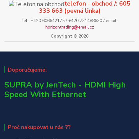
telefon - obchod /: 605
333 663 (pevná linka)
tel: +420 606642175 / +420 731488630 / email:
horizontrading@email.cz
Copyright © 2026
Doporučujeme:
SUPRA by JenTech - HDMI High
Speed With Ethernet
Proč nakupovat u nás ??