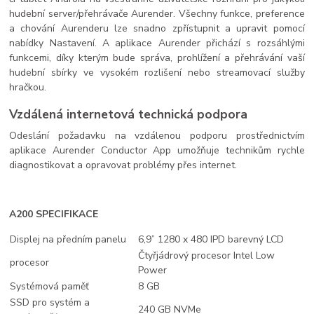
hudební server/přehrávače Aurender. Všechny funkce, preference
a chování Aurenderu lze snadno zpřístupnit a upravit pomocí
nabídky Nastavení. A aplikace Aurender přichází s rozsáhlými
funkcemi, díky kterým bude správa, prohlížení a přehrávání vaší
hudební sbírky ve vysokém rozlišení nebo streamovací služby
hračkou.
Vzdálená internetová technická podpora
Odeslání požadavku na vzdálenou podporu prostřednictvím
aplikace Aurender Conductor App umožňuje technikům rychle
diagnostikovat a opravovat problémy přes internet.
A200 SPECIFIKACE
Displej na předním panelu
6,9” 1280 x 480 IPD barevný LCD
Čtyřjádrový procesor Intel Low
procesor
Power
Systémová paměť
8 GB
SSD pro systém a
240 GB NVMe