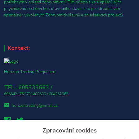
potřebným v oblasti zdravotnictví. Tím přispívá ke zlepšení jejich
psychického i celkového zdravotního stavu, a to prostřednictvím
speciálně vyškolených Zdravotních klaunů a souvisejících projektů.
Kontakt:
Horizon Trading Prague sro
TEL.: 605333663 /
606642175 / 731488630 / 604262062
horizontrading@email.cz
Zpracování cookies