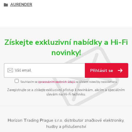
AURENDER
Získejte exkluzivní nabídky a Hi-Fi
novinky!
Přihlásit se
Souhlasím se
zpracováním osobních údajů
za účelem rozesílky newsletteru.
Zaregistrujte se a získejte exkluzivní přístup k novinkám, akcím a speciálním
slevám na Hi-Fi techniku.
H
orizon
T
rading
P
rague s.r.o. distributor značkové elektroniky,
hudby a příslušenství