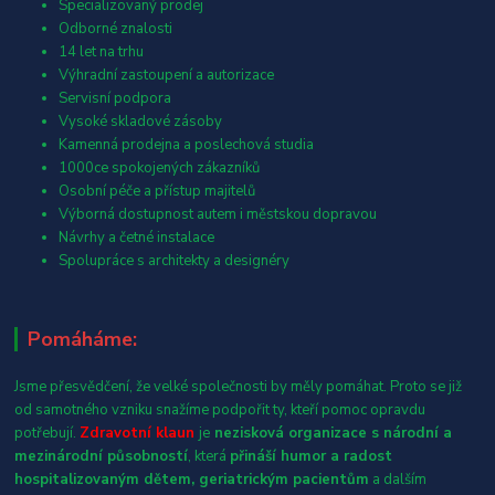
Specializovaný prodej
Odborné znalosti
14 let na trhu
Výhradní zastoupení a autorizace
Servisní podpora
Vysoké skladové zásoby
Kamenná prodejna a poslechová studia
1000ce spokojených zákazníků
Osobní péče a přístup majitelů
Výborná dostupnost autem i městskou dopravou
Návrhy a četné instalace
Spolupráce s architekty a designéry
Pomáháme:
Jsme přesvědčení, že velké společnosti by měly pomáhat. Proto se již
od samotného vzniku snažíme podpořit ty, kteří pomoc opravdu
potřebují.
Zdravotní klaun
je
nezisková organizace s národní a
mezinárodní působností
, která
přináší humor a radost
hospitalizovaným dětem, geriatrickým pacientům
a dalším