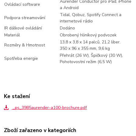
Aurender Conductor pro iPad, iPhone
Ovládací software
a Android
Tidal, Qobuz, Spotify Connect a
Podpora streamování
internetové rádio
IR dálkové ovládání
Dodáno
Materiál
Obrobený hliníkový podvozek
13,8 x 3,8 x 14 palců, 21,2 liber.
Rozměry & Hmotnost
350 x 96 x 355 mm, 9,6 kg
Přehrát (26 W), Špičkový (30 W),
Spotřeba energie
Pohotovostní režim (6,5 W)
Ke stažení
_ps_3985aurender-a100-brochure.pdf
Zboží zařazeno v kategoriích