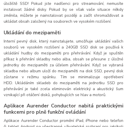
úložiště SSD! Pokud jste nadšenci pro streamování, nemusíte
instalovat žádné disky. Pokud by se však vaše situace někdy
změnila, můžete je nainstalovat později a začít shromažďovat a
ukládat obsah založený na souborech ve vysokém rozlišení.
Ukládání do mezipaměti
Interní pevný disk, který nainstalujete, umožňuje ukládání vašich
souborů ve vysokém rozlišení a 240GB SSD disk se používá k
ukládání hudby do mezipaměti pro přehrávání. Když je spuštěn
příkaz k přehrání skladby nebo alba, obsah se přesune z úložné
jednotky do mezipaměti za účelem přehrávání. Když se vybraná
skladba nebo album uloží do mezipaměti na disk SSD, pevný disk
zůstane v režimu spánku. Tím se minimalizuje opotřebení
HDD. Ukládáním skladeb do mezipaměti na jednotku SSD pro
přehrávání je také zcela eliminován elektrický a akustický šum
vznikající při otáčení disků, pohybujících se hlav a motorů.
Aplikace Aurender Conductor nabitá praktickými
funkcemi pro plně funkční ovládání
Aplikace Aurender Conductor promění iPad, iPhone nebo telefon
či tablet Android na všestranné uživatelské rozhraní pro jakýkoli