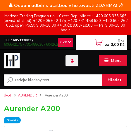
👤 Osobní odběr s platbou v hotovosti ZDARMA! 🎶
Horizon Trading Prague s.r.o. - Czech Republic, tel: +420 605 333 663
(pevná-obchod), +420 606 642 175, +420 731 488 630, +420 604 262
062, open: Po,St: 9.00-16.30 ++ Út,Čt: 9.00-18.00 ++ Pá: 9.00-15.00
hodin
0
ks
TEL.: 605333663 /
CZK
za
0,00 Kč
606642175 / 731488630 / 604262062
Menu
Hledat
Úvod
AURENDER
Aurender A200
Aurender A200
Novinka