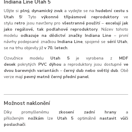
Indiana Line Utah 5
Užijte si
plný, dynamický zvuk
a vydejte se na
hudební cestu s
Utah 5
! Tyto
výkonné třípásmové reproduktory
ve
stylu
retro
jsou navrženy pro
všestranné použití
–
excelují jak
jako regálové, tak podlahové reproduktory
. Název tohoto
modelu
odkazuje na dědictví značky Indiana Line
– první
návrhy podepsané značkou
Indiana Line
, spojené se
sérií Utah
,
se na trhu objevily již
v 70. letech
.
Ozvučnice modelu
Utah 5
je vyrobena z
MDF
desek
pokrytých
PVC dýhou
a reproduktory jsou dostupné
ve
dvou barevných variantách
–
černý dub nebo světlý dub
. Obě
verze mají
pevný matně černý přední panel
.
Možnost naklonění
Díky promyšlenému
zkosení zadní hrany
a
přiloženým
nožkám
lze
Utah 5
optimálně
nastavit vůči
posluchači
.