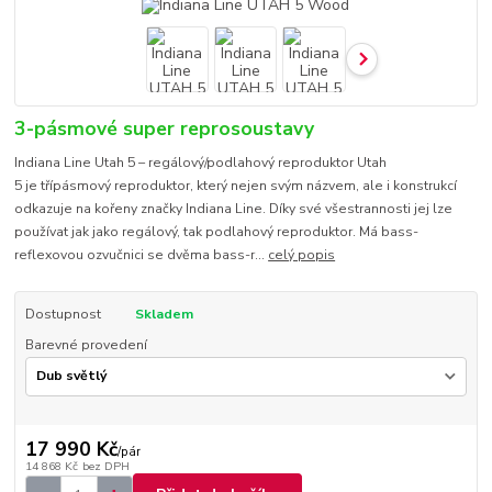
3-pásmové super reprosoustavy
Indiana Line Utah 5 – regálový/podlahový reproduktor Utah
5 je třípásmový reproduktor, který nejen svým názvem, ale i konstrukcí
odkazuje na kořeny značky Indiana Line. Díky své všestrannosti jej lze
používat jak jako regálový, tak podlahový reproduktor. Má bass-
reflexovou ozvučnici se dvěma bass-r...
celý popis
Dostupnost
Skladem
Barevné provedení
17 990 Kč
/
pár
14 868 Kč
bez DPH