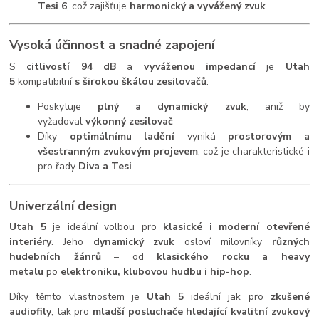
Tesi 6
, což zajišťuje
harmonický a vyvážený zvuk
Vysoká účinnost a snadné zapojení
S
citlivostí 94 dB
a
vyváženou impedancí
je
Utah
5
kompatibilní
s širokou škálou zesilovačů
.
Poskytuje
plný a dynamický zvuk
, aniž by
vyžadoval
výkonný zesilovač
Díky
optimálnímu ladění
vyniká
prostorovým a
všestranným zvukovým projevem
, což je charakteristické i
pro řady
Diva a Tesi
Univerzální design
Utah 5
je ideální volbou pro
klasické i moderní otevřené
interiéry
. Jeho
dynamický zvuk
osloví milovníky
různých
hudebních žánrů
– od
klasického rocku a heavy
metalu
po
elektroniku, klubovou hudbu i hip-hop
.
Díky těmto vlastnostem je
Utah 5
ideální jak pro
zkušené
audiofily
, tak pro
mladší posluchače hledající kvalitní zvukový