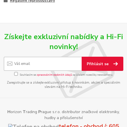
Regálové reprosoustavy
Získejte exkluzivní nabídky a Hi-Fi
novinky!
Přihlásit se
Souhlasím se
zpracováním osobních údajů
za účelem rozesílky newsletteru.
Zaregistrujte se a získejte exkluzivní přístup k novinkám, akcím a speciálním
slevám na Hi-Fi techniku.
H
orizon
T
rading
P
rague s.r.o. distributor značkové elektroniky,
hudby a příslušenství
telefon - obchod /: 605