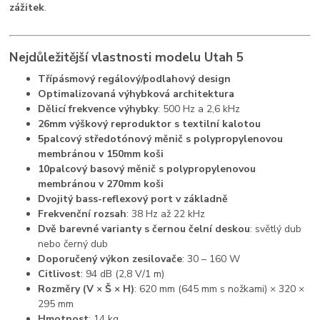
zážitek
.
Nejdůležitější vlastnosti modelu Utah 5
Třípásmový regálový/podlahový design
Optimalizovaná výhybková architektura
Dělicí frekvence výhybky
: 500 Hz a 2,6 kHz
26mm výškový reproduktor s textilní kalotou
5palcový středotónový měnič s polypropylenovou
membránou v 150mm koši
10palcový basový měnič s polypropylenovou
membránou v 270mm koši
Dvojitý bass-reflexový port v základně
Frekvenční rozsah
: 38 Hz až 22 kHz
Dvě barevné varianty s černou čelní deskou
: světlý dub
nebo černý dub
Doporučený výkon zesilovače
: 30 – 160 W
Citlivost
: 94 dB (2,8 V/1 m)
Rozměry (V × Š × H)
: 620 mm (645 mm s nožkami) × 320 ×
295 mm
Hmotnost
: 14 kg