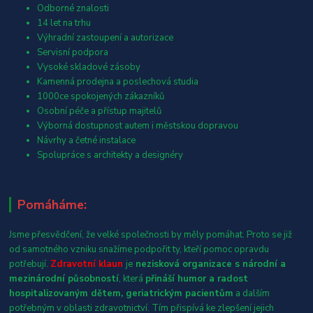
Odborné znalosti
14 let na trhu
Výhradní zastoupení a autorizace
Servisní podpora
Vysoké skladové zásoby
Kamenná prodejna a poslechová studia
1000ce spokojených zákazníků
Osobní péče a přístup majitelů
Výborná dostupnost autem i městskou dopravou
Návrhy a četné instalace
Spolupráce s architekty a designéry
Pomáháme:
Jsme přesvědčení, že velké společnosti by měly pomáhat. Proto se již
od samotného vzniku snažíme podpořit ty, kteří pomoc opravdu
potřebují.
Zdravotní klaun
je
nezisková organizace s národní a
mezinárodní působností
, která
přináší humor a radost
hospitalizovaným dětem, geriatrickým pacientům
a dalším
potřebným v oblasti zdravotnictví. Tím přispívá ke zlepšení jejich