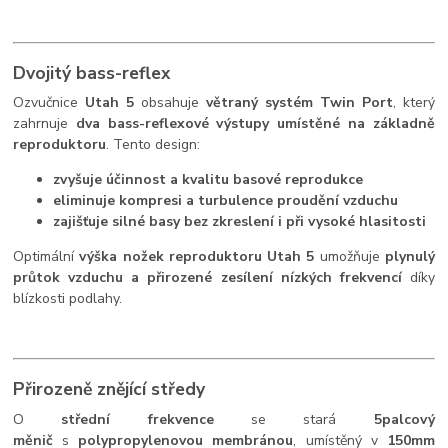
Dvojitý bass-reflex
Ozvučnice
Utah 5
obsahuje
větraný systém Twin Port
, který
zahrnuje
dva bass-reflexové výstupy umístěné na základně
reproduktoru
. Tento design:
zvyšuje účinnost a kvalitu basové reprodukce
eliminuje kompresi a turbulence proudění vzduchu
zajišťuje silné basy bez zkreslení i při vysoké hlasitosti
Optimální
výška nožek reproduktoru Utah 5
umožňuje
plynulý
průtok vzduchu a přirozené zesílení nízkých frekvencí
díky
blízkosti podlahy.
Přirozeně znějící středy
O
střední frekvence
se stará
5palcový
měnič
s
polypropylenovou membránou
, umístěný v
150mm