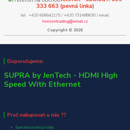
333 663 (pevná linka)
tel: +420 606642175 / +420 731488630 / email:
horizontrading@email.cz
Copyright © 2026
Doporučujeme:
SUPRA by JenTech - HDMI High
Speed With Ethernet
Proč nakupovat u nás ??
Specializovaný prodej