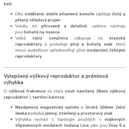
koši
.
Díky
oddělené, dobře utlumené komoře
zajišťuje
čistý a
přesný středový projev
Vokály zní
přirozeně a detailně
, zatímco nástroje
jsou
bohaté na nuance
Velká
čelní ozvučnice
odkazuje na
klasické
reproduktory
a poskytuje
plný a bohatý zvuk
, který
mnozí audiofilové upřednostňují před
moderními štíhlými
reproduktory
Vylepšený výškový reproduktor a prémiová
výhybka
O
výškové frekvence
se stará
nově navržený 26mm výškový
reproduktor
s
textilní kalotou
.
Neodymový magnetický systém
a
široká 104mm čelní
deska
poskytují
jemný, otevřený a prostorový zvuk
Výhybka vychází z topologie použitých v
vlajkových
třípásmových modelech Indiana Line
, jako jsou
Diva 6 a