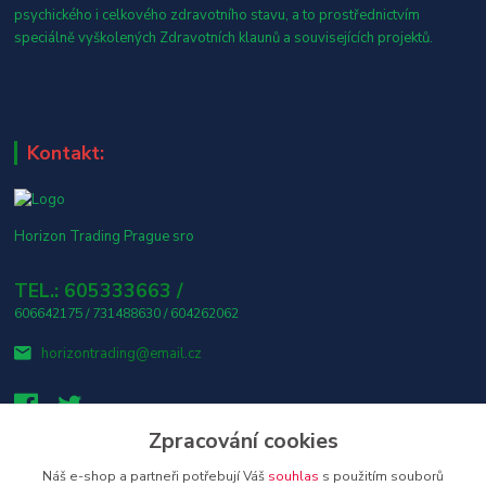
psychického i celkového zdravotního stavu, a to prostřednictvím
speciálně vyškolených Zdravotních klaunů a souvisejících projektů.
Kontakt:
Horizon Trading Prague sro
TEL.: 605333663 /
606642175 / 731488630 / 604262062
horizontrading@email.cz
Zpracování cookies
Náš e-shop a partneři potřebují Váš
souhlas
s použitím souborů