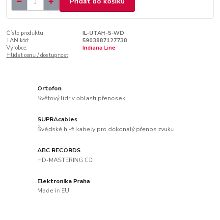
Přidat do košíku
Číslo produktu:
IL-UTAH-5-WD
EAN kód:
5903887127738
Výrobce:
Indiana Line
Hlídat cenu / dostupnost
Ortofon
Světový lídr v oblasti přenosek
SUPRAcables
Švédské hi-fi kabely pro dokonalý přenos zvuku
ABC RECORDS
HD-MASTERING CD
Elektronika Praha
Made in EU