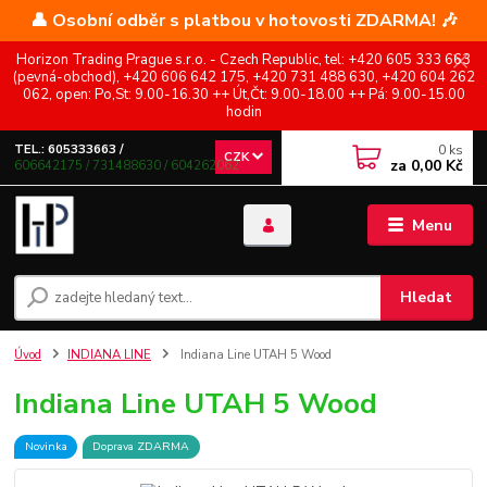
👤 Osobní odběr s platbou v hotovosti ZDARMA! 🎶
Horizon Trading Prague s.r.o. - Czech Republic, tel: +420 605 333 663
(pevná-obchod), +420 606 642 175, +420 731 488 630, +420 604 262
062, open: Po,St: 9.00-16.30 ++ Út,Čt: 9.00-18.00 ++ Pá: 9.00-15.00
hodin
0
ks
TEL.: 605333663 /
CZK
za
0,00 Kč
606642175 / 731488630 / 604262062
Menu
Hledat
Úvod
INDIANA LINE
Indiana Line UTAH 5 Wood
Indiana Line UTAH 5 Wood
Novinka
Doprava ZDARMA