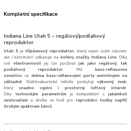
Kompletní specifikace
Indiana Line Utah 5 – regálový/podlahový
reproduktor
Utah 5
je
třípásmový reproduktor
, který nejen svým názvem,
ale i konstrukcí odkazuje na
kořeny značky Indiana Line
. Díky
své
všestrannosti
jej lze používat
jak jako regálový, tak
podlahový reproduktor
. Má
bass-reflexovou
ozvučnici
se
dvěma bass-reflexovými porty umístěnými na
základně
. Elektroakustické měniče poskytují
výkonný zvuk
,
který
snadno vyplní i prostorný loftový interiér
.
Díky
technickým parametrům
je kompatibilní s
jakýmkoli
zesilovačem
a skvěle se hodí pro
reprodukci hudby napříč
širokým spektrem žánrů
.