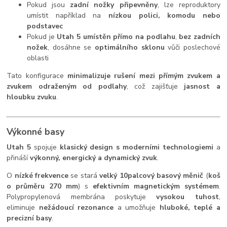
Pokud jsou
zadní nožky připevněny
, lze reproduktory
umístit například na
nízkou polici, komodu nebo
podstavec
Pokud je
Utah 5 umístěn přímo na podlahu
,
bez zadních
nožek
, dosáhne se
optimálního sklonu
vůči poslechové
oblasti
Tato konfigurace
minimalizuje rušení mezi přímým zvukem a
zvukem odraženým od podlahy
, což zajišťuje
jasnost a
hloubku zvuku
.
Výkonné basy
Utah 5
spojuje
klasický design s moderními technologiemi
a
přináší
výkonný, energický a dynamický zvuk
.
O
nízké frekvence
se stará
velký 10palcový basový měnič
(
koš
o průměru 270 mm
) s
efektivním magnetickým systémem
.
Polypropylenová membrána poskytuje
vysokou tuhost
,
eliminuje
nežádoucí rezonance
a umožňuje
hluboké, teplé a
precizní basy
.