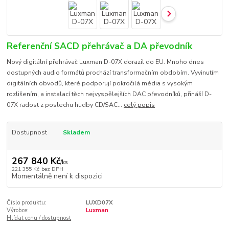
Referenční SACD přehrávač a DA převodník
Nový digitální přehrávač Luxman D-07X dorazil do EU. Mnoho dnes
dostupných audio formátů prochází transformačním obdobím. Vyvinutím
digitálních obvodů, které podporují pokročilá média s vysokým
rozlišením, a instalací těch nejvyspělejších DAC převodníků, přináší D-
07X radost z poslechu hudby CD/SAC...
celý popis
Dostupnost
Skladem
267 840 Kč
/
ks
221 355 Kč
bez DPH
Momentálně není k dispozici
Číslo produktu:
LUXD07X
Výrobce:
Luxman
Hlídat cenu / dostupnost