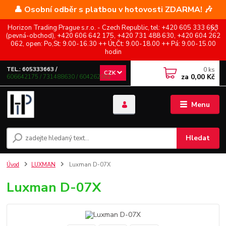
👤 Osobní odběr s platbou v hotovosti ZDARMA! 🎶
Horizon Trading Prague s.r.o. - Czech Republic, tel: +420 605 333 663
(pevná-obchod), +420 606 642 175, +420 731 488 630, +420 604 262
062, open: Po,St: 9.00-16.30 ++ Út,Čt: 9.00-18.00 ++ Pá: 9.00-15.00
hodin
0
ks
TEL.: 605333663 /
CZK
za
0,00 Kč
606642175 / 731488630 / 604262062
Menu
Hledat
Úvod
LUXMAN
Luxman D-07X
Luxman D-07X