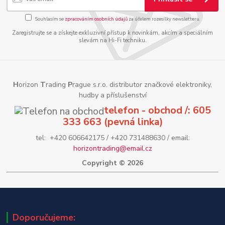
Souhlasím se
zpracováním osobních údajů
za účelem rozesílky newsletteru.
Zaregistrujte se a získejte exkluzivní přístup k novinkám, akcím a speciálním
slevám na Hi-Fi techniku.
H
orizon
T
rading
P
rague s.r.o. distributor značkové elektroniky,
hudby a příslušenství
telefon - obchod /: 605
333 663 (pevná linka)
tel: +420 606642175 / +420 731488630 / email:
horizontrading@email.cz
Copyright © 2026
Doporučujeme: