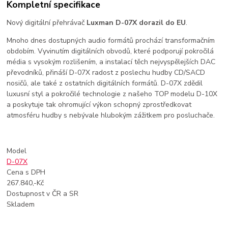
Kompletní specifikace
Nový digitální přehrávač
Luxman D-07X dorazil do EU
.
Mnoho dnes dostupných audio formátů prochází transformačním
obdobím. Vyvinutím digitálních obvodů, které podporují pokročilá
média s vysokým rozlišením, a instalací těch nejvyspělejších DAC
převodníků, přináší D-07X radost z poslechu hudby CD/SACD
nosičů, ale také z ostatních digitálních formátů. D-07X zdědil
luxusní styl a pokročilé technologie z našeho TOP modelu D-10X
a poskytuje tak ohromující výkon schopný zprostředkovat
atmosféru hudby s nebývale hlubokým zážitkem pro posluchače.
Model
D-07X
Cena s DPH
267.840,-Kč
Dostupnost v ČR a SR
Skladem