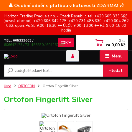
👤 Osobní odběr s platbou v hotovosti ZDARMA! 🎶
Horizon Trading Prague s.r.o. - Czech Republic, tel: +420 605 333 663
(pevná-obchod), +420 606 642 175, +420 731 488 630, +420 604 262
062, open: Po,St: 9.00-16.30 ++ Út,Čt: 9.00-18.00 ++ Pá: 9.00-15.00
hodin
0
ks
TEL.: 605333663 /
CZK
za
0,00 Kč
606642175 / 731488630 / 604262062
Menu
Hledat
Úvod
ORTOFON
Ortofon Fingerlift Silver
Ortofon Fingerlift Silver