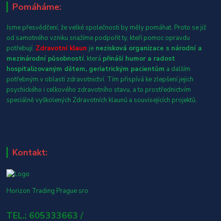
Pomáháme:
Jsme přesvědčení, že velké společnosti by měly pomáhat. Proto se již
od samotného vzniku snažíme podpořit ty, kteří pomoc opravdu
potřebují.
Zdravotní klaun
je
nezisková organizace s národní a
mezinárodní působností
, která
přináší humor a radost
hospitalizovaným dětem, geriatrickým pacientům
a dalším
potřebným v oblasti zdravotnictví. Tím přispívá ke zlepšení jejich
psychického i celkového zdravotního stavu, a to prostřednictvím
speciálně vyškolených Zdravotních klaunů a souvisejících projektů.
Kontakt:
Horizon Trading Prague sro
TEL.: 605333663 /