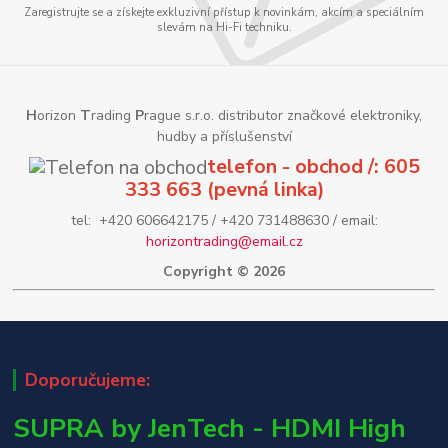
Zaregistrujte se a získejte exkluzivní přístup k novinkám, akcím a speciálním
slevám na Hi-Fi techniku.
H
orizon
T
rading
P
rague s.r.o. distributor značkové elektroniky,
hudby a příslušenství
telefon - obchod /: 605
333 663 (pevná linka)
tel: +420 606642175 / +420 731488630 / email:
horizontrading@email.cz
Copyright © 2026
Doporučujeme:
SUPRA by JenTech - HDMI High