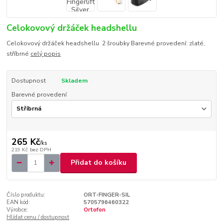
Celokovový držáček headshellu
Celokovový držáček headshellu 2 šroubky Barevné provedení: zlaté,
stříbrné
celý popis
Dostupnost
Skladem
Barevné provedení
265 Kč
/
ks
219 Kč
bez DPH
Přidat do košíku
Číslo produktu:
ORT-FINGER-SIL
EAN kód:
5705796460322
Výrobce:
Ortofon
Hlídat cenu / dostupnost