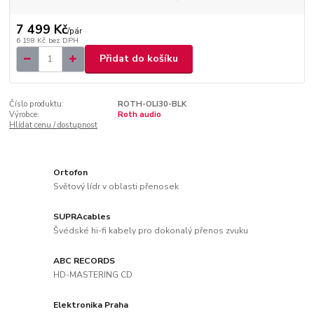
7 499 Kč
/
pár
6 198 Kč
bez DPH
Přidat do košíku
Číslo produktu:
ROTH-OLI30-BLK
Výrobce:
Roth audio
Hlídat cenu / dostupnost
Ortofon
Světový lídr v oblasti přenosek
SUPRAcables
Švédské hi-fi kabely pro dokonalý přenos zvuku
ABC RECORDS
HD-MASTERING CD
Elektronika Praha