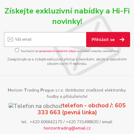
Získejte exkluzivní nabídky a Hi-Fi
novinky!
Přihlásit se
Souhlasím se
zpracováním osobních údajů
za účelem rozesílky newsletteru.
Zaregistrujte se a získejte exkluzivní přístup k novinkám, akcím a speciálním
slevám na Hi-Fi techniku.
H
orizon
T
rading
P
rague s.r.o. distributor značkové elektroniky,
hudby a příslušenství
telefon - obchod /: 605
333 663 (pevná linka)
tel: +420 606642175 / +420 731488630 / email:
horizontrading@email.cz