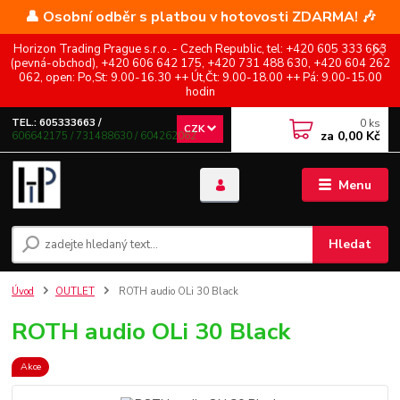
👤 Osobní odběr s platbou v hotovosti ZDARMA! 🎶
Horizon Trading Prague s.r.o. - Czech Republic, tel: +420 605 333 663
(pevná-obchod), +420 606 642 175, +420 731 488 630, +420 604 262
062, open: Po,St: 9.00-16.30 ++ Út,Čt: 9.00-18.00 ++ Pá: 9.00-15.00
hodin
0
ks
TEL.: 605333663 /
CZK
za
0,00 Kč
606642175 / 731488630 / 604262062
Menu
Hledat
Úvod
OUTLET
ROTH audio OLi 30 Black
ROTH audio OLi 30 Black
Akce