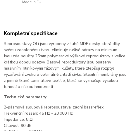
Made in EU
Kompletní specifikace
Reprosoustavy OLi jsou vyrobeny z tuhé MDF desky, která díky
svému zaoblenému tvaru eliminuje rušivé odrazy na minimum.
Jsou zde použity 25mm polymérové výškové reproduktory s velice
krátkou dobou odezvy. Basové reproduktory jsou osazeny
masivními hliníkovými fázovými kužely, které zlepšují rozptyl
vyzařování zvuku a optimálně chladí cívku. Stabilní membrány jsou
z jemně tkané laminátové textílie, která se vyznačuje vysokou
tuhostí a nízkou hmotností.
Technické parametry:
2-pásmová sloupová reprosoustava, zadní bassreflex
Frekvenční rozsah: 45 Hz - 20.000 Hz
Impedance: 8 Ω
Citlivost: 90 dB