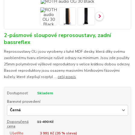
2-pásmové sloupové reprosoustavy, zadní
bassreflex
Reprosoustavy OLi jsou vyrobeny z tuhé MDF desky, která díky svému
zaoblenému tvaru eliminuje rušivé odrazy na minimum. Jsou zde použity
25mm polymérové výškové reproduktory s velice krátkou dobou odezvy.
Basové reproduktory jsou osazeny masivními hliníkovými fázovými
kužely, které zlepšují rozptyl ...
celý popis
Dostupnost
Skladem
Barevné provedení
Doporučená
11 490 Kč
cena
Ušetříte
3 991 Kč (
35
% sleva)