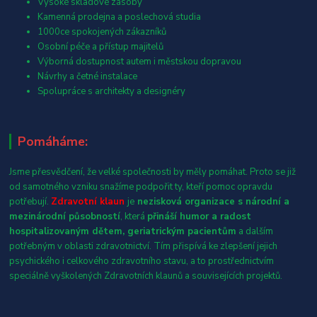
Vysoké skladové zásoby
Kamenná prodejna a poslechová studia
1000ce spokojených zákazníků
Osobní péče a přístup majitelů
Výborná dostupnost autem i městskou dopravou
Návrhy a četné instalace
Spolupráce s architekty a designéry
Pomáháme:
Jsme přesvědčení, že velké společnosti by měly pomáhat. Proto se již
od samotného vzniku snažíme podpořit ty, kteří pomoc opravdu
potřebují.
Zdravotní klaun
je
nezisková organizace s národní a
mezinárodní působností
, která
přináší humor a radost
hospitalizovaným dětem, geriatrickým pacientům
a dalším
potřebným v oblasti zdravotnictví. Tím přispívá ke zlepšení jejich
psychického i celkového zdravotního stavu, a to prostřednictvím
speciálně vyškolených Zdravotních klaunů a souvisejících projektů.