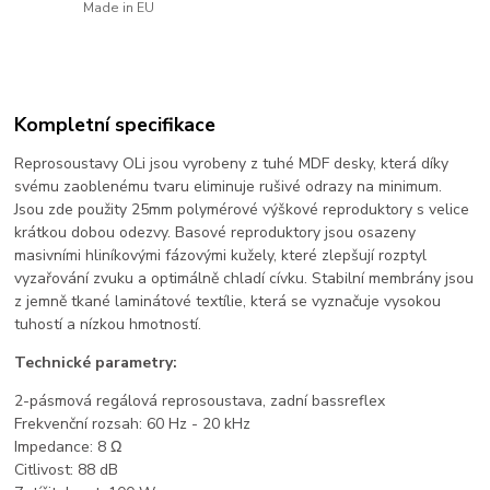
Made in EU
Kompletní specifikace
Reprosoustavy OLi jsou vyrobeny z tuhé MDF desky, která díky
svému zaoblenému tvaru eliminuje rušivé odrazy na minimum.
Jsou zde použity 25mm polymérové výškové reproduktory s velice
krátkou dobou odezvy. Basové reproduktory jsou osazeny
masivními hliníkovými fázovými kužely, které zlepšují rozptyl
vyzařování zvuku a optimálně chladí cívku. Stabilní membrány jsou
z jemně tkané laminátové textílie, která se vyznačuje vysokou
tuhostí a nízkou hmotností.
Technické parametry:
2-pásmová regálová reprosoustava, zadní bassreflex
Frekvenční rozsah: 60 Hz - 20 kHz
Impedance: 8 Ω
Citlivost: 88 dB