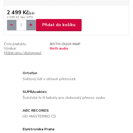
2 499 Kč
/
pár
2 065 Kč
bez DPH
Přidat do košíku
Číslo produktu:
ROTH-OLI10-MAP
Výrobce:
Roth audio
Hlídat cenu / dostupnost
Ortofon
Světový lídr v oblasti přenosek
SUPRAcables
Švédské hi-fi kabely pro dokonalý přenos zvuku
ABC RECORDS
HD-MASTERING CD
Elektronika Praha