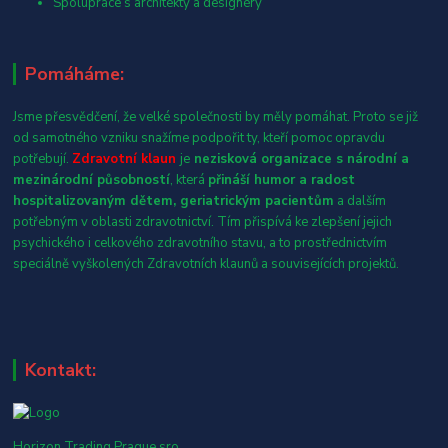
Spolupráce s architekty a designéry
Pomáháme:
Jsme přesvědčení, že velké společnosti by měly pomáhat. Proto se již
od samotného vzniku snažíme podpořit ty, kteří pomoc opravdu
potřebují.
Zdravotní klaun
je
nezisková organizace s národní a
mezinárodní působností
, která
přináší humor a radost
hospitalizovaným dětem, geriatrickým pacientům
a dalším
potřebným v oblasti zdravotnictví. Tím přispívá ke zlepšení jejich
psychického i celkového zdravotního stavu, a to prostřednictvím
speciálně vyškolených Zdravotních klaunů a souvisejících projektů.
Kontakt:
Horizon Trading Prague sro