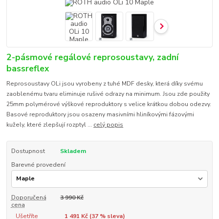
2-pásmové regálové reprosoustavy, zadní
bassreflex
Reprosoustavy OLi jsou vyrobeny z tuhé MDF desky, která díky svému
zaoblenému tvaru eliminuje rušivé odrazy na minimum. Jsou zde použity
25mm polymérové výškové reproduktory s velice krátkou dobou odezvy.
Basové reproduktory jsou osazeny masivními hliníkovými fázovými
kužely, které zlepšují rozptyl ...
celý popis
Dostupnost
Skladem
Barevné provedení
Doporučená
3 990 Kč
cena
Ušetříte
1 491 Kč (
37
% sleva)