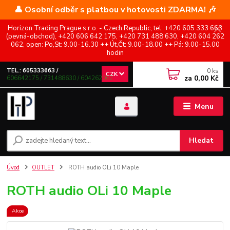
👤 Osobní odběr s platbou v hotovosti ZDARMA! 🎶
Horizon Trading Prague s.r.o. - Czech Republic, tel: +420 605 333 663
(pevná-obchod), +420 606 642 175, +420 731 488 630, +420 604 262
062, open: Po,St: 9.00-16.30 ++ Út,Čt: 9.00-18.00 ++ Pá: 9.00-15.00
hodin
0
ks
TEL.: 605333663 /
CZK
za
0,00 Kč
606642175 / 731488630 / 604262062
Menu
Hledat
Úvod
OUTLET
ROTH audio OLi 10 Maple
ROTH audio OLi 10 Maple
Akce