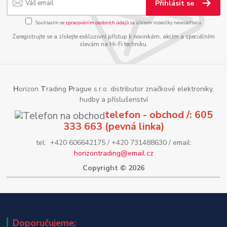
Přihlásit se
Souhlasím se
zpracováním osobních údajů
za účelem rozesílky newsletteru.
Zaregistrujte se a získejte exkluzivní přístup k novinkám, akcím a speciálním
slevám na Hi-Fi techniku.
H
orizon
T
rading
P
rague s.r.o. distributor značkové elektroniky,
hudby a příslušenství
telefon - obchod /: 605
333 663 (pevná linka)
tel: +420 606642175 / +420 731488630 / email:
horizontrading@email.cz
Copyright © 2026
Doporučujeme: