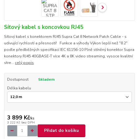
Síťový kabel s koncovkou RJ45
Síťový kabel s konektorem RJ45 Supra Cat 8 Network Patch Cable - s
udivující rychlostí a přesností! Funkce a výhody Výkon lepší než "8.2"
podle předběžných specifikací IEC 61156-10 Plně stíněný konektor Supra
konektory RJ45 40GBASE-T více 4K a 8K video streaming, vysoce kvalitní
stre...
celý popis
Dostupnost
Skladem
Délka kabelu
3 899 Kč
/
ks
3 222 Kč
bez DPH
Přidat do košíku