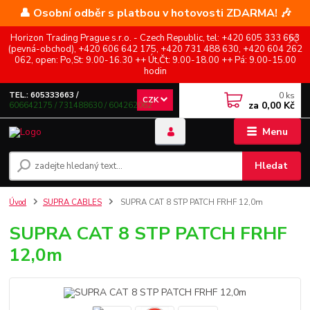
👤 Osobní odběr s platbou v hotovosti ZDARMA! 🎶
Horizon Trading Prague s.r.o. - Czech Republic, tel: +420 605 333 663
(pevná-obchod), +420 606 642 175, +420 731 488 630, +420 604 262
062, open: Po,St: 9.00-16.30 ++ Út,Čt: 9.00-18.00 ++ Pá: 9.00-15.00
hodin
0
ks
TEL.: 605333663 /
CZK
za
0,00 Kč
606642175 / 731488630 / 604262062
Menu
Hledat
Úvod
SUPRA CABLES
SUPRA CAT 8 STP PATCH FRHF 12,0m
SUPRA CAT 8 STP PATCH FRHF
12,0m