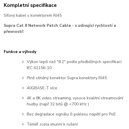
Kompletní specifikace
Síťový kabel s konektorem RJ45
Supra Cat 8 Network Patch Cable - s udivující rychlostí a
přesností!
Funkce a výhody
Výkon lepší než "8.2" podle předběžných specifikací
IEC 61156-10
Plně stíněný konektor Supra konektory RJ45
40GBASE-T více
4K a 8K video streaming, vysoce kvalitní streamování
hudby (např 32 bitů @ <700 kHz )
Bez degradace signálu či poklesu napětí pro PoE
Téměř zcela imunní k rušení