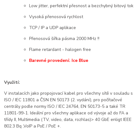
Low jitter, perfektní přesnost a bezchybný bitový tok
Vysoká přenosová rychlost
TCP
/ IP a UDP aplikace
Přenosová šířka pásma 2000 MHz !!
Flame retardant - halogen free
Barevné provedení: Ice Blue
Využití:
V instalacích jako propojovací kabel pro všechny sítě v souladu s
ISO / IEC 11801 a ČSN EN 50173 (2. vydání), pro počítačové
centrály podle normy ISO / IEC 24764, EN 50173-5 a také TR
11801-99-1. Ideální pro všechny aplikace od vývoje až do FA a
třídy II, Multimedia (TV, video, data, rozhlas)> 40 GbE enligt IEEE
802.3 Bq ,VoIP a PoE / PoE +.