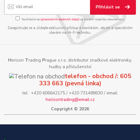
Přihlásit se
Souhlasím se
zpracováním osobních údajů
za účelem rozesílky newsletteru.
Zaregistrujte se a získejte exkluzivní přístup k novinkám, akcím a speciálním
slevám na Hi-Fi techniku.
H
orizon
T
rading
P
rague s.r.o. distributor značkové elektroniky,
hudby a příslušenství
telefon - obchod /: 605
333 663 (pevná linka)
tel: +420 606642175 / +420 731488630 / email:
horizontrading@email.cz
Copyright © 2026