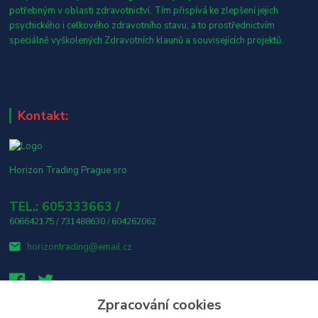
potřebným v oblasti zdravotnictví. Tím přispívá ke zlepšení jejich
psychického i celkového zdravotního stavu, a to prostřednictvím
speciálně vyškolených Zdravotních klaunů a souvisejících projektů.
Kontakt:
Horizon Trading Prague sro
TEL.: 605333663 /
606642175 / 731488630 / 604262062
horizontrading@email.cz
Zpracování cookies