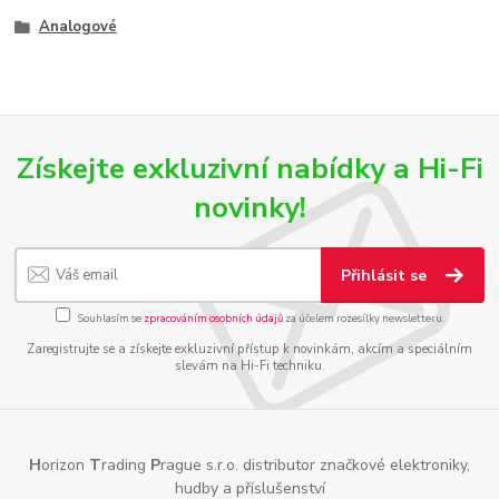
Analogové
Získejte exkluzivní nabídky a Hi-Fi
novinky!
Přihlásit se
Souhlasím se
zpracováním osobních údajů
za účelem rozesílky newsletteru.
Zaregistrujte se a získejte exkluzivní přístup k novinkám, akcím a speciálním
slevám na Hi-Fi techniku.
H
orizon
T
rading
P
rague s.r.o. distributor značkové elektroniky,
hudby a příslušenství