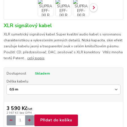
XLR signálový kabel
XLR symetrický signálový kabel Super kvalitní audio kabel s vyrovnanou
charakteristikou a vykreslením jemných detailů. Nízká kapacita, skin efekt
zaružuje kabelu jasný a trasparentní zvuk v celém kmitočtovém pásmu.
Použití: CD, předzesilovač, DAC, zesilovač s XLR konektory Vítěz mnoha
testů Patent...
celý popis
Dostupnost
Skladem
Délka kabelu
3 590 Kč
/
set
2 967 Kč
bez DPH
Přidat do košíku