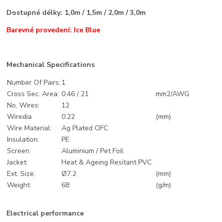
Dostupné délky: 1,0m / 1,5m / 2,0m / 3,0m
Barevné provedení: Ice Blue
Mechanical Specifications
Number Of Pairs:
1
Cross Sec. Area:
0.46 / 21
mm2/AWG
No. Wires:
12
Wiredia
0.22
(mm)
Wire Material:
Ag Plated OFC
Insulation:
PE
Screen:
Aluminium / Pet Foil
Jacket:
Heat & Ageing Resitant PVC
Ext. Size:
Ø7.2
(mm)
Weight:
68
(g/m)
Electrical performance