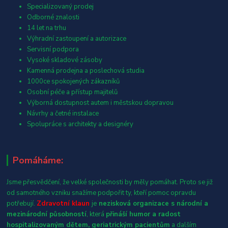
Specializovaný prodej
Odborné znalosti
14 let na trhu
Výhradní zastoupení a autorizace
Servisní podpora
Vysoké skladové zásoby
Kamenná prodejna a poslechová studia
1000ce spokojených zákazníků
Osobní péče a přístup majitelů
Výborná dostupnost autem i městskou dopravou
Návrhy a četné instalace
Spolupráce s architekty a designéry
Pomáháme:
Jsme přesvědčení, že velké společnosti by měly pomáhat. Proto se již
od samotného vzniku snažíme podpořit ty, kteří pomoc opravdu
potřebují.
Zdravotní klaun
je
nezisková organizace s národní a
mezinárodní působností
, která
přináší humor a radost
hospitalizovaným dětem, geriatrickým pacientům
a dalším