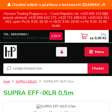
👤 Osobní odběr s platbou v hotovosti ZDARMA! 🎶
Horizon Trading Prague s.r.o. - Czech Republic, tel: +420 605 333 663
(pevná-obchod), +420 606 642 175, +420 731 488 630, +420 604 262
062, open: Po,St: 9.00-16.30 ++ Út,Čt: 9.00-18.00 ++ Pá: 9.00-15.00
hodin
0
ks
TEL.: 605333663 /
CZK
za
0,00 Kč
606642175 / 731488630 / 604262062
Menu
Hledat
Úvod
SUPRA CABLES
SUPRA EFF-IXLR 0,5m
SUPRA EFF-IXLR 0,5m