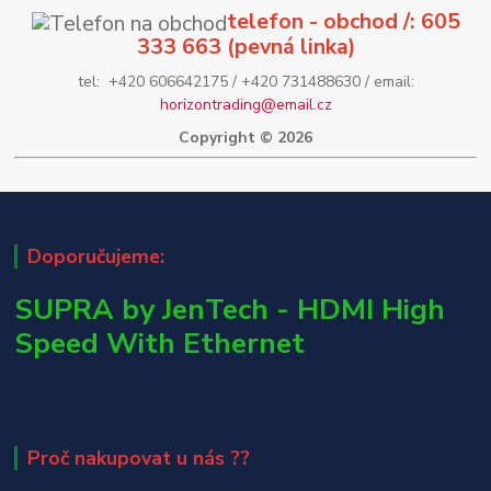
telefon - obchod /: 605
333 663 (pevná linka)
tel: +420 606642175 / +420 731488630 / email:
horizontrading@email.cz
Copyright © 2026
Doporučujeme:
SUPRA by JenTech - HDMI High
Speed With Ethernet
Proč nakupovat u nás ??