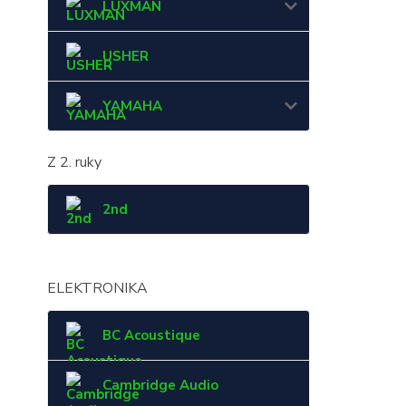
LUXMAN
USHER
YAMAHA
Z 2. ruky
2nd
ELEKTRONIKA
BC Acoustique
Cambridge Audio