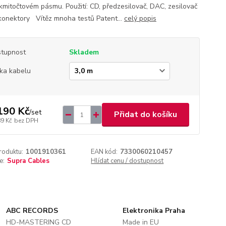
kmitočtovém pásmu. Použití: CD, předzesilovač, DAC, zesilovač
konektory Vítěz mnoha testů Patent...
celý popis
tupnost
Skladem
ka kabelu
190 Kč
/
set
Přidat do košíku
89 Kč
bez DPH
roduktu:
1001910361
EAN kód:
7330060210457
e:
Supra Cables
Hlídat cenu / dostupnost
ABC RECORDS
Elektronika Praha
HD-MASTERING CD
Made in EU