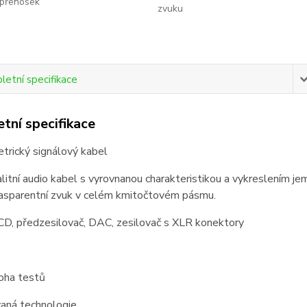
přenosek
zvuku
etní specifikace
tní specifikace
trický signálový kabel
litní audio kabel s vyrovnanou charakteristikou a vykreslením jem
rasparentní zvuk v celém kmitočtovém pásmu.
D, předzesilovač, DAC, zesilovač s XLR konektory
oha testů
aná technologie