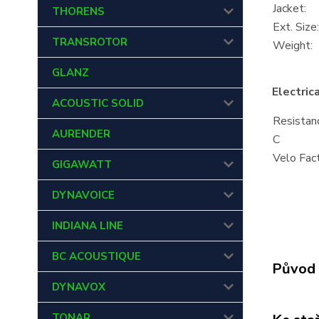
Jacket:
THORENS
Ext. Size:
TRANSROTOR
Weight:
GLANZ
Electric
ACOUSTIC SOLID
Resistan
AURENDER
C
Velo Fac
GIGAWATT
DYNAVOICE
INDIANA LINE
BC ACOUSTIQUE
Původ 
DYNAVOX
TONAR