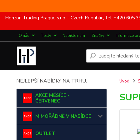
Horizon Trading Prague s.r.o. - Czech Republic, tel: +420 60
O nás
Testy
Napište nám
Značky
Informace pr
NEJLEPŠÍ NABÍDKY NA TRHU:
Úvod
SUP
AKCE MĚSÍCE -
ČERVENEC
MIMOŘÁDNĚ V NABÍDCE
OUTLET