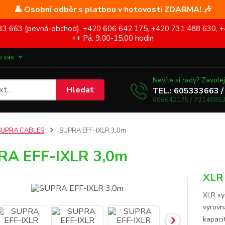
👤 Osobní odběr s platbou v hotovosti ZDARMA! 🎶
5 333 663 (pevná-obchod), +420 606 642 175, +420 731 488 630, +
++ Pá: 9.00-15.00 hodin
o vás
Nevíte si rady? Zavolej
Hledat
TEL.: 605333663 /
606642175 / 73148863
SUPRA CABLES
SUPRA EFF-IXLR 3,0m
RA EFF-IXLR 3,0m
XLR 
XLR sy
vyrovn
kapacit