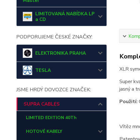
Master
LIMITOVANÁ NABÍDKA LP
a CD
Kompl
PODPORUJEME ČESKÉ ZNAČKY:
ELEKTRONIKA PRAHA
Komple
XLR syme
TESLA
Super kva
jasný a t
JSME HRDÝ DOVOZCE ZNAČEK:
Použití:
C
SUPRA CABLES
LIMITED EDITION 40Th
Vítěz mn
HOTOVÉ KABELY
Patentov