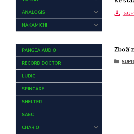
Ke sta
ANALOGIS
SUPR
NAKAMICHI
Zboží 
PANGEA AUDIO
SUPR
RECORD DOCTOR
LUDIC
SPINCARE
SHELTER
SAEC
CHARIO