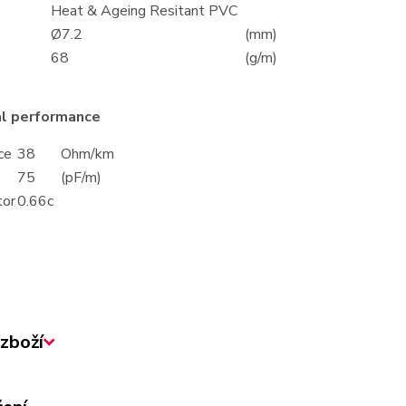
Heat & Ageing Resitant PVC
Ø7.2
(mm)
68
(g/m)
al performance
ce
38
Ohm/km
75
(pF/m)
tor
0.66c
zboží