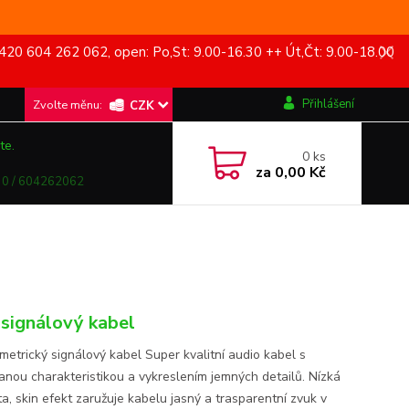
420 604 262 062, open: Po,St: 9.00-16.30 ++ Út,Čt: 9.00-18.00
Přihlášení
CZK
te.
0
ks
za
0,00 Kč
0 / 604262062
signálový kabel
metrický signálový kabel Super kvalitní audio kabel s
anou charakteristikou a vykreslením jemných detailů. Nízká
a, skin efekt zaružuje kabelu jasný a trasparentní zvuk v