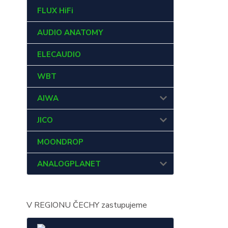
FLUX HiFi
AUDIO ANATOMY
ELECAUDIO
WBT
AIWA
JICO
MOONDROP
ANALOGPLANET
V REGIONU ČECHY zastupujeme