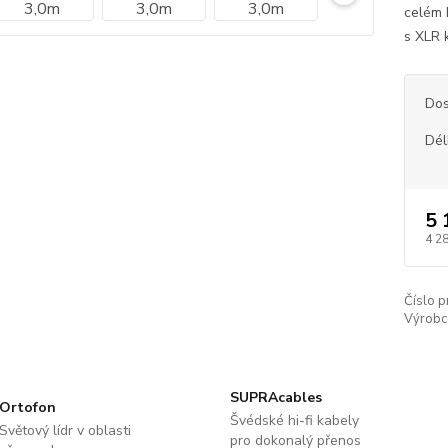
celém 
s XLR 
Dos
Dél
5 
4 2
Číslo p
Výrobc
SUPRAcables
Ortofon
Švédské hi-fi kabely
Světový lídr v oblasti
pro dokonalý přenos