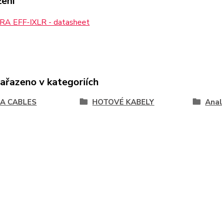
žení
A EFF-IXLR - datasheet
zařazeno v kategoriích
A CABLES
HOTOVÉ KABELY
Ana