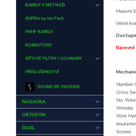
KABELY V METRÁŽI
Masivní 
SUPRA by JenTech
Velmi kva
FRHF KABELY
Dostupné
KONEKTORY
Barevné 
SÍŤOVÉ FILTRY / OCHRANY
Mechanic
PŘÍSLUŠENSTVÍ
Number O
SOUND BY SWEDEN
Cross Sec
No. Wire
NAGAOKA
Wiredia
ORTOFON
Wire Mate
Insulation
DUAL
Screen: