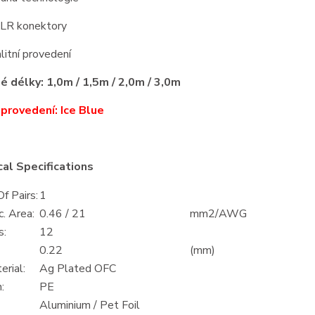
XLR konektory
litní provedení
 délky: 1,0m / 1,5m / 2,0m / 3,0m
provedení: Ice Blue
al Specifications
f Pairs:
1
. Area:
0.46 / 21
mm2/AWG
s:
12
0.22
(mm)
rial:
Ag Plated OFC
:
PE
Aluminium / Pet Foil