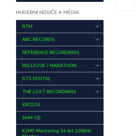
HUDEBNÍ NOSIČE A MÉDIA:
RTM
ABC RECORDS
REFERENCE RECORDINGS
BELLEVUE / MARATHON
STS DIGITAL
THE LOST RECORDINGS
XRCD24
SHM-CD
K2HD Mastering 24-bit 100kHz