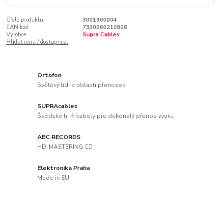
Číslo produktu:
3001900004
EAN kód:
7330060210808
Výrobce:
Supra Cables
Hlídat cenu / dostupnost
Ortofon
Světový lídr v oblasti přenosek
SUPRAcables
Švédské hi-fi kabely pro dokonalý přenos zvuku
ABC RECORDS
HD-MASTERING CD
Elektronika Praha
Made in EU