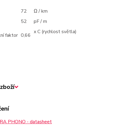
72
Ω / km
52
pF / m
x C (rychlost světla)
ní faktor
0,66
zboží
žení
A PHONO - datasheet