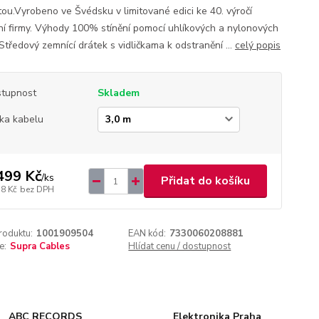
tou.Vyrobeno ve Švédsku v limitované edici ke 40. výročí
ní firmy. Výhody 100% stínění pomocí uhlíkových a nylonových
Středový zemnící drátek s vidličkama k odstranění ...
celý popis
tupnost
Skladem
ka kabelu
499 Kč
/
ks
Přidat do košíku
18 Kč
bez DPH
roduktu:
1001909504
EAN kód:
7330060208881
e:
Supra Cables
Hlídat cenu / dostupnost
ABC RECORDS
Elektronika Praha