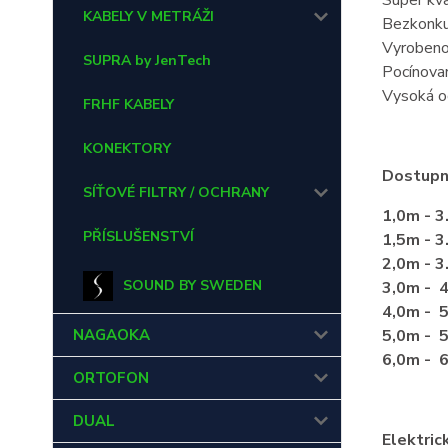
Super kva
KABELY V METRÁŽI
Bezkonku
Vyrobeno
SUPRA by JenTech
Pocínova
Vysoká o
FRHF KABELY
KONEKTORY
Dostupn
SÍŤOVÉ FILTRY / OCHRANY
1,0m - 3
PŘÍSLUŠENSTVÍ
1,5m - 3
2,0m - 3
SOUND BY SWEDEN
3,0m - 4
4,0m - 5
NAGAOKA
5,0m - 5
6,0m - 6
ORTOFON
DUAL
Elektric