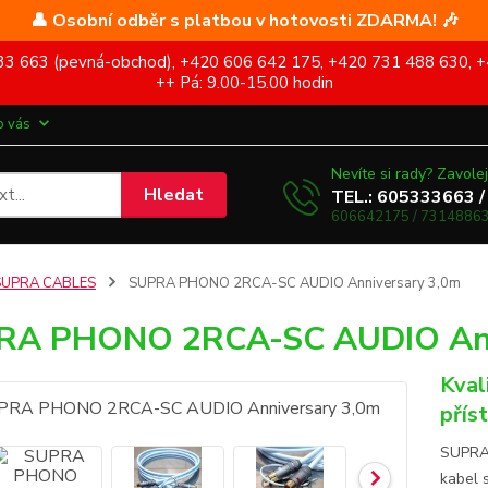
👤 Osobní odběr s platbou v hotovosti ZDARMA! 🎶
5 333 663 (pevná-obchod), +420 606 642 175, +420 731 488 630, +
++ Pá: 9.00-15.00 hodin
o vás
Nevíte si rady? Zavolej
Hledat
TEL.: 605333663 /
606642175 / 73148863
SUPRA CABLES
SUPRA PHONO 2RCA-SC AUDIO Anniversary 3,0m
RA PHONO 2RCA-SC AUDIO Ann
Kval
přís
SUPRA 
kabel 