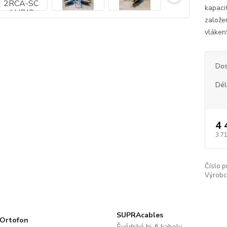
kapaci
založe
vláken
Dos
Dél
4 
3 7
Číslo p
Výrobc
SUPRAcables
Ortofon
Švédské hi-fi kabely