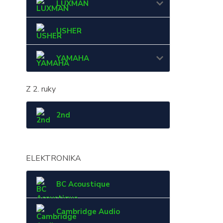
LUXMAN
USHER
YAMAHA
Z 2. ruky
2nd
ELEKTRONIKA
BC Acoustique
Cambridge Audio