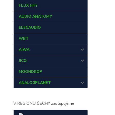
FLUX HiFi
AUDIO ANATOMY
ELECAUDIO
WBT
AIWA
JICO
MOONDROP
ANALOGPLANET
V REGIONU ČECHY zastupujeme