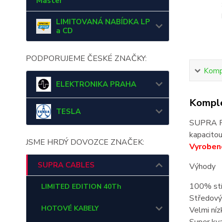
Master
LIMITOVANÁ NABÍDKA LP
a CD
PODPORUJEME ČESKÉ ZNAČKY:
Kompl
ELEKTRONIKA PRAHA
Komple
TESLA
SUPRA PH
kapacitou
JSME HRDÝ DOVOZCE ZNAČEK:
Vyrobeno
SUPRA CABLES
Výhody
100% stí
LIMITED EDITION 40Th
Středový 
HOTOVÉ KABELY
Velmi níz