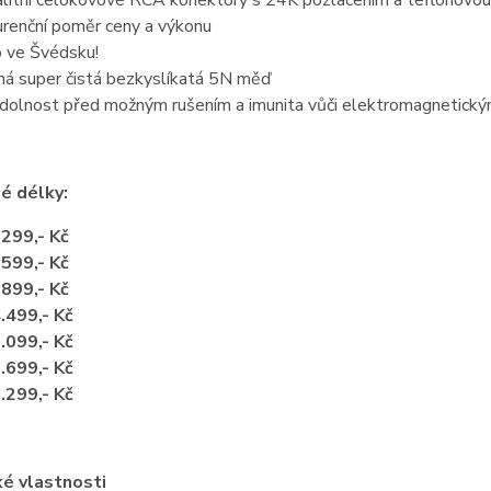
litní celokovové RCA konektory s 24K pozlacením a teflonovou 
renční poměr ceny a výkonu
 ve Švédsku!
ná super čistá bezkyslíkatá 5N měď
dolnost před možným rušením a imunita vůči elektromagnetickým
é délky:
.299,- Kč
.599,- Kč
.899,- Kč
.499,- Kč
.099,- Kč
.699,- Kč
.299,- Kč
ké vlastnosti