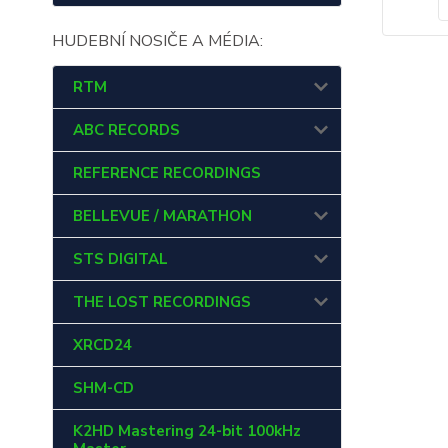
HUDEBNÍ NOSIČE A MÉDIA:
RTM
ABC RECORDS
REFERENCE RECORDINGS
BELLEVUE / MARATHON
STS DIGITAL
THE LOST RECORDINGS
XRCD24
SHM-CD
K2HD Mastering 24-bit 100kHz