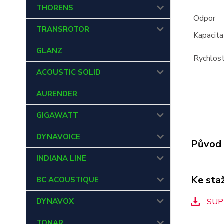
THORENS
Odpor
TRANSROTOR
Kapacita
GLANZ
Rychlost
ACOUSTIC SOLID
AURENDER
GIGAWATT
DYNAVOICE
Původ 
INDIANA LINE
Ke sta
BC ACOUSTIQUE
DYNAVOX
SUPR
TONAR