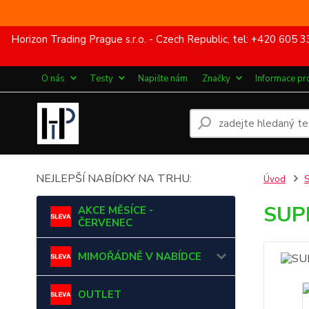
Horizon Trading Prague s.r.o. - Czech Republic, tel: +420 60
O nás
Testy
Napište nám
Značky
Informace pr
NEJLEPŠÍ NABÍDKY NA TRHU:
Úvod
SUP
AKCE MĚSÍCE -
ČERVENEC
MIMOŘÁDNĚ V NABÍDCE
OUTLET