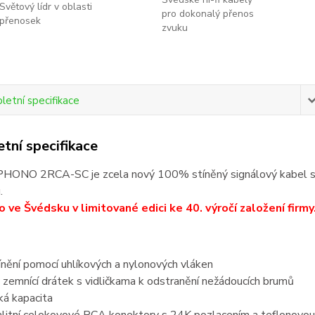
Světový lídr v oblasti
pro dokonalý přenos
přenosek
zvuku
etní specifikace
tní specifikace
ONO 2RCA-SC je zcela nový 100% stíněný signálový kabel s R
.
 ve Švédsku v limitované edici ke 40. výročí založení firmy
nění pomocí uhlíkových a nylonových vláken
zemnící drátek s vidličkama k odstranění nežádoucích brumů
ká kapacita