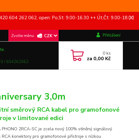
420 604 262 062, open: Po,St: 9.00-16.30 ++ Út,Čt: 9.00-18.00
Přihlášení
CZK
te.
0
ks
za
0,00 Kč
0 / 604262062
iversary 3,0m
itní směrový RCA kabel pro gramofonové
troje v limitované edici
PHONO 2RCA-SC je zcela nový 100% stíněný signálový
s RCA konektory pro gramofonové přístroje s nízkou